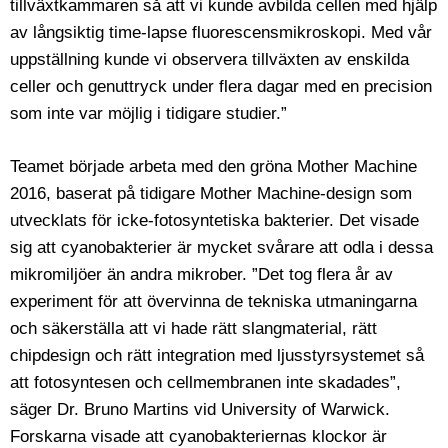
tillväxtkammaren så att vi kunde avbilda cellen med hjälp
av långsiktig time-lapse fluorescensmikroskopi. Med vår
uppställning kunde vi observera tillväxten av enskilda
celler och genuttryck under flera dagar med en precision
som inte var möjlig i tidigare studier.”
Teamet började arbeta med den gröna Mother Machine
2016, baserat på tidigare Mother Machine-design som
utvecklats för icke-fotosyntetiska bakterier. Det visade
sig att cyanobakterier är mycket svårare att odla i dessa
mikromiljöer än andra mikrober. ”Det tog flera år av
experiment för att övervinna de tekniska utmaningarna
och säkerställa att vi hade rätt slangmaterial, rätt
chipdesign och rätt integration med ljusstyrsystemet så
att fotosyntesen och cellmembranen inte skadades”,
säger Dr. Bruno Martins vid University of Warwick.
Forskarna visade att cyanobakteriernas klockor är