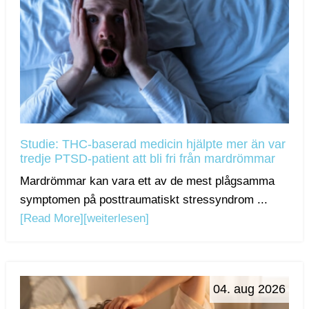
Studie: THC-baserad medicin hjälpte mer än var
tredje PTSD-patient att bli fri från mardrömmar
Mardrömmar kan vara ett av de mest plågsamma
symptomen på posttraumatiskt stressyndrom ...
[Read More]
[weiterlesen]
04. aug 2026