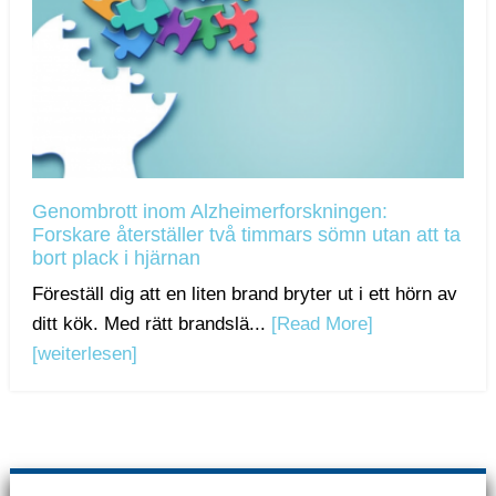
Genombrott inom Alzheimerforskningen:
Forskare återställer två timmars sömn utan att ta
bort plack i hjärnan
Föreställ dig att en liten brand bryter ut i ett hörn av
ditt kök. Med rätt brandslä...
[Read More]
[weiterlesen]