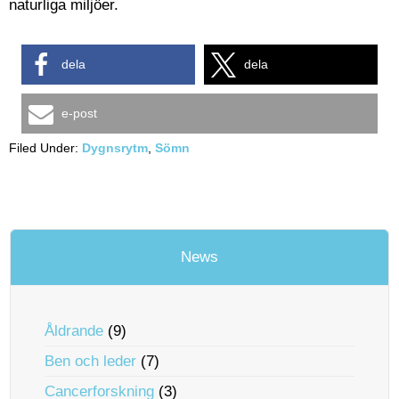
naturliga miljöer.
dela
dela
e-post
Filed Under:
Dygnsrytm
,
Sömn
News
Åldrande
(9)
Ben och leder
(7)
Cancerforskning
(3)