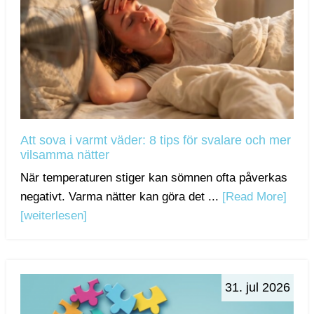
Att sova i varmt väder: 8 tips för svalare och mer
vilsamma nätter
När temperaturen stiger kan sömnen ofta påverkas
negativt. Varma nätter kan göra det ...
[Read More]
[weiterlesen]
31. jul 2026