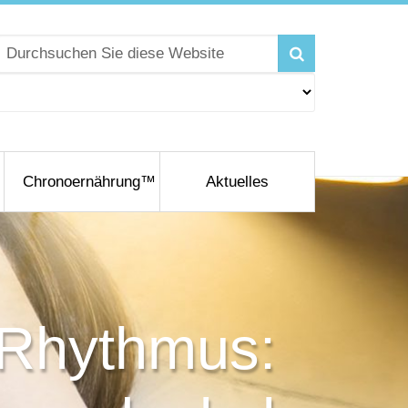
Chronoernährung™
Aktuelles
r Rhythmus: