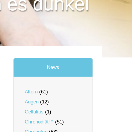
 es dunkel
News
Altern
(61)
Augen
(12)
Cellulitis
(1)
Chronodiät™
(51)
Chronotyp
(53)