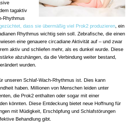
asive
udem tagaktiv
ch-Rhythmus
gezüchtet, dass sie übermäßig viel Prok2 produzieren
, ein
cadianen Rhythmus wichtig sein soll. Zebrafische, die einen
wiesen eine genauere circadiane Aktivität auf – und zwar
em aktiv und schliefen mehr, als es dunkel wurde. Diese
stärke abzuhängen, da die Verbindung weiter bestand,
erändert wurden.
 für unseren Schlaf-Wach-Rhythmus ist. Dies kann
dheit haben. Millionen von Menschen leiden unter
nten, die Prok2 enthalten oder sogar mit einer
rden könnten. Diese Entdeckung bietet neue Hoffnung für
ngen mit Müdigkeit, Erschöpfung und Schlafstörungen
fektive Behandlung gibt.