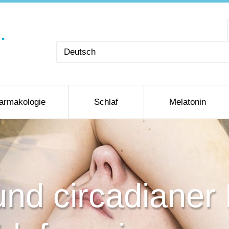
Sprache
auswählen
armakologie
Schlaf
Melatonin
 und circadiane