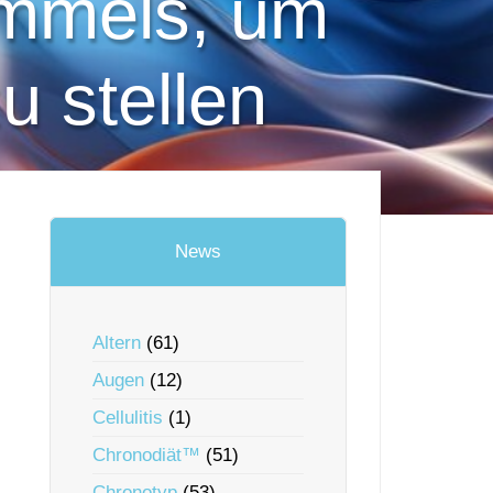
immels, um
u stellen
News
Altern
(61)
Augen
(12)
Cellulitis
(1)
Chronodiät™
(51)
Chronotyp
(53)