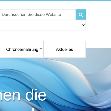
Chronoernährung™
Aktuelles
hen die