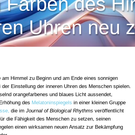
n Farben des H
ren Uhren neu z
ne am Himmel zu Beginn und am Ende eines sonnigen
i der Einstellung der inneren Uhren des Menschen spielen.
selnd orangefarbenes und blaues Licht aussendet,
r Erhöhung des
Melatoninspiegels
in einer kleinen Gruppe
sse,
die im
Journal of Biological Rhythms
veröffentlicht
ür die Fähigkeit des Menschen zu setzen, seinen
iegelen einen wirksamen neuen Ansatz zur Bekämpfung