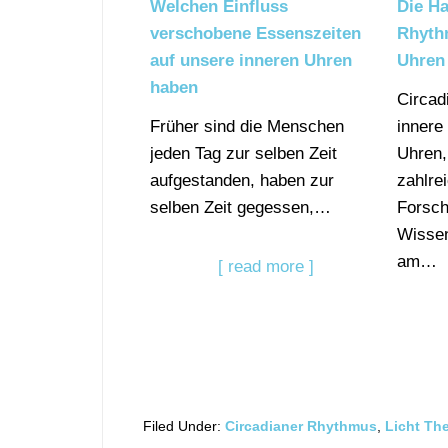
Welchen Einfluss
Die Ha
verschobene Essenszeiten
Rhyth
auf unsere inneren Uhren
Uhren 
haben
Circad
Früher sind die Menschen
innere
jeden Tag zur selben Zeit
Uhren,
aufgestanden, haben zur
zahlre
selben Zeit gegessen,…
Forsch
Wissen
am…
[ read more ]
Filed Under:
Circadianer Rhythmus
,
Licht Th