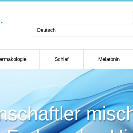
Sprache
auswählen
armakologie
Schlaf
Melatonin
schaftler misc