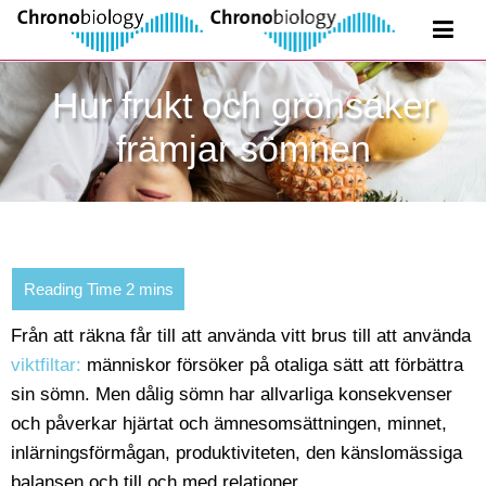
Hur frukt och grönsaker
främjar sömnen
Från att räkna får till att använda vitt brus till att använda
viktfiltar:
människor försöker på otaliga sätt att förbättra
sin sömn. Men dålig sömn har allvarliga konsekvenser
och påverkar hjärtat och ämnesomsättningen, minnet,
inlärningsförmågan, produktiviteten, den känslomässiga
balansen och till och med relationer.