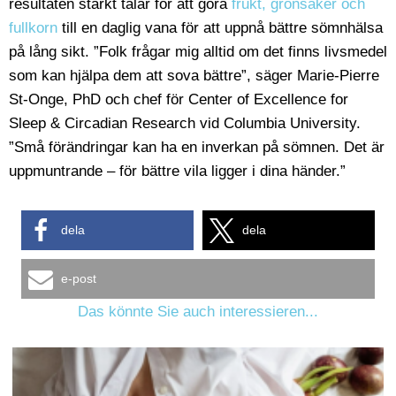
resultaten starkt talar för att göra
frukt, grönsaker och
fullkorn
till en daglig vana för att uppnå bättre sömnhälsa
på lång sikt. ”Folk frågar mig alltid om det finns livsmedel
som kan hjälpa dem att sova bättre”, säger Marie-Pierre
St-Onge, PhD och chef för Center of Excellence for
Sleep & Circadian Research vid Columbia University.
”Små förändringar kan ha en inverkan på sömnen. Det är
uppmuntrande – för bättre vila ligger i dina händer.”
dela
dela
e-post
Das könnte Sie auch interessieren...