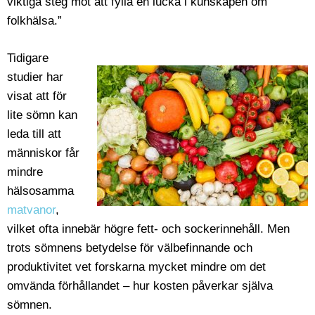
viktiga steg mot att fylla en lucka i kunskapen om
folkhälsa.”
Tidigare
studier har
visat att för
lite sömn kan
leda till att
människor får
mindre
hälsosamma
matvanor
,
vilket ofta innebär högre fett- och sockerinnehåll. Men
trots sömnens betydelse för välbefinnande och
produktivitet vet forskarna mycket mindre om det
omvända förhållandet – hur kosten påverkar själva
sömnen.