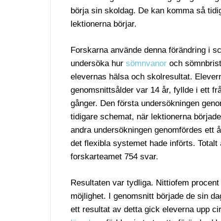
börja sin skoldag. De kan komma så tidig
lektionerna börjar.
Forskarna använde denna förändring i sc
undersöka hur
sömnvanor
och sömnbrist
elevernas hälsa och skolresultat. Elever
genomsnittsålder var 14 år, fyllde i ett f
gånger. Den första undersökningen genom
tidigare schemat, när lektionerna börjad
andra undersökningen genomfördes ett år
det flexibla systemet hade införts. Total
forskarteamet 754 svar.
Resultaten var tydliga. Nittiofem procent 
möjlighet. I genomsnitt började de sin d
ett resultat av detta gick eleverna upp 