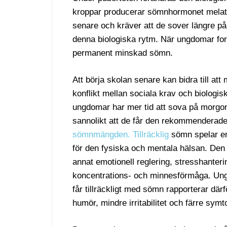
kroppar producerar sömnhormonet melatoni
senare och kräver att de sover längre på 
denna biologiska rytm. När ungdomar fortf
permanent minskad sömn.
Att börja skolan senare kan bidra till at
konflikt mellan sociala krav och biologi
ungdomar har mer tid att sova på morgo
sannolikt att de får den rekommenderad
sömnmängden. Tillräcklig
sömn spelar en
för den fysiska och mentala hälsan. Den
annat emotionell reglering, stresshanter
koncentrations- och minnesförmåga. U
får tillräckligt med sömn rapporterar därf
humör, mindre irritabilitet och färre sym