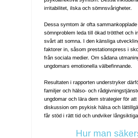
irritabilitet, ilska och sömnsvårigheter.
Dessa symtom är ofta sammankopplade oc
sömnproblem leda till ökad trötthet och ir
svårt att somna. I den känsliga utveckl
faktorer in, såsom prestationspress i sko
från sociala medier. Om sådana utmaning
ungdomars emotionella välbefinnande.
Resultaten i rapporten understryker därfö
familjer och hälso- och rådgivningstjänste
ungdomar och lära dem strategier för att
diskussion om psykisk hälsa och lättillgä
får stöd i rätt tid och undviker långsikt
Hur man säkers