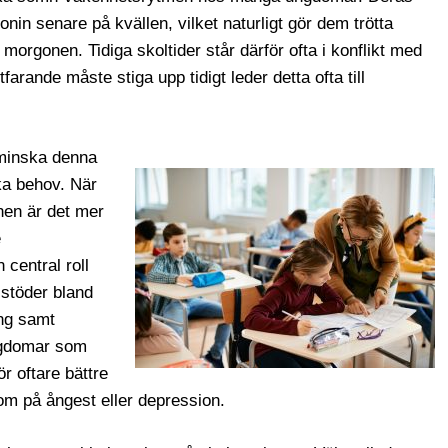
n senare på kvällen, vilket naturligt gör dem trötta
morgonen. Tidiga skoltider står därför ofta i konflikt med
arande måste stiga upp tidigt leder detta ofta till
t minska denna
ska behov. När
nen är det mer
e
 central roll
 stöder bland
ing samt
ngdomar som
ör oftare bättre
tom på ångest eller depression.