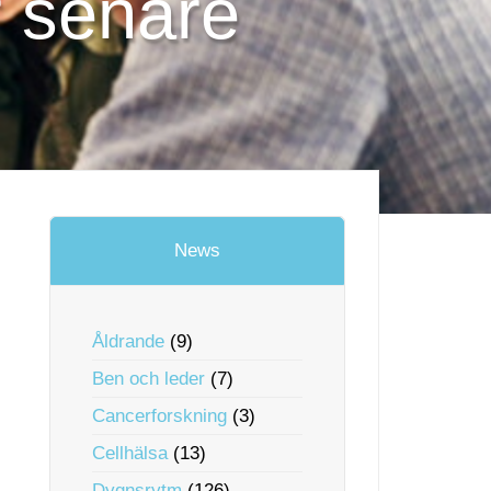
r senare
News
Åldrande
(9)
Ben och leder
(7)
Cancerforskning
(3)
Cellhälsa
(13)
Dygnsrytm
(126)