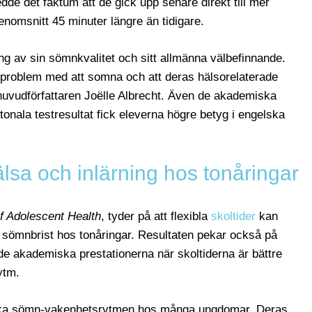
edde det faktum att de gick upp senare direkt till mer
nomsnitt 45 minuter längre än tidigare.
ng av sin sömnkvalitet och sitt allmänna välbefinnande.
e problem med att somna och att deras hälsorelaterade
 huvudförfattaren Joëlle Albrecht. Även de akademiska
onala testresultat fick eleverna högre betyg i engelska
lsa och inlärning hos tonåringar
f Adolescent Health
, tyder på att flexibla
skoltider
kan
sk sömnbrist hos tonåringar. Resultaten pekar också på
de akademiska prestationerna när skoltiderna är bättre
ytm.
iska sömn-vakenhetsrytmen hos många ungdomar. Deras