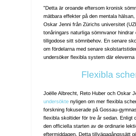
”Detta är oroande eftersom kronisk sömnb
mätbara effekter på den mentala hälsan,
Oskar Jenni från Zürichs universitet (UZH
tonåringars naturliga sömnvanor hindrar dem
tillgodose sitt sömnbehov. En senare sko
om fördelarna med senare skolstartstider
undersöker flexibla system där eleverna k
Flexibla sche
Joëlle Albrecht, Reto Huber och Oskar Je
undersökte
nyligen om mer flexibla sche
forskning fokuserade på Gossau-gymnasie
flexibla skoltider för tre år sedan. Enligt
den officiella starten av de ordinarie le
eftermiddagen. Detta tillvägagångssätt gö