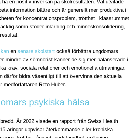
a en positiv inverkan på skolresultaten. Väl utvilade
a information bättre och är generellt mer produktiva i
heten för koncentrationsproblem, trötthet i klassrummet
llräcklig sömn stöder inlärning och minneskonsolidering,
resultat.
r
kan
en
senare skolstart
också förbättra ungdomars
der mindre av sömnbrist känner de sig mer balanserade i
ka krav, sociala relationer och emotionella utmaningar.
därför bidra väsentligt till att övervinna den aktuella
er medförfattaren Reto Huber.
omars psykiska hälsa
tbredd. År 2022 visade en rapport från Swiss Health
 15-åringar uppvisar återkommande eller kroniska
 sorg, trötthet, ångest, nedstämdhet, spänning,