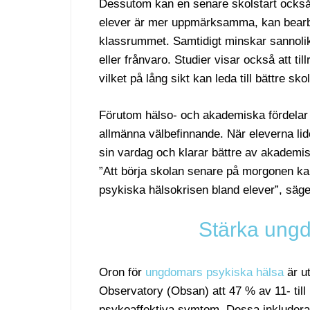
Dessutom kan en senare skolstart också h
elever är mer uppmärksamma, kan bearbet
klassrummet. Samtidigt minskar sannolik
eller frånvaro. Studier visar också att ti
vilket på lång sikt kan leda till bättre skol
Förutom hälso- och akademiska fördela
allmänna välbefinnande. När eleverna li
sin vardag och klarar bättre av akademis
”Att börja skolan senare på morgonen kan 
psykiska hälsokrisen bland elever”, säg
Stärka ungd
Oron för
ungdomars psykiska hälsa
är u
Observatory (Obsan) att 47 % av 11- till
psykoaffektiva symtom. Dessa inkluderar