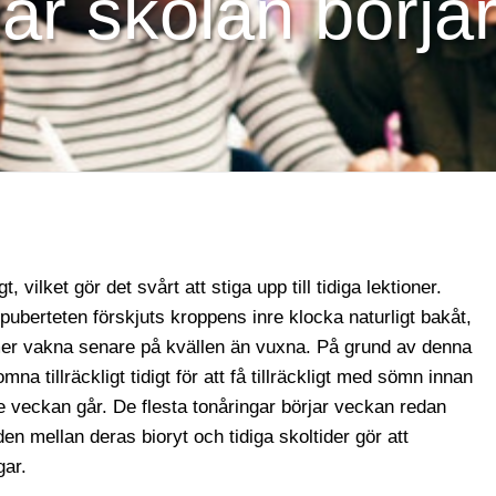
när skolan börja
 vilket gör det svårt att stiga upp till tidiga lektioner.
r puberteten förskjuts kroppens inre klocka naturligt bakåt,
 mer vakna senare på kvällen än vuxna. På grund av denna
na tillräckligt tidigt för att få tillräckligt med sömn innan
re veckan går. De flesta tonåringar börjar veckan redan
en mellan deras bioryt och tidiga skoltider gör att
gar.