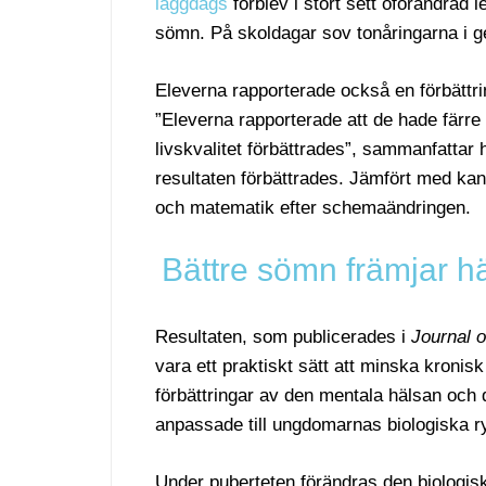
läggdags
förblev i stort sett oförändrad l
sömn. På skoldagar sov tonåringarna i ge
Eleverna rapporterade också en förbättri
”Eleverna rapporterade att de hade färr
livskvalitet förbättrades”, sammanfattar
resultaten förbättrades. Jämfört med kant
och matematik efter schemaändringen.
Bättre sömn främjar hä
Resultaten, som publicerades i
Journal o
vara ett praktiskt sätt att minska kroni
förbättringar av den mentala hälsan och 
anpassade till ungdomarnas biologiska r
Under puberteten förändras den biolog