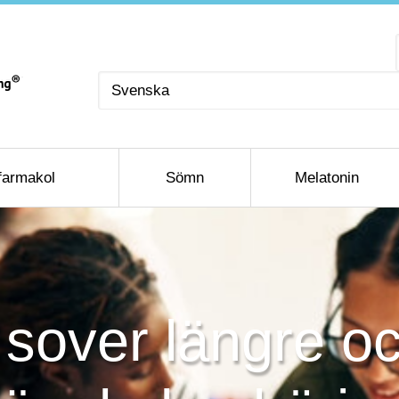
Välj
ett
språk
farmakol
Sömn
Melatonin
 sover längre oc