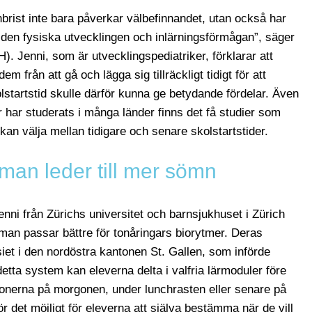
rist inte bara påverkar välbefinnandet, utan också har
 den fysiska utvecklingen och inlärningsförmågan”, säger
). Jenni, som är utvecklingspediatriker, förklarar att
 från att gå och lägga sig tillräckligt tidigt för att
lstartstid skulle därför kunna ge betydande fördelar. Även
 har studerats i många länder finns det få studier som
an välja mellan tidigare och senare skolstartstider.
man leder till mer sömn
nni från Zürichs universitet och barnsjukhuset i Zürich
man passar bättre för tonåringars biorytmer. Deras
t i den nordöstra kantonen St. Gallen, som införde
 detta system kan eleverna delta i valfria lärmoduler före
ktionerna på morgonen, under lunchrasten eller senare på
r det möjligt för eleverna att själva bestämma när de vill