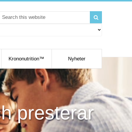
Krononutrition™
Nyheter
h presterar