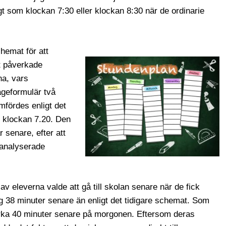
t som klockan 7:30 eller klockan 8:30 när de ordinarie
hemat för att
 påverkade
na, vars
rågeformulär två
fördes enligt det
e klockan 7.20. Den
 senare, efter att
t analyserade
av eleverna valde att gå till skolan senare när de fick
ag 38 minuter senare än enligt det tidigare schemat. Som
cirka 40 minuter senare på morgonen. Eftersom deras