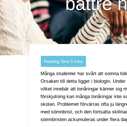
bättre 
Många studenter har svårt att somna tidigt,
Orsaken till detta ligger i biologin. Unde
vilket innebär att tonåringar känner sig
förskjutning kan många tonåringar inte som
skolan. Problemet förvärras ofta ju läng
med sömnbrist, och den fortsatta skillnad
sömnbristen ackumuleras under flera da