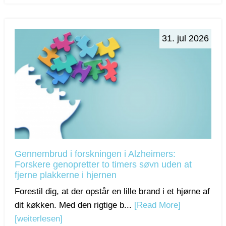
31. jul 2026
Gennembrud i forskningen i Alzheimers:
Forskere genopretter to timers søvn uden at
fjerne plakkerne i hjernen
Forestil dig, at der opstår en lille brand i et hjørne af
dit køkken. Med den rigtige b...
[Read More]
[weiterlesen]