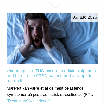
06. aug 2026
Undersøgelse: THC-baseret medicin hjalp mere
end hver tredje PTSD-patient med at slippe for
mareridt
Mareridt kan være et af de mest belastende
symptomer på posttraumatisk stresslidelse (PT...
[Read More]
[weiterlesen]