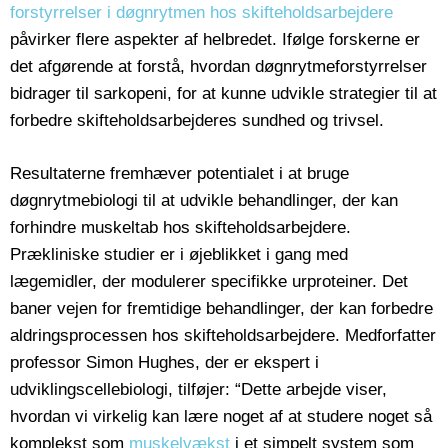
forstyrrelser i døgnrytmen hos skifteholdsarbejdere
påvirker flere aspekter af helbredet. Ifølge forskerne er
det afgørende at forstå, hvordan døgnrytmeforstyrrelser
bidrager til sarkopeni, for at kunne udvikle strategier til at
forbedre skifteholdsarbejderes sundhed og trivsel.
Resultaterne fremhæver potentialet i at bruge
døgnrytmebiologi til at udvikle behandlinger, der kan
forhindre muskeltab hos skifteholdsarbejdere.
Prækliniske studier er i øjeblikket i gang med
lægemidler, der modulerer specifikke urproteiner. Det
baner vejen for fremtidige behandlinger, der kan forbedre
aldringsprocessen hos skifteholdsarbejdere. Medforfatter
professor Simon Hughes, der er ekspert i
udviklingscellebiologi, tilføjer: “Dette arbejde viser,
hvordan vi virkelig kan lære noget af at studere noget så
komplekst som
muskelvækst
i et simpelt system som