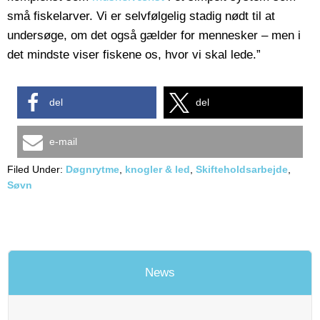
små fiskelarver. Vi er selvfølgelig stadig nødt til at
undersøge, om det også gælder for mennesker – men i
det mindste viser fiskene os, hvor vi skal lede.”
del
del
e-mail
Filed Under:
Døgnrytme
,
knogler & led
,
Skifteholdsarbejde
,
Søvn
News