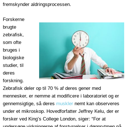
fremskynder aldringsprocessen.
Forskerne
brugte
zebrafisk,
som ofte
bruges i
biologiske
studier, til
deres
forskning.
Zebrafisk deler op til 70 % af deres gener med
mennesker, er nemme at modificere i laboratoriet og er
gennemsigtige, så deres
muskler
nemt kan observeres
under et mikroskop. Hovedforfatter Jeffrey Kelu, der er
forsker ved King’s College London, siger: “For at
undersøge virkningerne af forstyrrelser i døgnrytmen på