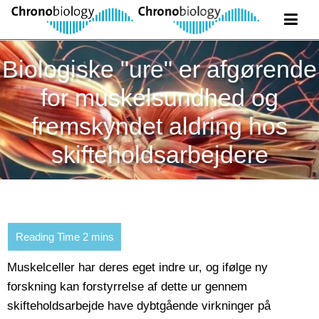
Biologiske "ure" er afgørende
for muskelsundhed og
fremskyndet aldring hos
skifteholdsarbejdere
Muskelceller har deres eget indre ur, og ifølge ny
forskning kan forstyrrelse af dette ur gennem
skifteholdsarbejde have dybtgående virkninger på