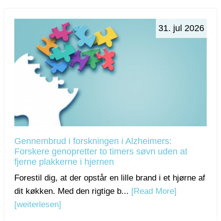
31. jul 2026
Gennembrud i forskningen i Alzheimers:
Forskere genopretter to timers søvn uden at
fjerne plakkerne i hjernen
Forestil dig, at der opstår en lille brand i et hjørne af
dit køkken. Med den rigtige b...
[Read More]
[weiterlesen]