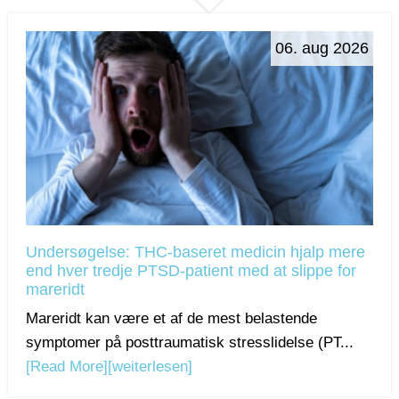
06. aug 2026
Undersøgelse: THC-baseret medicin hjalp mere
end hver tredje PTSD-patient med at slippe for
mareridt
Mareridt kan være et af de mest belastende
symptomer på posttraumatisk stresslidelse (PT...
[Read More]
[weiterlesen]