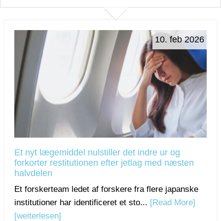
10. feb 2026
Et nyt lægemiddel nulstiller det indre ur og
forkorter restitutionen efter jetlag med næsten
halvdelen
Et forskerteam ledet af forskere fra flere japanske
institutioner har identificeret et sto...
[Read More]
[weiterlesen]