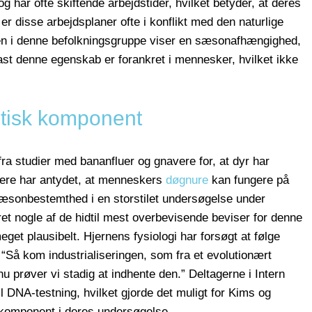
g har ofte skiftende arbejdstider, hvilket betyder, at deres
 disse arbejdsplaner ofte i konflikt med den naturlige
en i denne befolkningsgruppe viser en sæsonafhængighed,
ast denne egenskab er forankret i mennesker, hvilket ikke
tisk komponent
 fra studier med bananfluer og gnavere for, at dyr har
ere har antydet, at menneskers
døgnure
kan fungere på
sonbestemthed i en storstilet undersøgelse under
ret nogle af de hidtil mest overbevisende beviser for denne
eget plausibelt. Hjernens fysiologi har forsøgt at følge
. “Så kom industrialiseringen, som fra et evolutionært
nu prøver vi stadig at indhente den.” Deltagerne i Intern
l DNA-testning, hvilket gjorde det muligt for Kims og
 komponent i deres undersøgelse.