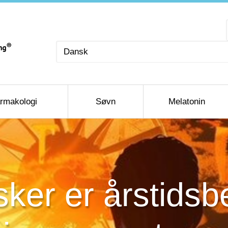
Vælg
sprog
rmakologi
Søvn
Melatonin
ker er årstidsb