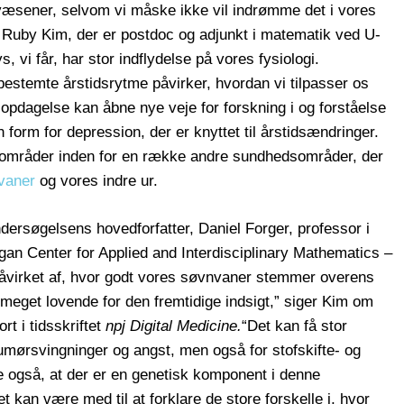
væsener, selvom vi måske ikke vil indrømme det i vores
r Ruby Kim, der er postdoc og adjunkt i matematik ved U-
vi får, har stor indflydelse på vores fysiologi.
bestemte årstidsrytme påvirker, hvordan vi tilpasser os
 opdagelse kan åbne nye veje for forskning i og forståelse
 form for depression, der er knyttet til årstidsændringer.
sområder inden for en række andre sundhedsområder, der
vaner
og vores indre ur.
ersøgelsens hovedforfatter, Daniel Forger, professor i
gan Center for Applied and Interdisciplinary Mathematics –
 påvirket af, hvor godt vores søvnvaner stemmer overens
meget lovende for den fremtidige indsigt,” siger Kim om
ort i tidsskriftet
npj Digital Medicine.
“Det kan få stor
mørsvingninger og angst, men også for stofskifte- og
 også, at der er en genetisk komponent i denne
an være med til at forklare de store forskelle i, hvor