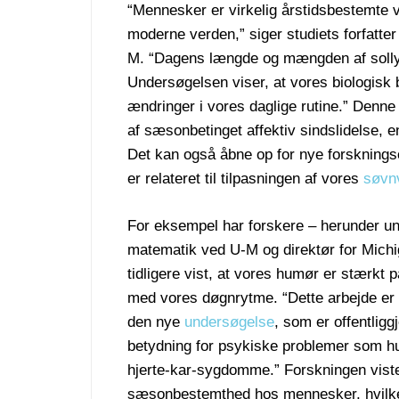
“Mennesker er virkelig årstidsbestemte 
moderne verden,” siger studiets forfatte
M. “Dagens længde og mængden af sollys, 
Undersøgelsen viser, at vores biologisk 
ændringer i vores daglige rutine.” Denne
af sæsonbetinget affektiv sindslidelse, en
Det kan også åbne op for nye forskning
er relateret til tilpasningen af vores
søvn
For eksempel har forskere – herunder und
matematik ved U-M og direktør for Michi
tidligere vist, at vores humør er stærkt
med vores døgnrytme. “Dette arbejde er 
den nye
undersøgelse
, som er offentliggj
betydning for psykiske problemer som hu
hjerte-kar-sygdomme.” Forskningen viste
sæsonbestemthed hos mennesker, hvilket k