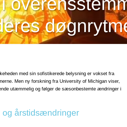
 i overensstem
deres døgnrytm
keheden med sin sofistikerede belysning er vokset fra
nerne. Men ny forskning fra University of Michigan viser,
ende utæmmelig og følger de sæsonbestemte ændringer i
og årstidsændringer