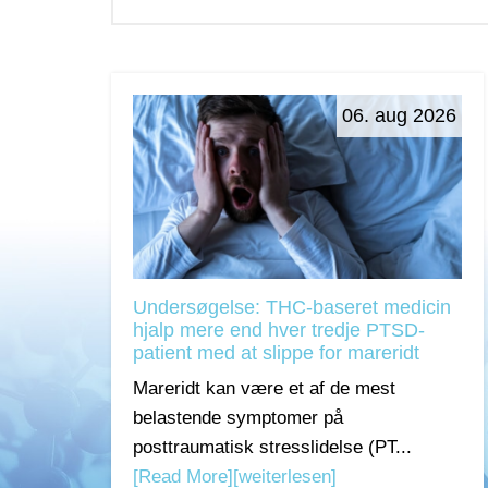
06. aug 2026
Undersøgelse: THC-baseret medicin
hjalp mere end hver tredje PTSD-
patient med at slippe for mareridt
Mareridt kan være et af de mest
belastende symptomer på
posttraumatisk stresslidelse (PT...
[Read More]
[weiterlesen]