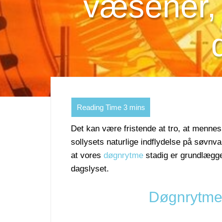
væsener,
Det kan være fristende at tro, at mennes
sollysets naturlige indflydelse på søvnva
at vores
døgnrytme
stadig er grundlægg
dagslyset.
Døgnrytme 