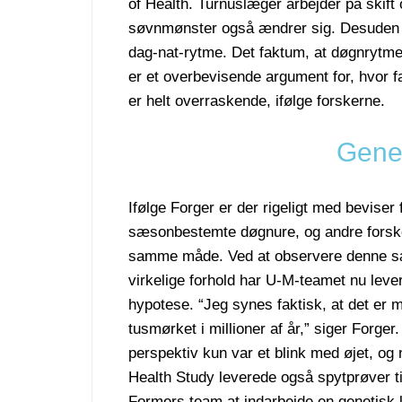
of Health. Turnuslæger arbejder på skift o
søvnmønster også ændrer sig. Desuden er
dag-nat-rytme. Det faktum, at døgnrytm
er et overbevisende argument for, hvor f
er helt overraskende, ifølge forskerne.
Gene
Ifølge Forger er der rigeligt med beviser
sæsonbestemte døgnure, og andre forsk
samme måde. Ved at observere denne sæ
virkelige forhold har U-M-teamet nu leve
hypotese. “Jeg synes faktisk, at det er m
tusmørket i millioner af år,” siger Forger
perspektiv kun var et blink med øjet, og 
Health Study leverede også spytprøver ti
Formers team at indarbejde en genetisk