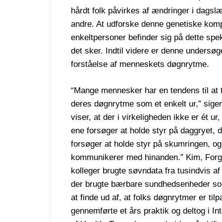
hårdt folk påvirkes af ændringer i dagsl
andre. At udforske denne genetiske komp
enkeltpersoner befinder sig på dette spe
det sker. Indtil videre er denne undersøg
forståelse af menneskets døgnrytme.
“Mange mennesker har en tendens til at
deres døgnrytme som et enkelt ur,” siger
viser, at der i virkeligheden ikke er ét ur
ene forsøger at holde styr på daggryet, 
forsøger at holde styr på skumringen, og
kommunikerer med hinanden.” Kim, Forg
kolleger brugte søvndata fra tusindvis a
der brugte bærbare sundhedsenheder som
at finde ud af, at folks døgnrytmer er til
gennemførte et års praktik og deltog i Int