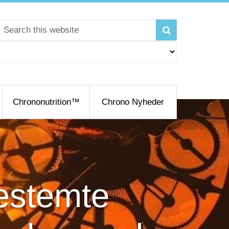
Chrononutrition™
Chrono Nyheder
estemte