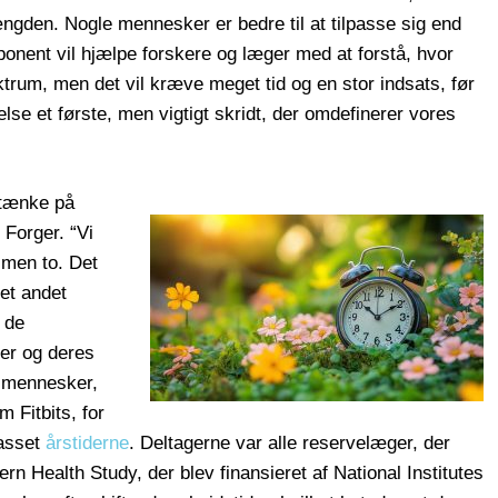
ængden. Nogle mennesker er bedre til at tilpasse sig end
onent vil hjælpe forskere og læger med at forstå, hvor
ktrum, men det vil kræve meget tid og en stor indsats, før
else et første, men vigtigt skridt, der omdefinerer vores
 tænke på
 Forger. “Vi
, men to. Det
det andet
 de
er og deres
f mennesker,
 Fitbits, for
passet
årstiderne
. Deltagerne var alle reservelæger, der
ern Health Study, der blev finansieret af National Institutes