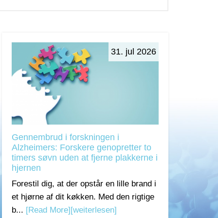
31. jul 2026
Gennembrud i forskningen i
Alzheimers: Forskere genopretter to
timers søvn uden at fjerne plakkerne i
hjernen
Forestil dig, at der opstår en lille brand i
et hjørne af dit køkken. Med den rigtige
b...
[Read More]
[weiterlesen]