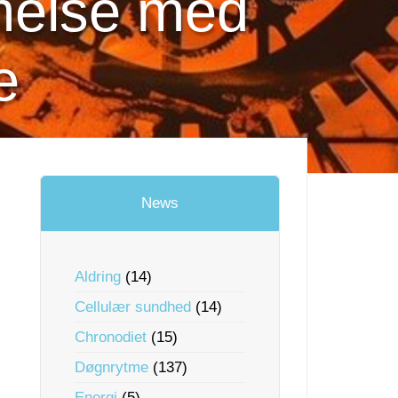
melse med
e
News
Aldring
(14)
Cellulær sundhed
(14)
Chronodiet
(15)
Døgnrytme
(137)
Energi
(5)