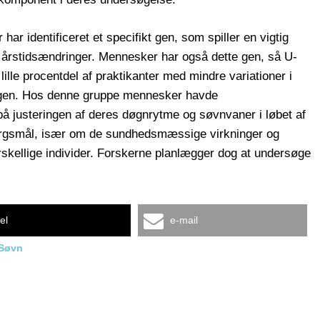
ar identificeret et specifikt gen, som spiller en vigtig
r årstidsændringer. Mennesker har også dette gen, så U-
 lille procentdel af praktikanter med mindre variationer i
gen. Hos denne gruppe mennesker havde
 på justeringen af deres døgnrytme og søvnvaner i løbet af
ørgsmål, især om de sundhedsmæssige virkninger og
orskellige individer. Forskerne planlægger dog at undersøge
el
e-mail
Søvn