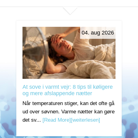
04. aug 2026
At sove i varmt vejr: 8 tips til køligere
og mere afslappende nætter
Når temperaturen stiger, kan det ofte gå
ud over søvnen. Varme nætter kan gøre
det sv...
[Read More]
[weiterlesen]