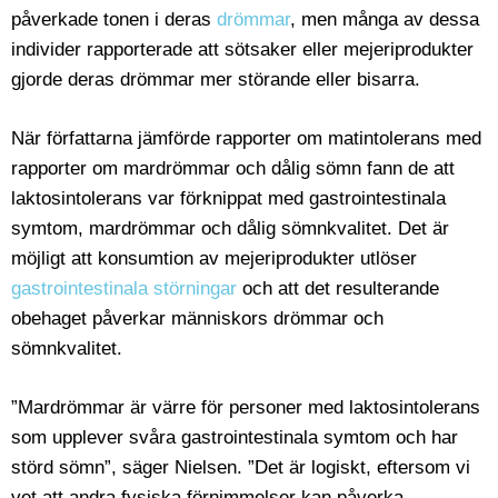
påverkade tonen i deras
drömmar
, men många av dessa
individer rapporterade att sötsaker eller mejeriprodukter
gjorde deras drömmar mer störande eller bisarra.
När författarna jämförde rapporter om matintolerans med
rapporter om mardrömmar och dålig sömn fann de att
laktosintolerans var förknippat med gastrointestinala
symtom, mardrömmar och dålig sömnkvalitet. Det är
möjligt att konsumtion av mejeriprodukter utlöser
gastrointestinala störningar
och att det resulterande
obehaget påverkar människors drömmar och
sömnkvalitet.
”Mardrömmar är värre för personer med laktosintolerans
som upplever svåra gastrointestinala symtom och har
störd sömn”, säger Nielsen. ”Det är logiskt, eftersom vi
vet att andra fysiska förnimmelser kan påverka