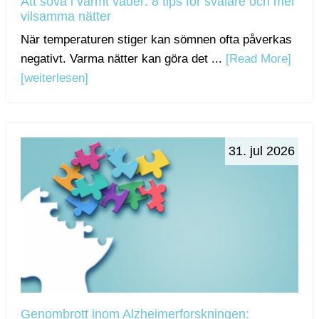
Att sova i varmt väder: 8 tips för svalare och mer
vilsamma nätter
När temperaturen stiger kan sömnen ofta påverkas
negativt. Varma nätter kan göra det ...
[Read More]
[weiterlesen]
31. jul 2026
Genombrott inom Alzheimerforskningen: