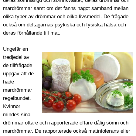
deras sömnlängd och sömnkvalitet, deras drömmar och
mardrömmar samt om det fanns något samband mellan
olika typer av drömmar och olika livsmedel. De frågade
också om deltagarnas psykiska och fysiska hälsa och
deras förhållande till mat.
Ungefär en
tredjedel av
de tillfrågade
uppgav att de
hade
mardrömmar
regelbundet.
Kvinnor
mindes sina
drömmar oftare och rapporterade oftare dålig sömn och
mardrömmar. De rapporterade också matintolerans eller