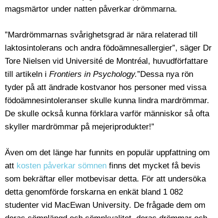
magsmärtor under natten påverkar drömmarna.
”Mardrömmarnas svårighetsgrad är nära relaterad till
laktosintolerans och andra födoämnesallergier”, säger Dr
Tore Nielsen vid Université de Montréal, huvudförfattare
till artikeln i
Frontiers in Psychology.
”Dessa nya rön
tyder på att ändrade kostvanor hos personer med vissa
födoämnesintoleranser skulle kunna lindra mardrömmar.
De skulle också kunna förklara varför människor så ofta
skyller mardrömmar på mejeriprodukter!”
Även om det länge har funnits en populär uppfattning om
att
kosten påverkar sömnen
finns det mycket få bevis
som bekräftar eller motbevisar detta. För att undersöka
detta genomförde forskarna en enkät bland 1 082
studenter vid MacEwan University. De frågade dem om