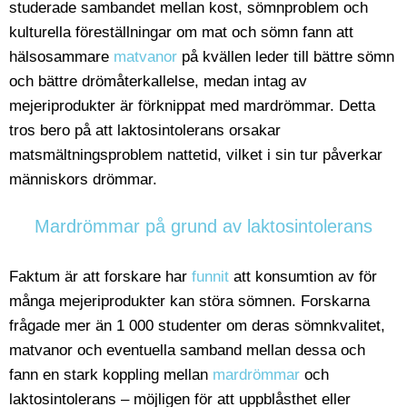
studerade sambandet mellan kost, sömnproblem och
kulturella föreställningar om mat och sömn fann att
hälsosammare
matvanor
på kvällen leder till bättre sömn
och bättre drömåterkallelse, medan intag av
mejeriprodukter är förknippat med mardrömmar. Detta
tros bero på att laktosintolerans orsakar
matsmältningsproblem nattetid, vilket i sin tur påverkar
människors drömmar.
Mardrömmar på grund av laktosintolerans
Faktum är att forskare har
funnit
att konsumtion av för
många mejeriprodukter kan störa sömnen. Forskarna
frågade mer än 1 000 studenter om deras sömnkvalitet,
matvanor och eventuella samband mellan dessa och
fann en stark koppling mellan
mardrömmar
och
laktosintolerans – möjligen för att uppblåsthet eller