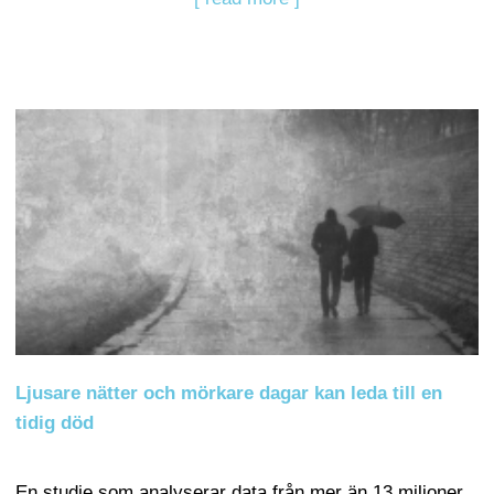
Ljusare nätter och mörkare dagar kan leda till en
tidig död
En studie som analyserar data från mer än 13 miljoner