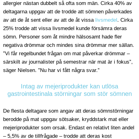
allergier nästan dubbelt så ofta som män. Cirka 40% av
deltagarna uppgav att de trodde att sömnen påverkades
av att de åt sent eller av att de åt vissa
livsmedel
. Cirka
25% trodde att vissa livsmedel kunde försämra deras
sömn. Personer som åt mindre hälsosamt hade fler
negativa drömmar och mindes sina drömmar mer sällan.
”Vi får regelbundet frågan om mat påverkar drömmar –
särskilt av journalister på semestrar när mat är i fokus”,
säger Nielsen. ”Nu har vi fått några svar.”
Intag av mejeriprodukter kan utlösa
gastrointestinala störningar som stör sömnen
De flesta deltagare som angav att deras sömnstörningar
berodde på mat uppgav sötsaker, kryddstark mat eller
mejeriprodukter som orsak. Endast en relativt liten andel
– 5,5% av de tillfrågade – trodde att deras kost