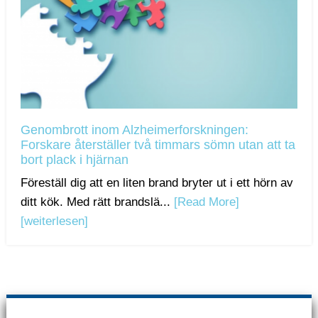
Genombrott inom Alzheimerforskningen:
Forskare återställer två timmars sömn utan att ta
bort plack i hjärnan
Föreställ dig att en liten brand bryter ut i ett hörn av
ditt kök. Med rätt brandslä...
[Read More]
[weiterlesen]