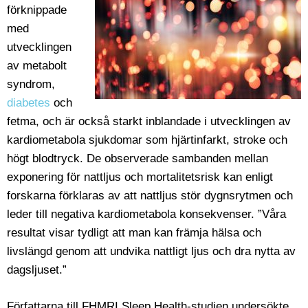
förknippade
med
utvecklingen
av metabolt
syndrom,
diabetes
och
fetma, och är också starkt inblandade i utvecklingen av
kardiometabola sjukdomar som hjärtinfarkt, stroke och
högt blodtryck. De observerade sambanden mellan
exponering för nattljus och mortalitetsrisk kan enligt
forskarna förklaras av att nattljus stör dygnsrytmen och
leder till negativa kardiometabola konsekvenser. ”Våra
resultat visar tydligt att man kan främja hälsa och
livslängd genom att undvika nattligt ljus och dra nytta av
dagsljuset.”
Författarna till FHMRI Sleep Health-studien undersökte