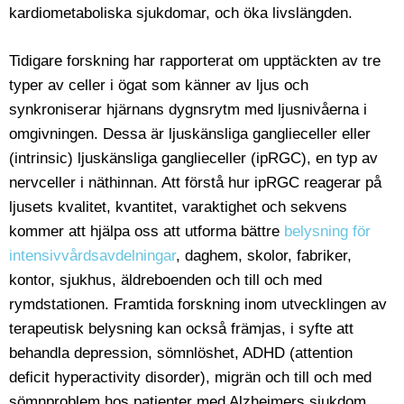
kardiometaboliska sjukdomar, och öka livslängden.
Tidigare forskning har rapporterat om upptäckten av tre
typer av celler i ögat som känner av ljus och
synkroniserar hjärnans dygnsrytm med ljusnivåerna i
omgivningen. Dessa är ljuskänsliga ganglieceller eller
(intrinsic) ljuskänsliga ganglieceller (ipRGC), en typ av
nervceller i näthinnan. Att förstå hur ipRGC reagerar på
ljusets kvalitet, kvantitet, varaktighet och sekvens
kommer att hjälpa oss att utforma bättre
belysning för
intensivvårdsavdelningar
, daghem, skolor, fabriker,
kontor, sjukhus, äldreboenden och till och med
rymdstationen. Framtida forskning inom utvecklingen av
terapeutisk belysning kan också främjas, i syfte att
behandla depression, sömnlöshet, ADHD (attention
deficit hyperactivity disorder), migrän och till och med
sömnproblem hos patienter med Alzheimers sjukdom.