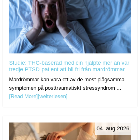
Studie: THC-baserad medicin hjälpte mer än var
tredje PTSD-patient att bli fri från mardrömmar
Mardrömmar kan vara ett av de mest plågsamma
symptomen på posttraumatiskt stressyndrom ...
[Read More]
[weiterlesen]
04. aug 2026