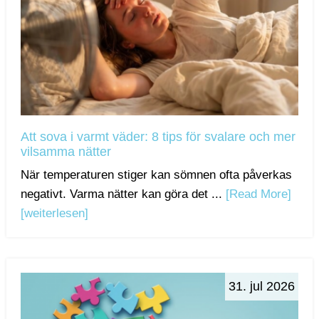
Att sova i varmt väder: 8 tips för svalare och mer
vilsamma nätter
När temperaturen stiger kan sömnen ofta påverkas
negativt. Varma nätter kan göra det ...
[Read More]
[weiterlesen]
31. jul 2026