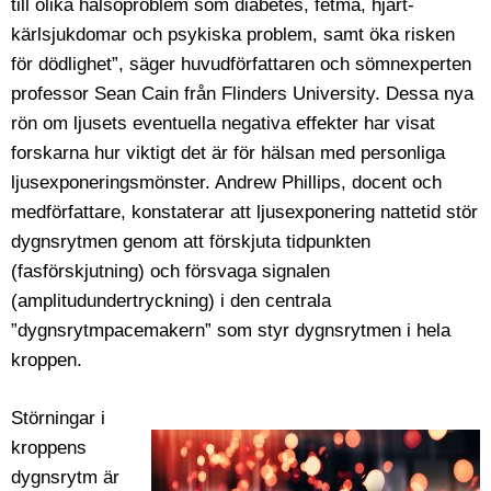
till olika hälsoproblem som diabetes, fetma, hjärt-
kärlsjukdomar och psykiska problem, samt öka risken
för dödlighet”, säger huvudförfattaren och sömnexperten
professor Sean Cain från Flinders University. Dessa nya
rön om ljusets eventuella negativa effekter har visat
forskarna hur viktigt det är för hälsan med personliga
ljusexponeringsmönster. Andrew Phillips, docent och
medförfattare, konstaterar att ljusexponering nattetid stör
dygnsrytmen genom att förskjuta tidpunkten
(fasförskjutning) och försvaga signalen
(amplitudundertryckning) i den centrala
”dygnsrytmpacemakern” som styr dygnsrytmen i hela
kroppen.
Störningar i
kroppens
dygnsrytm är