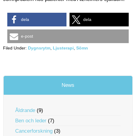
dela
dela
e-post
Filed Under:
Dygnsrytm
,
Ljusterapi
,
Sömn
News
Åldrande
(9)
Ben och leder
(7)
Cancerforskning
(3)