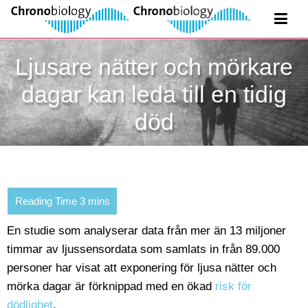
Ljusare nätter och mörkare
dagar kan leda till en tidig
död
En studie som analyserar data från mer än 13 miljoner
timmar av ljussensordata som samlats in från 89.000
personer har visat att exponering för ljusa nätter och
mörka dagar är förknippad med en ökad
risk för
dödlighet
.