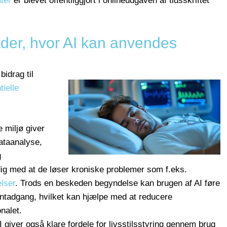
ater
er blevet offentliggjort i onlineudgaven af tidsskriftet
åder, hvor AI kan anvendes
bidrag til
tielle
ke miljø giver
ataanalyse,
g
dig med at de løser kroniske problemer som f.eks.
lser
. Trods en beskeden begyndelse kan brugen af AI føre
atientadgang, hvilket kan hjælpe med at reducere
nalet.
AI giver også klare fordele for livsstilsstyring gennem brug