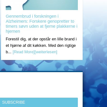
Gennembrud i forskningen i
Alzheimers: Forskere genopretter to
timers søvn uden at fjerne plakkerne i
hjernen
Forestil dig, at der opstår en lille brand i
et hjørne af dit køkken. Med den rigtige
b...
[Read More]
[weiterlesen]