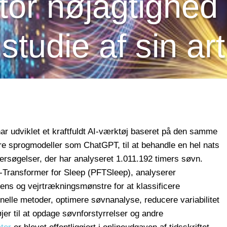
or nøjagtighed i
studie af sin art
ar udviklet et kraftfuldt AI-værktøj baseret på den samme
re sprogmodeller som ChatGPT, til at behandle en hel nats
dersøgelser, der har analyseret 1.011.192 timers søvn.
-Transformer for Sleep (PFTSleep), analyserer
vens og vejrtrækningsmønstre for at klassificere
nelle metoder, optimere søvnanalyse, reducere variabilitet
jer til at opdage søvnforstyrrelser og andre