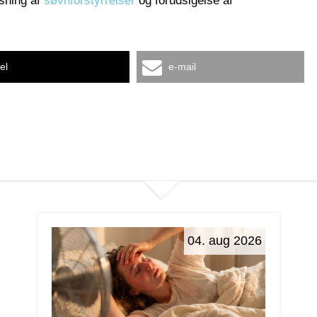
isning af
søvnforstyrrelser
og forudsigelse af
el
e-mail
04. aug 2026