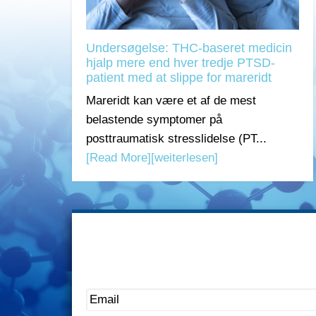
Undersøgelse: THC-baseret medicin
hjalp mere end hver tredje PTSD-
patient med at slippe for mareridt
Mareridt kan være et af de mest
belastende symptomer på
posttraumatisk stresslidelse (PT...
[Read More]
[weiterlesen]