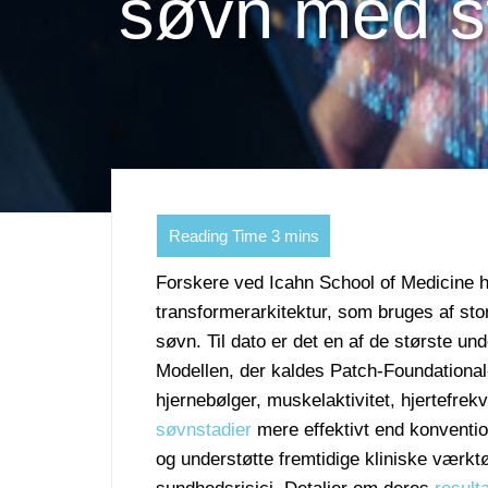
søvn med st
Forskere ved Icahn School of Medicine h
transformerarkitektur, som bruges af sto
søvn. Til dato er det en af de største un
Modellen, der kaldes Patch-Foundational
hjernebølger, muskelaktivitet, hjertefrek
søvnstadier
mere effektivt end konventio
og understøtte fremtidige kliniske værktø