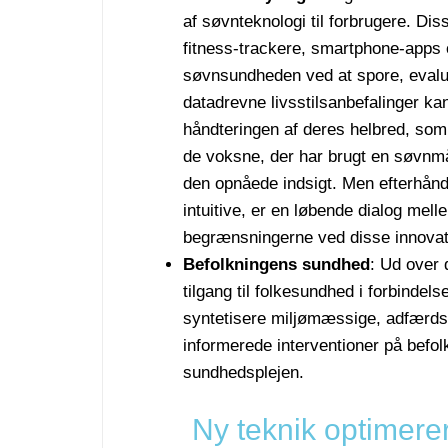
af søvnteknologi til forbrugere. Dis
fitness-trackere, smartphone-apps 
søvnsundheden ved at spore, evalu
datadrevne livsstilsanbefalinger kan
håndteringen af deres helbred, so
de voksne, der har brugt en søvnmå
den opnåede indsigt. Men efterhånd
intuitive, er en løbende dialog mell
begrænsningerne ved disse innovati
Befolkningens sundhed
: Ud over 
tilgang til folkesundhed i forbindel
syntetisere miljømæssige, adfærdsm
informerede interventioner på befol
sundhedsplejen.
Ny teknik optimere