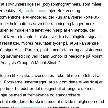
æt af søvnundersøgelser (polysomnogrammer), som måler
erneaktivitet,
muskeltonus
, hjertefrekvens og
onventionelle AI-modeller, der kun analyserer korte 30-
del hele nattens søvn i betragtning og fanger mere
uden er modellen trænet ved hjælp af en metode, der
at lære relevante kliniske træk fra fysiologiske signaler
esultater. “Vores resultater tyder på, at AI kan ændre
”, siger Ankit Parekh, ph.d., medforfatter og assisterende
je- og søvnmedicin) ved Icahn School of Medicine på Mount
n Analysis Group på Mount Sinai. ”
gien til kliniske anvendelser, f.eks. til mere effektivt at
ci. Forskerne understreger, at selv om dette AI-værktøj er
pertise. I stedet er det designet til at fungere som en
at hjælpe med at fremskynde og standardisere
t at rette deres forskning mod at udvide mulighederne ud