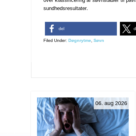
over klassificering af søvnstadier til påv
sundhedsresultater.
del
d
Filed Under:
Døgnrytme
,
Søvn
06. aug 2026