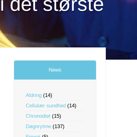
 det største
News
Aldring
(14)
Cellulær sundhed
(14)
Chronodiet
(15)
Døgnrytme
(137)
Energi
(5)