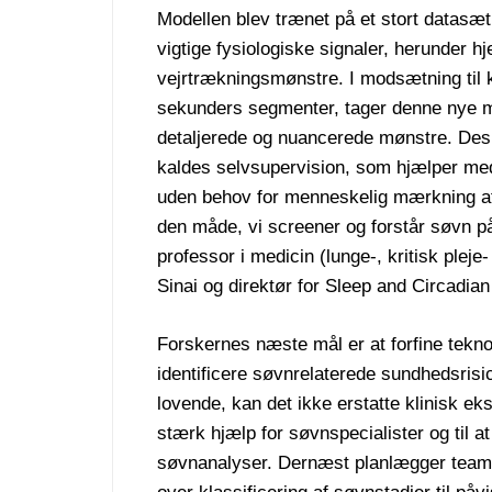
Modellen blev trænet på et stort datas
vigtige fysiologiske signaler, herunder hj
vejrtrækningsmønstre. I modsætning til k
sekunders segmenter, tager denne nye mo
detaljerede og nuancerede mønstre. Des
kaldes selvsupervision, som hjælper med 
uden behov for menneskelig mærkning af r
den måde, vi screener og forstår søvn på
professor i medicin (lunge-, kritisk ple
Sinai og direktør for Sleep and Circadia
Forskernes næste mål er at forfine teknolo
identificere søvnrelaterede sundhedsrisi
lovende, kan det ikke erstatte klinisk eks
stærk hjælp for søvnspecialister og til 
søvnanalyser. Dernæst planlægger teame