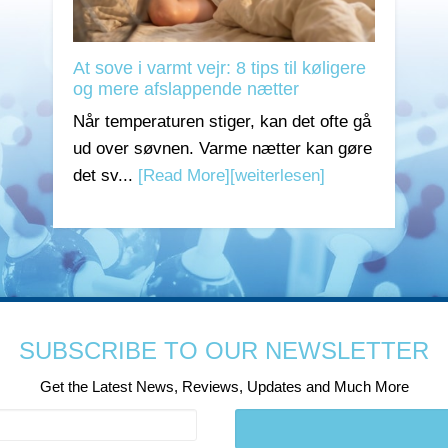
At sove i varmt vejr: 8 tips til køligere
og mere afslappende nætter
Når temperaturen stiger, kan det ofte gå
ud over søvnen. Varme nætter kan gøre
det sv...
[Read More]
[weiterlesen]
SUBSCRIBE TO OUR NEWSLETTER
Get the Latest News, Reviews, Updates and Much More