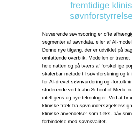
fremtidige klini
søvnforstyrrels
Nuværende søvnscoring er ofte afhængig
segmenter af søvndata, eller af AI-modelle
Denne nye tilgang, der er udviklet på ba
omfattende overblik. Modellen er trænet
hele natten og på tværs af forskellige pop
skalerbar metode til søvnforskning og kli
for AI-drevet søvnvurdering og -fortolkni
studerende ved Icahn School of Medicine
intelligens og nye teknologier. Ved at b
kliniske træk fra søvnundersøgelsessigna
kliniske anvendelser som f.eks. påvisnin
forbindelse med søvnkvalitet.