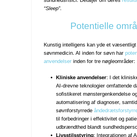
sundhedsrisici. Detaljer om deres
result
“Sleep”.
Potentielle omr
Kunstig intelligens kan yde et væsentligt 
søvnmedicin. AI inden for søvn har
poten
anvendelser
inden for tre nøgleområder:
Kliniske anvendelser
: I det klinis
AI-drevne teknologier omfattende d
sofistikeret mønstergenkendelse o
automatisering af diagnoser, samti
søvnforstyrrede
åndedrætsforstyrre
til forbedringer i effektivitet og p
udbrændthed blandt sundhedsperso
Livsstilsstyring
: Integrationen af 