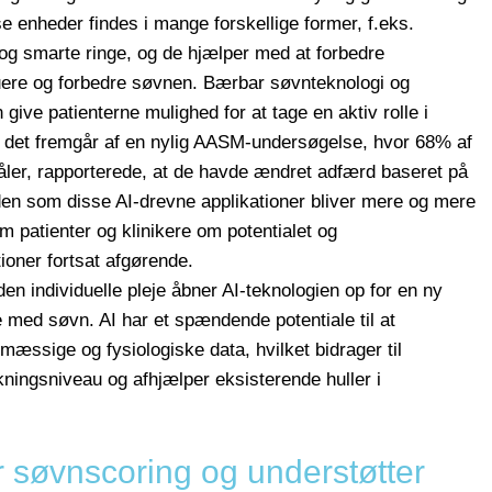
se enheder findes i mange forskellige former, f.eks.
og smarte ringe, og de hjælper med at forbedre
ere og forbedre søvnen. Bærbar søvnteknologi og
 give patienterne mulighed for at tage en aktiv rolle i
m det fremgår af en nylig AASM-undersøgelse, hvor 68% af
ler, rapporterede, at de havde ændret adfærd baseret på
en som disse AI-drevne applikationer bliver mere og mere
em patienter og klinikere om potentialet og
oner fortsat afgørende.
den individuelle pleje åbner AI-teknologien op for en ny
se med søvn. AI har et spændende potentiale til at
æssige og fysiologiske data, hvilket bidrager til
kningsniveau og afhjælper eksisterende huller i
r søvnscoring og understøtter