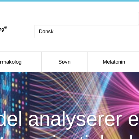
Vælg
sprog
rmakologi
Søvn
Melatonin
el analyserer e