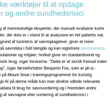
ske værktøjer til at opdage
er og andre sundhedsrisici
 af menneskelige eksperter, der manuelt evaluerer korte
r, der ikke er i stand til at analysere en hel patients nat.
ggrund af tusindvis af søvnoptagelser, giver et mere
 på søvndata i fuld længde og kan registrere
søvnmønstre
ulationer og miljøer, hvilket giver en standardiseret og
nisk brug, siger forskerne. “Dette er et skridt fremad inden
ng”, siger førsteforfatter Benjamin Fox, som er ph.d.-
 på Mount Sinai i træningsprogrammet for kunstig
ruge AI på denne måde kan man direkte udlede relevante
ldata til brug for søvnvurdering og i fremtiden andre
g af søvnapnø eller vurdering af sundhedsrisici i