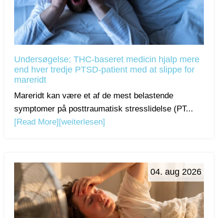
Undersøgelse: THC-baseret medicin hjalp mere
end hver tredje PTSD-patient med at slippe for
mareridt
Mareridt kan være et af de mest belastende
symptomer på posttraumatisk stresslidelse (PT...
[Read More]
[weiterlesen]
04. aug 2026