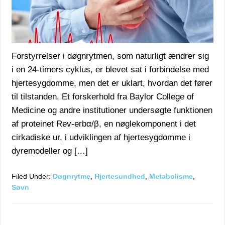
Forstyrrelser i døgnrytmen, som naturligt ændrer sig
i en 24-timers cyklus, er blevet sat i forbindelse med
hjertesygdomme, men det er uklart, hvordan det fører
til tilstanden. Et forskerhold fra Baylor College of
Medicine og andre institutioner undersøgte funktionen
af proteinet Rev-erbα/β, en nøglekomponent i det
cirkadiske ur, i udviklingen af hjertesygdomme i
dyremodeller og […]
Filed Under:
Døgnrytme
,
Hjertesundhed
,
Metabolisme
,
Søvn