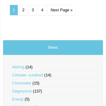
1
2
3
4
Next Page »
News
Aldring
(14)
Cellulær sundhed
(14)
Chronodiet
(15)
Døgnrytme
(137)
Energi
(5)