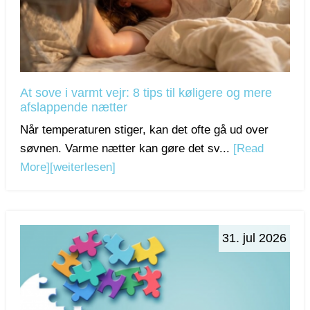
At sove i varmt vejr: 8 tips til køligere og mere
afslappende nætter
Når temperaturen stiger, kan det ofte gå ud over
søvnen. Varme nætter kan gøre det sv...
[Read
More]
[weiterlesen]
31. jul 2026