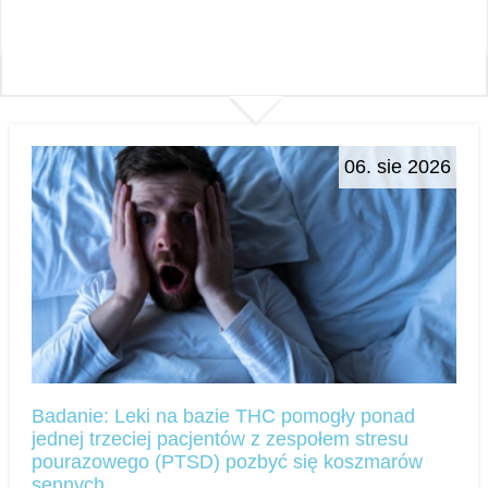
06. sie 2026
Badanie: Leki na bazie THC pomogły ponad
jednej trzeciej pacjentów z zespołem stresu
pourazowego (PTSD) pozbyć się koszmarów
sennych