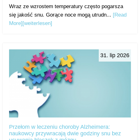
Wraz ze wzrostem temperatury często pogarsza
się jakość snu. Gorące noce mogą utrudn...
[Read
More]
[weiterlesen]
31. lip 2026
Przełom w leczeniu choroby Alzheimera:
naukowcy przywracają dwie godziny snu bez