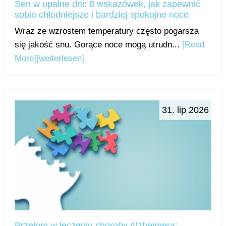
Sen w upalne dni: 8 wskazówek, jak zapewnić
sobie chłodniejsze i bardziej spokojne noce
Wraz ze wzrostem temperatury często pogarsza
się jakość snu. Gorące noce mogą utrudn...
[Read
More]
[weiterlesen]
31. lip 2026
Przełom w leczeniu choroby Alzheimera: