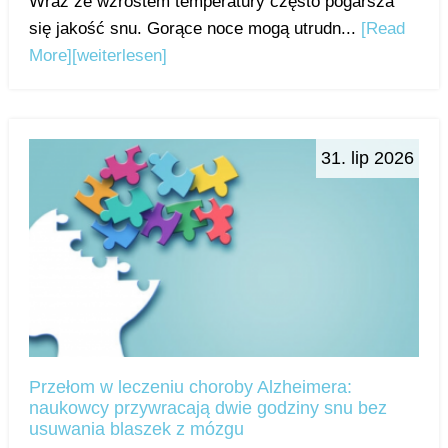
Wraz ze wzrostem temperatury często pogarsza
się jakość snu. Gorące noce mogą utrudn...
[Read
More]
[weiterlesen]
31. lip 2026
Przełom w leczeniu choroby Alzheimera:
naukowcy przywracają dwie godziny snu bez
usuwania blaszek z mózgu