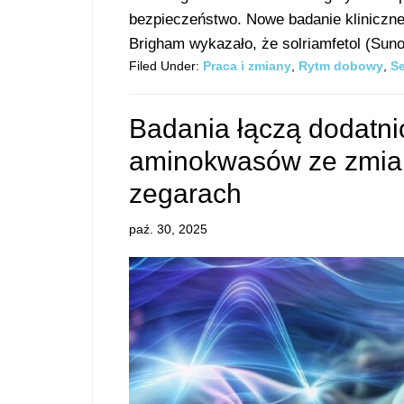
bezpieczeństwo. Nowe badanie klinicz
Brigham wykazało, że solriamfetol (Suno
Filed Under:
Praca i zmiany
,
Rytm dobowy
,
S
Badania łączą dodatni
aminokwasów ze zmia
zegarach
paź. 30, 2025