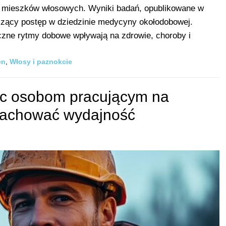
ku mieszków włosowych. Wyniki badań, opublikowane w
czący postęp w dziedzinie medycyny okołodobowej.
iczne rytmy dobowe wpływają na zdrowie, choroby i
en
,
Włosy i paznokcie
c osobom pracującym na
zachować wydajność