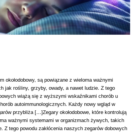
rytm okołodobowy, są powiązane z wieloma ważnymi
jak rośliny, grzyby, owady, a nawet ludzie. Z tego
bowych wiążą się z wyższymi wskaźnikami chorób u
i chorób autoimmunologicznych. Każdy nowy wgląd w
ów przybliża […]Zegary okołodobowe, które kontrolują
loma ważnymi systemami w organizmach żywych, takich
dzie. Z tego powodu zakłócenia naszych zegarów dobowych