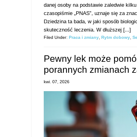
danej osoby na podstawie zaledwie kil
czasopiśmie „PNAS”, uznaje się za zna
Dziedzina ta bada, w jaki sposób biolog
skuteczność leczenia. W dłuższej [...]
Filed Under:
Praca i zmiany
,
Rytm dobowy
,
S
Pewny lek może pomó
porannych zmianach 
kwi. 07, 2026