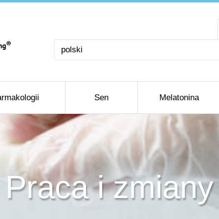
Wybierz
język
rmakologii
Sen
Melatonina
Praca i zmiany