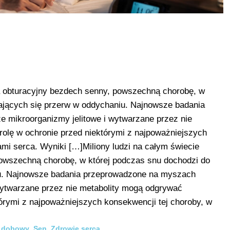
 na obturacyjny bezdech senny, powszechną chorobę, w
ających się przerw w oddychaniu. Najnowsze badania
 mikroorganizmy jelitowe i wytwarzane przez nie
olę w ochronie przed niektórymi z najpoważniejszych
mi serca. Wyniki […]Miliony ludzi na całym świecie
powszechną chorobę, w której podczas snu dochodzi do
iu. Najnowsze badania przeprowadzone na myszach
 wytwarzane przez nie metabolity mogą odgrywać
órymi z najpoważniejszych konsekwencji tej choroby, w
 dobowy
,
Sen
,
Zdrowie serca