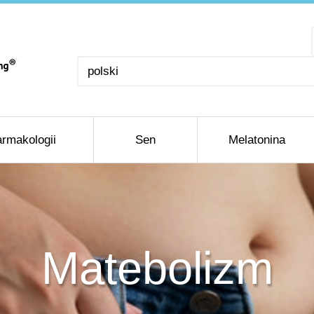
Wybierz
język
rmakologii
Sen
Melatonina
Matebolizm