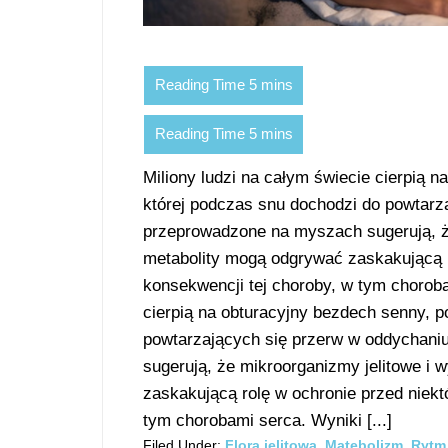
Miliony ludzi na całym świecie cierpią
której podczas snu dochodzi do powtarz
przeprowadzone na myszach sugerują, że
metabolity mogą odgrywać zaskakującą r
konsekwencji tej choroby, w tym choroba
cierpią na obturacyjny bezdech senny, 
powtarzających się przerw w oddychan
sugerują, że mikroorganizmy jelitowe i
zaskakującą rolę w ochronie przed niekt
tym chorobami serca. Wyniki [...]
Filed Under:
Flora jelitowa
,
Matebolizm
,
Rytm