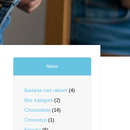
News
Badania nad rakiem
(4)
Bez kategorii
(2)
Chronodieta
(14)
Chronotyp
(1)
Energia
(5)