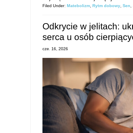
Filed Under:
Matebolizm
,
Rytm dobowy
,
Sen
,
Odkrycie w jelitach: u
serca u osób cierpiąc
cze. 16, 2026