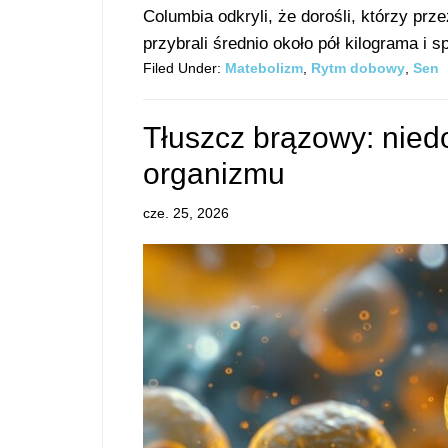
Columbia odkryli, że dorośli, którzy prz
przybrali średnio około pół kilograma i s
Filed Under:
Matebolizm
,
Rytm dobowy
,
Sen
Tłuszcz brązowy: niedo
organizmu
cze. 25, 2026