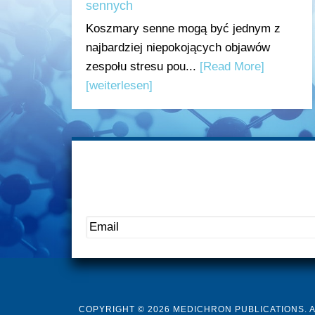
sennych
Koszmary senne mogą być jednym z
najbardziej niepokojących objawów
zespołu stresu pou...
[Read More]
[weiterlesen]
COPYRIGHT © 2026 MEDICHRON PUBLICATIONS. 