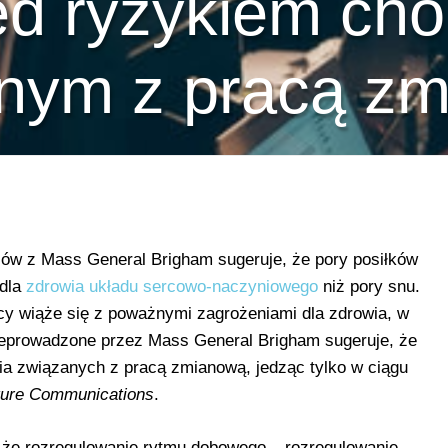
zed ryzykiem cho
nym z pracą z
w z Mass General Brigham sugeruje, że pory posiłków
 dla
zdrowia układu sercowo-naczyniowego
niż pory snu.
cy wiąże się z poważnymi zagrożeniami dla zdrowia, w
zeprowadzone przez Mass General Brigham sugeruje, że
ia związanych z pracą zmianową, jedząc tylko w ciągu
ure Communications
.
 że rozregulowanie rytmu dobowego – rozregulowanie