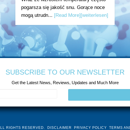
pogarsza się jakość snu. Gorące noce
mogą utrudn...
[Read More]
[weiterlesen]
SUBSCRIBE TO OUR NEWSLETTER
Get the Latest News, Reviews, Updates and Much More
ALL RIGHTS RESERVED.
DISCLAIMER
PRIVACY POLICY
TERMS AN