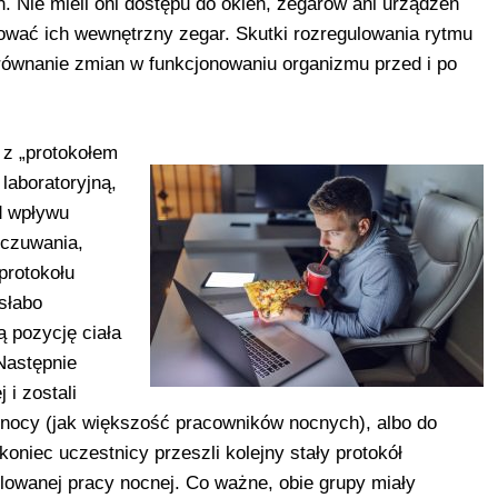
n. Nie mieli oni dostępu do okien, zegarów ani urządzeń
zować ich wewnętrzny zegar. Skutki rozregulowania rytmu
równanie zmian w funkcjonowaniu organizmu przed i po
 z „protokołem
 laboratoryjną,
d wpływu
 czuwania,
protokołu
słabo
ą pozycję ciała
Następnie
 i zostali
 w nocy (jak większość pracowników nocnych), albo do
 koniec uczestnicy przeszli kolejny stały protokół
lowanej pracy nocnej. Co ważne, obie grupy miały