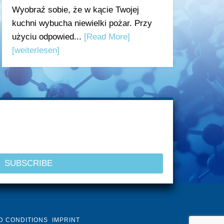
Wyobraź sobie, że w kącie Twojej
kuchni wybucha niewielki pożar. Przy
użyciu odpowied...
[Read More]
[weiterlesen]
D CONDITIONS
IMPRINT