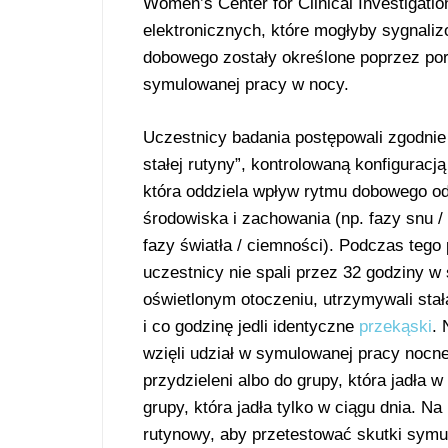
Women’s Center for Clinical Investigatio
elektronicznych, które mogłyby sygnali
dobowego zostały określone poprzez po
symulowanej pracy w nocy.
Uczestnicy badania postępowali zgodnie
stałej rutyny”, kontrolowaną konfiguracją
która oddziela wpływ rytmu dobowego o
środowiska i zachowania (np. fazy snu /
fazy światła / ciemności). Podczas tego 
uczestnicy nie spali przez 32 godziny w 
oświetlonym otoczeniu, utrzymywali stał
i co godzinę jedli identyczne
przekąski
. 
wzięli udział w symulowanej pracy nocnej
przydzieleni albo do grupy, która jadła
grupy, która jadła tylko w ciągu dnia. Na
rutynowy, aby przetestować skutki symu