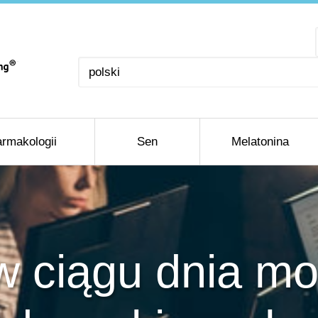
Wybierz
język
rmakologii
Sen
Melatonina
w ciągu dnia mo