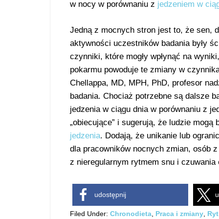
w nocy w porównaniu z
jedzeniem w cią
Jedną z mocnych stron jest to, że sen, 
aktywności uczestników badania były śc
czynniki, które mogły wpłynąć na wynik
pokarmu powoduje te zmiany w czynnika
Chellappa, MD, MPH, PhD, profesor nadz
badania. Chociaż potrzebne są dalsze b
jedzenia w ciągu dnia w porównaniu z je
„obiecujące” i sugerują, że ludzie mogą
jedzenia
. Dodają, że unikanie lub ogra
dla pracowników nocnych zmian, osób z 
z nieregularnym rytmem snu i czuwania o
udostępnij
u
Filed Under:
Chronodieta
,
Praca i zmiany
,
Ry