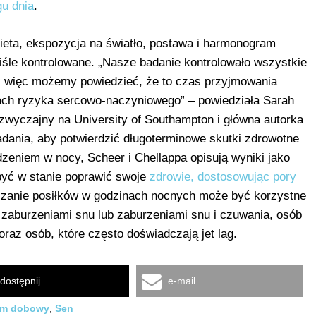
gu dnia
.
dieta, ekspozycja na światło, postawa i harmonogram
iśle kontrolowane. „Nasze badanie kontrolowało wszystkie
i, więc możemy powiedzieć, że to czas przyjmowania
ch ryzyka sercowo-naczyniowego” – powiedziała Sarah
wyczajny na University of Southampton i główna autorka
adania, aby potwierdzić długoterminowe skutki zdrowotne
dzeniem w nocy, Scheer i Chellappa opisują wyniki jako
 być w stanie poprawić swoje
zdrowie, dostosowując pory
niczanie posiłków w godzinach nocnych może być korzystne
zaburzeniami snu lub zaburzeniami snu i czuwania, osób
raz osób, które często doświadczają jet lag.
dostępnij
e-mail
tm dobowy
,
Sen