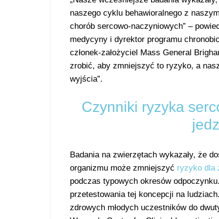
naszego cyklu behawioralnego z naszy
chorób sercowo-naczyniowych” – powiedz
medycyny i dyrektor programu chronobi
członek-założyciel Mass General Brigh
zrobić, aby zmniejszyć to ryzyko, a na
wyjścia”.
Czynniki ryzyka ser
jed
Badania na zwierzętach wykazały, że d
organizmu może zmniejszyć
ryzyko dla
podczas typowych okresów odpoczynku. 
przetestowania tej koncepcji na ludziac
zdrowych młodych uczestników do dwuty