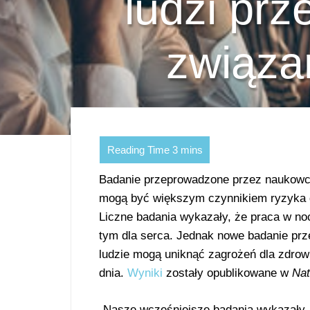
ludzi pr
związa
Badanie przeprowadzone przez naukowcó
mogą być większym czynnikiem ryzyka
Liczne badania wykazały, że praca w no
tym dla serca. Jednak nowe badanie pr
ludzie mogą uniknąć zagrożeń dla zdrow
dnia.
Wyniki
zostały opublikowane w
Nat
„Nasze wcześniejsze badania wykazały,