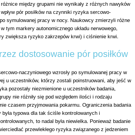
różnice między grupami nie wynikały z różnych nawyków
wpływ pór posiłków na czynniki ryzyka sercowo-
 po symulowanej pracy w nocy. Naukowcy zmierzyli różne
, w tym markery autonomicznego układu nerwowego,
ry zwiększa ryzyko zakrzepów krwi) i ciśnienie krwi.
zez dostosowanie pór posiłków
 sercowo-naczyniowego wzrosły po symulowanej pracy w
j u uczestników, którzy zostali poinstruowani, aby jeść w
zyka pozostały niezmienione u uczestników badania,
grupy nie różniły się pod względem ilości i rodzaju
ynie czasem przyjmowania pokarmu. Ograniczenia badania
 była typowa dla tak ściśle kontrolowanych i
trolowanych, to nadal była niewielka. Ponieważ badanie
zwierciedlać przewlekłego ryzyka związanego z jedzeniem