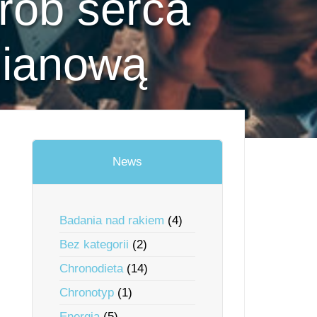
rób serca
mianową
News
Badania nad rakiem
(4)
Bez kategorii
(2)
Chronodieta
(14)
Chronotyp
(1)
Energia
(5)