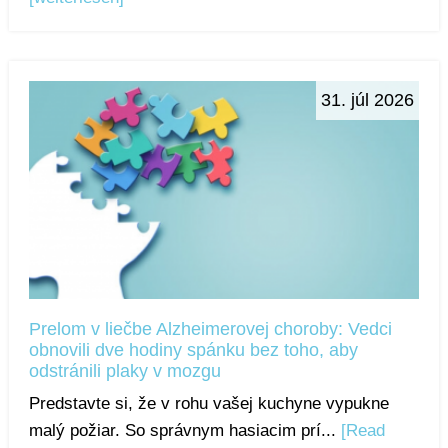
31. júl 2026
Prelom v liečbe Alzheimerovej choroby: Vedci
obnovili dve hodiny spánku bez toho, aby
odstránili plaky v mozgu
Predstavte si, že v rohu vašej kuchyne vypukne
malý požiar. So správnym hasiacim prí...
[Read