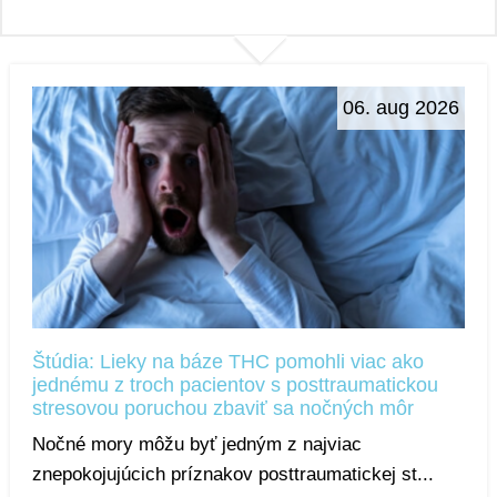
06. aug 2026
Štúdia: Lieky na báze THC pomohli viac ako
jednému z troch pacientov s posttraumatickou
stresovou poruchou zbaviť sa nočných môr
Nočné mory môžu byť jedným z najviac
znepokojujúcich príznakov posttraumatickej st...