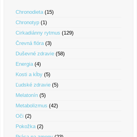
Chronodieta
(15)
Chronotyp
(1)
Cirkadiánny rytmus
(129)
Črevná flóra
(3)
Duševné zdravie
(58)
Energia
(4)
Kosti a kĺby
(5)
Ľudské zdravie
(5)
Melatonín
(5)
Metabolizmus
(42)
Oči
(2)
Pokožka
(2)
Práca na zmeny
(23)