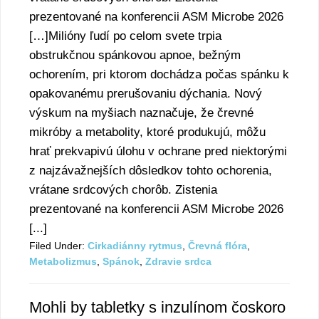
prezentované na konferencii ASM Microbe 2026
[…]Milióny ľudí po celom svete trpia
obstrukčnou spánkovou apnoe, bežným
ochorením, pri ktorom dochádza počas spánku k
opakovanému prerušovaniu dýchania. Nový
výskum na myšiach naznačuje, že črevné
mikróby a metabolity, ktoré produkujú, môžu
hrať prekvapivú úlohu v ochrane pred niektorými
z najzávažnejších dôsledkov tohto ochorenia,
vrátane srdcových chorôb. Zistenia
prezentované na konferencii ASM Microbe 2026
[...]
Filed Under:
Cirkadiánny rytmus
,
Črevná flóra
,
Metabolizmus
,
Spánok
,
Zdravie srdca
Mohli by tabletky s inzulínom čoskoro