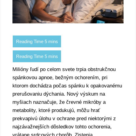
Milióny ľudí po celom svete trpia obstrukčnou
spánkovou apnoe, bežným ochorením, pri
ktorom dochádza počas spánku k opakovanému
prerušovaniu dýchania. Nový výskum na
myšiach naznačuje, že črevné mikróby a
metabolity, ktoré produkujú, môžu hrať
prekvapivú úlohu v ochrane pred niektorými z
najzávažnejších dôsledkov tohto ochorenia,
vrátane srdcových chorôb. Zistenia