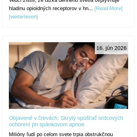
Vedci zistili, že dĺžka denného svetla ovplyvňuje
hladinu opioidných receptorov v hn...
[Read More]
[weiterlesen]
16. jún 2026
Objavené v črevách: Skrytý spúšťač srdcových
ochorení pri spánkovom apnoe
Milióny ľudí po celom svete trpia obstrukčnou