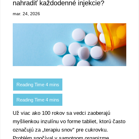
nahradiť každodenné injekcie?
mar. 24, 2026
Už viac ako 100 rokov sa vedci zaoberajú
myšlienkou inzulínu vo forme tabliet, ktorú často
označujú za „terapiu snov“ pre cukrovku.
Problém spočíval v samotnom organizme.