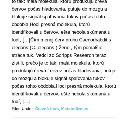
to tak: malá molekula, ktorú produkujú črevá
červov počas hladovania, putuje do mozgu a
blokuje signál spaľovania tukov počas tohto
obdobia.Hoci presná molekula, ktorú
identifikovali u červov, ešte nebola skúmaná u
ľudí, […]Čím menej červ druhu Caenorhabditis
elegans (C. elegans ) žerie , tým pomalšie
stráca tuk. Vedci zo Scripps Research teraz
zistili, prečo je to tak: malá molekula, ktorú
produkujú črevá červov počas hladovania, putuje
do mozgu a blokuje signál spaľovania tukov
počas tohto obdobia.Hoci presná molekula, ktorú
identifikovali u červov, ešte nebola skúmaná u
ľudí, [...]
Filed Under:
Črevná flóra
,
Metabolizmus