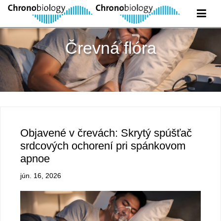
Črevná flóra
Objavené v črevách: Skrytý spúšťač
srdcových ochorení pri spánkovom
apnoe
jún. 16, 2026