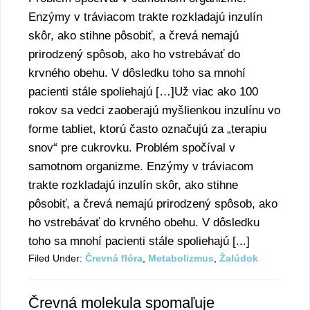
Enzýmy v tráviacom trakte rozkladajú inzulín
skôr, ako stihne pôsobiť, a črevá nemajú
prirodzený spôsob, ako ho vstrebávať do
krvného obehu. V dôsledku toho sa mnohí
pacienti stále spoliehajú […]Už viac ako 100
rokov sa vedci zaoberajú myšlienkou inzulínu vo
forme tabliet, ktorú často označujú za „terapiu
snov“ pre cukrovku. Problém spočíval v
samotnom organizme. Enzýmy v tráviacom
trakte rozkladajú inzulín skôr, ako stihne
pôsobiť, a črevá nemajú prirodzený spôsob, ako
ho vstrebávať do krvného obehu. V dôsledku
toho sa mnohí pacienti stále spoliehajú [...]
Filed Under:
Črevná flóra
,
Metabolizmus
,
Žalúdok
Črevná molekula spomaľuje