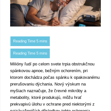
Milióny ľudí po celom svete trpia obstrukčnou
spánkovou apnoe, bežným ochorením, pri
ktorom dochádza počas spánku k opakovanému
prerušovaniu dýchania. Nový výskum na
myšiach naznačuje, že črevné mikróby a
metabolity, ktoré produkujú, môžu hrať
prekvapivú úlohu v ochrane pred niektorými z
najzávažnejších dôsledkov tohto ochorenia,