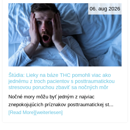
06. aug 2026
Štúdia: Lieky na báze THC pomohli viac ako
jednému z troch pacientov s posttraumatickou
stresovou poruchou zbaviť sa nočných môr
Nočné mory môžu byť jedným z najviac
znepokojujúcich príznakov posttraumatickej st...
[Read More]
[weiterlesen]