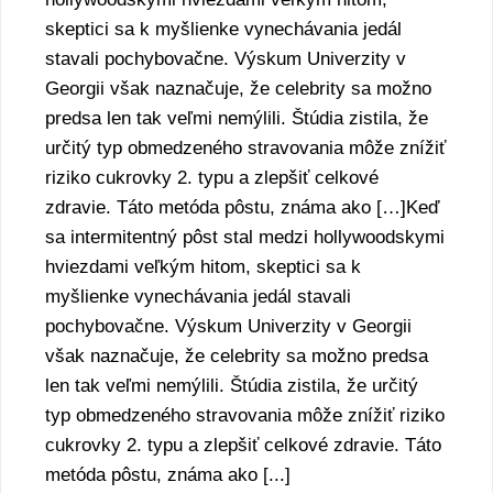
skeptici sa k myšlienke vynechávania jedál
stavali pochybovačne. Výskum Univerzity v
Georgii však naznačuje, že celebrity sa možno
predsa len tak veľmi nemýlili. Štúdia zistila, že
určitý typ obmedzeného stravovania môže znížiť
riziko cukrovky 2. typu a zlepšiť celkové
zdravie. Táto metóda pôstu, známa ako […]Keď
sa intermitentný pôst stal medzi hollywoodskymi
hviezdami veľkým hitom, skeptici sa k
myšlienke vynechávania jedál stavali
pochybovačne. Výskum Univerzity v Georgii
však naznačuje, že celebrity sa možno predsa
len tak veľmi nemýlili. Štúdia zistila, že určitý
typ obmedzeného stravovania môže znížiť riziko
cukrovky 2. typu a zlepšiť celkové zdravie. Táto
metóda pôstu, známa ako [...]