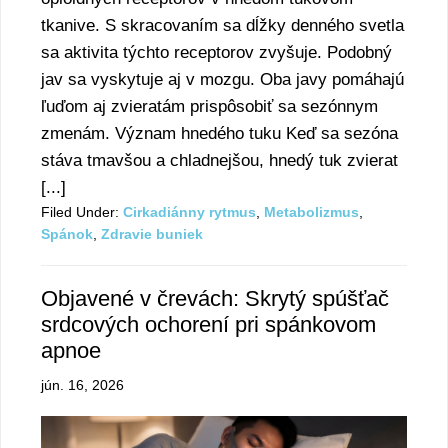
tkanive. S skracovaním sa dĺžky denného svetla
sa aktivita týchto receptorov zvyšuje. Podobný
jav sa vyskytuje aj v mozgu. Oba javy pomáhajú
ľuďom aj zvieratám prispôsobiť sa sezónnym
zmenám. Význam hnedého tuku Keď sa sezóna
stáva tmavšou a chladnejšou, hnedý tuk zvierat
[...]
Filed Under:
Cirkadiánny rytmus
,
Metabolizmus
,
Spánok
,
Zdravie buniek
Objavené v črevách: Skrytý spúšťač
srdcových ochorení pri spánkovom
apnoe
jún. 16, 2026