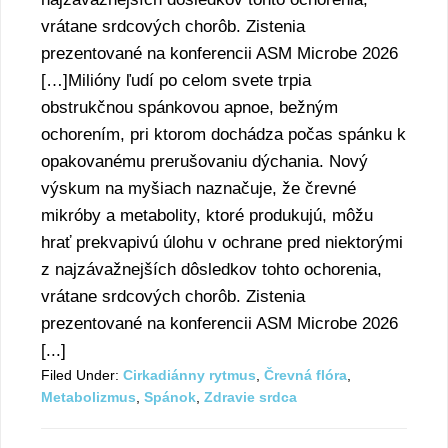
vrátane srdcových chorôb. Zistenia
prezentované na konferencii ASM Microbe 2026
[…]Milióny ľudí po celom svete trpia
obstrukčnou spánkovou apnoe, bežným
ochorením, pri ktorom dochádza počas spánku k
opakovanému prerušovaniu dýchania. Nový
výskum na myšiach naznačuje, že črevné
mikróby a metabolity, ktoré produkujú, môžu
hrať prekvapivú úlohu v ochrane pred niektorými
z najzávažnejších dôsledkov tohto ochorenia,
vrátane srdcových chorôb. Zistenia
prezentované na konferencii ASM Microbe 2026
[...]
Filed Under:
Cirkadiánny rytmus
,
Črevná flóra
,
Metabolizmus
,
Spánok
,
Zdravie srdca