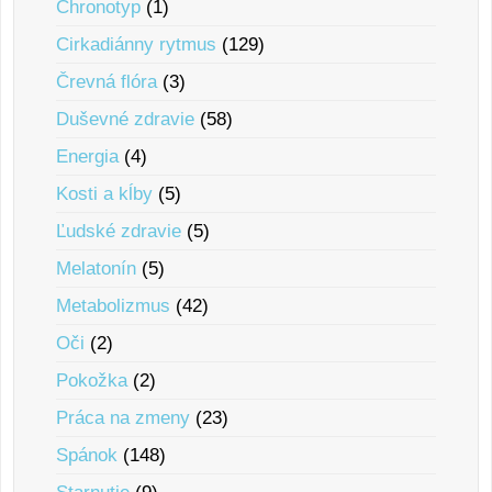
Chronotyp
(1)
Cirkadiánny rytmus
(129)
Črevná flóra
(3)
Duševné zdravie
(58)
Energia
(4)
Kosti a kĺby
(5)
Ľudské zdravie
(5)
Melatonín
(5)
Metabolizmus
(42)
Oči
(2)
Pokožka
(2)
Práca na zmeny
(23)
Spánok
(148)