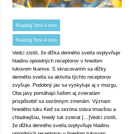
Vedci zistili, že dĺžka denného svetla ovplyvňuje
hladinu opioidných receptorov v hnedom
tukovom tkanive. S skracovaním sa dĺžky
denného svetla sa aktivita týchto receptorov
zvyšuje. Podobný jav sa vyskytuje aj v mozgu.
Oba javy pomáhajú ľuďom aj zvieratám
prispôsobiť sa sezónnym zmenám. Význam
hnedého tuku Keď sa sezóna stáva tmavšou a
chladnejšou, hnedý tuk zvierat […]Vedci zistili,
že dĺžka denného svetla ovplyvňuje hladinu
opioidných receptorov v hnedom tukovom