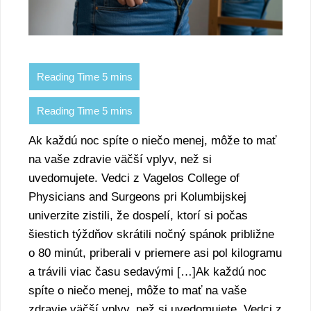
Ak každú noc spíte o niečo menej, môže to mať
na vaše zdravie väčší vplyv, než si
uvedomujete. Vedci z Vagelos College of
Physicians and Surgeons pri Kolumbijskej
univerzite zistili, že dospelí, ktorí si počas
šiestich týždňov skrátili nočný spánok približne
o 80 minút, priberali v priemere asi pol kilogramu
a trávili viac času sedavými […]Ak každú noc
spíte o niečo menej, môže to mať na vaše
zdravie väčší vplyv, než si uvedomujete. Vedci z