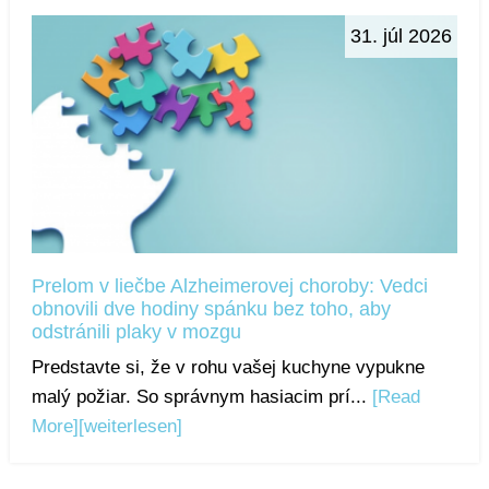
31. júl 2026
Prelom v liečbe Alzheimerovej choroby: Vedci
obnovili dve hodiny spánku bez toho, aby
odstránili plaky v mozgu
Predstavte si, že v rohu vašej kuchyne vypukne
malý požiar. So správnym hasiacim prí...
[Read
More]
[weiterlesen]