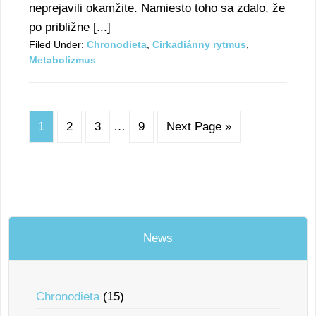
neprejavili okamžite. Namiesto toho sa zdalo, že
po približne [...]
Filed Under:
Chronodieta
,
Cirkadiánny rytmus
,
Metabolizmus
1
2
3
…
9
Next Page »
News
Chronodieta
(15)