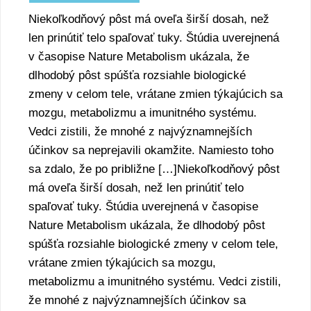
Niekoľkodňový pôst má oveľa širší dosah, než
len prinútiť telo spaľovať tuky. Štúdia uverejnená
v časopise Nature Metabolism ukázala, že
dlhodobý pôst spúšťa rozsiahle biologické
zmeny v celom tele, vrátane zmien týkajúcich sa
mozgu, metabolizmu a imunitného systému.
Vedci zistili, že mnohé z najvýznamnejších
účinkov sa neprejavili okamžite. Namiesto toho
sa zdalo, že po približne […]Niekoľkodňový pôst
má oveľa širší dosah, než len prinútiť telo
spaľovať tuky. Štúdia uverejnená v časopise
Nature Metabolism ukázala, že dlhodobý pôst
spúšťa rozsiahle biologické zmeny v celom tele,
vrátane zmien týkajúcich sa mozgu,
metabolizmu a imunitného systému. Vedci zistili,
že mnohé z najvýznamnejších účinkov sa