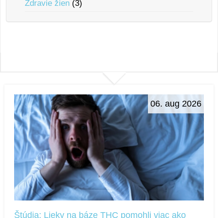
Zdravie žien
(3)
06. aug 2026
Štúdia: Lieky na báze THC pomohli viac ako