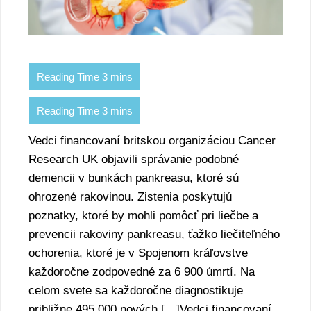
Vedci financovaní britskou organizáciou Cancer
Research UK objavili správanie podobné
demencii v bunkách pankreasu, ktoré sú
ohrozené rakovinou. Zistenia poskytujú
poznatky, ktoré by mohli pomôcť pri liečbe a
prevencii rakoviny pankreasu, ťažko liečiteľného
ochorenia, ktoré je v Spojenom kráľovstve
každoročne zodpovedné za 6 900 úmrtí. Na
celom svete sa každoročne diagnostikuje
približne 495 000 nových […]Vedci financovaní