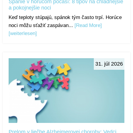
Spanie v horúcom počasí: 8 tipov na chladnejšie
a pokojnejšie noci
Keď teploty stúpajú, spánok tým často trpí. Horúce
noci môžu sťažiť zaspávan...
[Read More]
[weiterlesen]
31. júl 2026
Prelom v liečbe Alzheimerovej choroby: Vedci