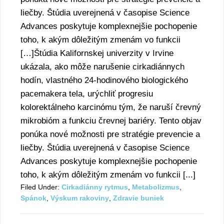
liečby. Štúdia uverejnená v časopise Science
Advances poskytuje komplexnejšie pochopenie
toho, k akým dôležitým zmenám vo funkcii
[…]Štúdia Kalifornskej univerzity v Irvine
ukázala, ako môže narušenie cirkadiánnych
hodín, vlastného 24-hodinového biologického
pacemakera tela, urýchliť progresiu
kolorektálneho karcinómu tým, že naruší črevný
mikrobióm a funkciu črevnej bariéry. Tento objav
ponúka nové možnosti pre stratégie prevencie a
liečby. Štúdia uverejnená v časopise Science
Advances poskytuje komplexnejšie pochopenie
toho, k akým dôležitým zmenám vo funkcii [...]
Filed Under:
Cirkadiánny rytmus
,
Metabolizmus
,
Spánok
,
Výskum rakoviny
,
Zdravie buniek