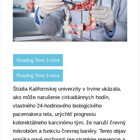
Štúdia Kalifornskej univerzity v Irvine ukázala,
ako môže narušenie cirkadiánnych hodín,
vlastného 24-hodinového biologického
pacemakera tela, urýchliť progresiu
kolorektálneho karcinómu tým, že naruší črevný
mikrobióm a funkciu črevnej bariéry. Tento objav
ponúka nové možnosti pre stratégie prevencie a