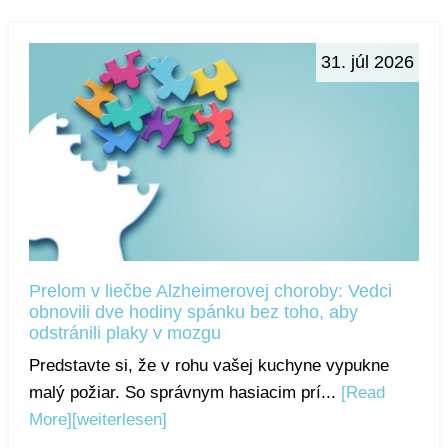
31. júl 2026
Prelom v liečbe Alzheimerovej choroby: Vedci
obnovili dve hodiny spánku bez toho, aby
odstránili plaky v mozgu
Predstavte si, že v rohu vašej kuchyne vypukne
malý požiar. So správnym hasiacim prí...
[Read
More]
[weiterlesen]