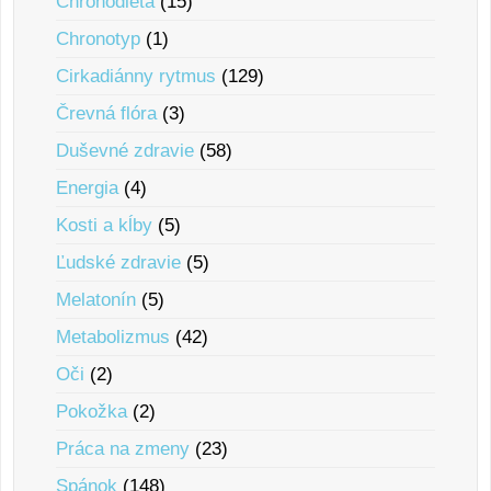
Chronodieta
(15)
Chronotyp
(1)
Cirkadiánny rytmus
(129)
Črevná flóra
(3)
Duševné zdravie
(58)
Energia
(4)
Kosti a kĺby
(5)
Ľudské zdravie
(5)
Melatonín
(5)
Metabolizmus
(42)
Oči
(2)
Pokožka
(2)
Práca na zmeny
(23)
Spánok
(148)