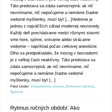
Táto predstava sa zdala samozrejmá: ak nič
nevnímame, nič nepočujeme a nemáme žiadne
vedomé myšlienky, musí byť […]Vedomie je
jednou z najväčších záhad modernej neurovedy.
Každý deň prechádzame medzi rôznymi stavmi:
sme hore, spíme, snívame alebo strácame
vedomie – napríklad počas celkovej anestézie.
Dlho sa predpokladalo, že mozog v bezvedomí
je z veľkej časti neaktívny. Táto predstava sa
zdala samozrejmá: ak nič nevnímame, nič
nepočujeme a nemáme žiadne vedomé
myšlienky, musí byť [...]
Filed Under:
Cirkadiánny rytmus
,
Duševné zdravie
,
Spánok
Rytmus ročných období: Ako