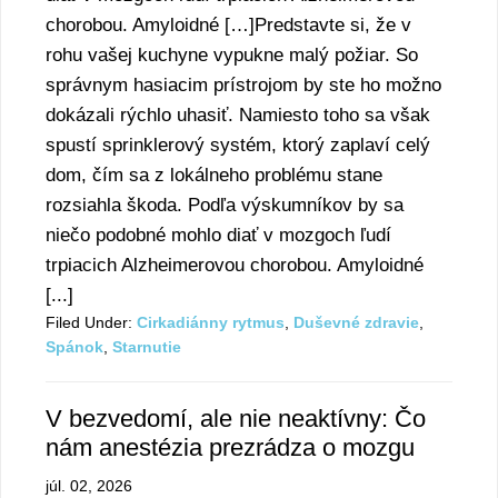
chorobou. Amyloidné […]Predstavte si, že v
rohu vašej kuchyne vypukne malý požiar. So
správnym hasiacim prístrojom by ste ho možno
dokázali rýchlo uhasiť. Namiesto toho sa však
spustí sprinklerový systém, ktorý zaplaví celý
dom, čím sa z lokálneho problému stane
rozsiahla škoda. Podľa výskumníkov by sa
niečo podobné mohlo diať v mozgoch ľudí
trpiacich Alzheimerovou chorobou. Amyloidné
[...]
Filed Under:
Cirkadiánny rytmus
,
Duševné zdravie
,
Spánok
,
Starnutie
V bezvedomí, ale nie neaktívny: Čo
nám anestézia prezrádza o mozgu
júl. 02, 2026