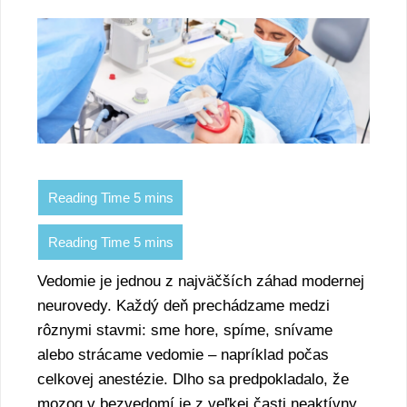
Vedomie je jednou z najväčších záhad modernej
neurovedy. Každý deň prechádzame medzi
rôznymi stavmi: sme hore, spíme, snívame
alebo strácame vedomie – napríklad počas
celkovej anestézie. Dlho sa predpokladalo, že
mozog v bezvedomí je z veľkej časti neaktívny.