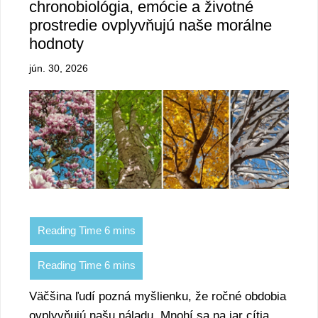
chronobiológia, emócie a životné
prostredie ovplyvňujú naše morálne
hodnoty
jún. 30, 2026
Väčšina ľudí pozná myšlienku, že ročné obdobia
ovplyvňujú našu náladu. Mnohí sa na jar cítia