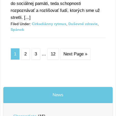
do sociálnej pamäti, teda schopnosti
rozpoznávať a rozlišovať ľudí, ktorých sme už
stretli. [...]
Filed Under:
Cirkadiánny rytmus
,
Duševné zdravie
,
Spánok
1
2
3
…
12
Next Page »
News