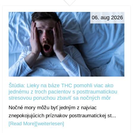
06. aug 2026
Štúdia: Lieky na báze THC pomohli viac ako
jednému z troch pacientov s posttraumatickou
stresovou poruchou zbaviť sa nočných môr
Nočné mory môžu byť jedným z najviac
znepokojujúcich príznakov posttraumatickej st...
[Read More]
[weiterlesen]