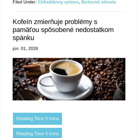
Filed Under:
Cirkadiánny rytmus
,
Duševné zdravie
Kofeín zmierňuje problémy s
pamäťou spôsobené nedostatkom
spánku
jún. 01, 2026