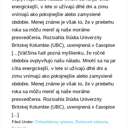
energickejší, v lete si užívajú dlhé dni a zimu
vnímajú ako pokojnejšie alebo zamyslené
obdobie. Menej známe je však to, že v priebehu
roka sa môžu meniť aj naše morálne
presvedčenia. Rozsiahla štúdia Univerzity
Britskej Kolumbie (UBC), uverejnená v časopise
[…]Väčšina ľudí pozná myšlienku, že ročné
obdobia ovplyvňujú našu náladu. Mnohí sa na jar
cítia energickejší, v lete si užívajú dlhé dni a
zimu vnímajú ako pokojnejšie alebo zamyslené
obdobie. Menej známe je však to, že v priebehu
roka sa môžu meniť aj naše morálne
presvedčenia. Rozsiahla štúdia Univerzity
Britskej Kolumbie (UBC), uverejnená v časopise
[...]
Filed Under:
Cirkadiánny rytmus
,
Duševné zdravie
,
Spánok