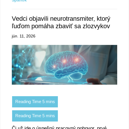
Vedci objavili neurotransmiter, ktorý
ľuďom pomáha zbaviť sa zlozvykov
jún. 11, 2026
Či už ide o úspešný pracovný pohovor, prvé