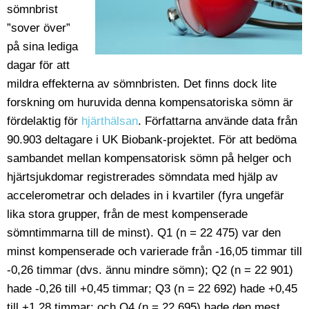
sömnbrist
”sover över”
på sina lediga
dagar för att
mildra effekterna av sömnbristen. Det finns dock lite
forskning om huruvida denna kompensatoriska sömn är
fördelaktig för
hjärthälsan
. Författarna använde data från
90.903 deltagare i UK Biobank-projektet. För att bedöma
sambandet mellan kompensatorisk sömn på helger och
hjärtsjukdomar registrerades sömndata med hjälp av
accelerometrar och delades in i kvartiler (fyra ungefär
lika stora grupper, från de mest kompenserade
sömntimmarna till de minst). Q1 (n = 22 475) var den
minst kompenserade och varierade från -16,05 timmar till
-0,26 timmar (dvs. ännu mindre sömn); Q2 (n = 22 901)
hade -0,26 till +0,45 timmar; Q3 (n = 22 692) hade +0,45
till +1,28 timmar; och Q4 (n = 22 695) hade den mest