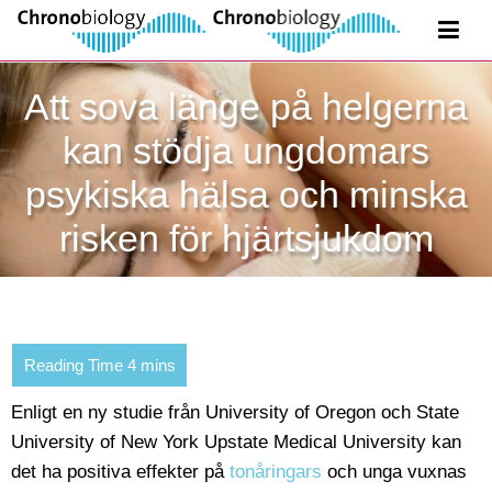
Att sova länge på helgerna
kan stödja ungdomars
psykiska hälsa och minska
risken för hjärtsjukdom
Enligt en ny studie från University of Oregon och State
University of New York Upstate Medical University kan
det ha positiva effekter på
tonåringars
och unga vuxnas