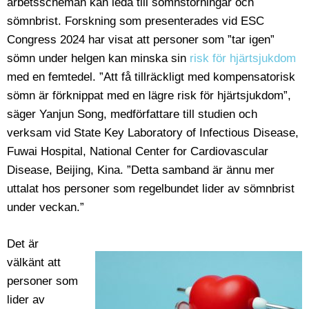
arbetsscheman kan leda till sömnstörningar och
sömnbrist. Forskning som presenterades vid ESC
Congress 2024 har visat att personer som ”tar igen”
sömn under helgen kan minska sin
risk för hjärtsjukdom
med en femtedel. ”Att få tillräckligt med kompensatorisk
sömn är förknippat med en lägre risk för hjärtsjukdom”,
säger Yanjun Song, medförfattare till studien och
verksam vid State Key Laboratory of Infectious Disease,
Fuwai Hospital, National Center for Cardiovascular
Disease, Beijing, Kina. ”Detta samband är ännu mer
uttalat hos personer som regelbundet lider av sömnbrist
under veckan.”
Det är
välkänt att
personer som
lider av