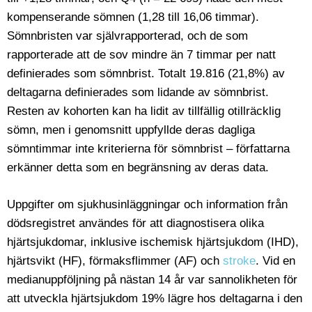
kompenserande sömnen (1,28 till 16,06 timmar).
Sömnbristen var självrapporterad, och de som
rapporterade att de sov mindre än 7 timmar per natt
definierades som sömnbrist. Totalt 19.816 (21,8%) av
deltagarna definierades som lidande av sömnbrist.
Resten av kohorten kan ha lidit av tillfällig otillräcklig
sömn, men i genomsnitt uppfyllde deras dagliga
sömntimmar inte kriterierna för sömnbrist – författarna
erkänner detta som en begränsning av deras data.
Uppgifter om sjukhusinläggningar och information från
dödsregistret användes för att diagnostisera olika
hjärtsjukdomar, inklusive ischemisk hjärtsjukdom (IHD),
hjärtsvikt (HF), förmaksflimmer (AF) och
stroke
. Vid en
medianuppföljning på nästan 14 år var sannolikheten för
att utveckla hjärtsjukdom 19% lägre hos deltagarna i den