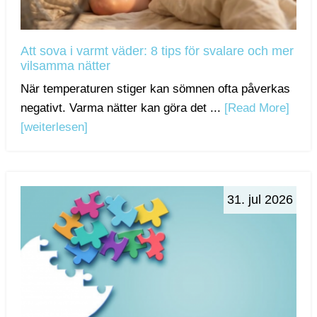
Att sova i varmt väder: 8 tips för svalare och mer
vilsamma nätter
När temperaturen stiger kan sömnen ofta påverkas
negativt. Varma nätter kan göra det ...
[Read More]
[weiterlesen]
31. jul 2026