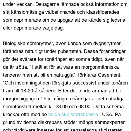
under veckan. Deltagarna lämnade också information om
sitt känslomässiga välbefinnande och klassificerades
som deprimerade om de uppgav att de kände sig ledsna
eller deprimerade varje dag.
Biologiska sömnrytmer, även kända som dygnsrytmer,
förändras naturligt under puberteten. Dessa förändringar
gör det svårare för tonåringar att somna tidigt, även när
de är trötta. ”I stället för att vara en morgonmänniska
tenderar man att bli en nattuggla”, förklarar Casement.
”Och insomningstiden förskjuts successivt under tonåren
fram till 18-20-årsåldern. Efter det tenderar man att bli
morgonpigg igen.” För många tonåringar är det naturliga
sömnfönstret mellan kl. 23.00 och 08.00. Detta schema
krockar ofta med de
tidiga skolstartstiderna
i USA. På
grund av denna diskrepans stöder många sömnexperter
och vårdgivare insatser för att senarelägga skolstarten