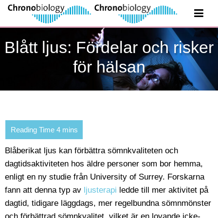
Blått ljus: Fördelar och risker
för hälsan
Blåberikat ljus kan förbättra sömnkvaliteten och
dagtidsaktiviteten hos äldre personer som bor hemma,
enligt en ny studie från University of Surrey. Forskarna
fann att denna typ av
ljusterapi
ledde till mer aktivitet på
dagtid, tidigare läggdags, mer regelbundna sömnmönster
och förbättrad sömnkvalitet, vilket är en lovande icke-