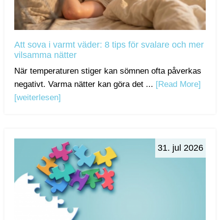
Att sova i varmt väder: 8 tips för svalare och mer
vilsamma nätter
När temperaturen stiger kan sömnen ofta påverkas
negativt. Varma nätter kan göra det ...
[Read More]
[weiterlesen]
31. jul 2026