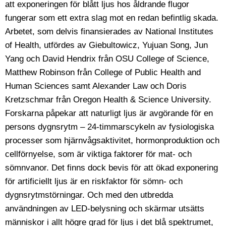
att exponeringen för blått ljus hos åldrande flugor
fungerar som ett extra slag mot en redan befintlig skada.
Arbetet, som delvis finansierades av National Institutes
of Health, utfördes av Giebultowicz, Yujuan Song, Jun
Yang och David Hendrix från OSU College of Science,
Matthew Robinson från College of Public Health and
Human Sciences samt Alexander Law och Doris
Kretzschmar från Oregon Health & Science University.
Forskarna påpekar att naturligt ljus är avgörande för en
persons dygnsrytm – 24-timmarscykeln av fysiologiska
processer som hjärnvågsaktivitet, hormonproduktion och
cellförnyelse, som är viktiga faktorer för mat- och
sömnvanor. Det finns dock bevis för att ökad exponering
för artificiellt ljus är en riskfaktor för sömn- och
dygnsrytmstörningar. Och med den utbredda
användningen av LED-belysning och skärmar utsätts
människor i allt högre grad för ljus i det blå spektrumet,