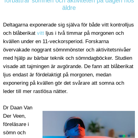
förbättrar sömnen och aktiviteten på dagen hos
äldre
Deltagarna exponerade sig själva för både vitt kontrolljus
och blåberikat
vitt
ljus i två timmar på morgonen och
kvällen under en 11-veckorsperiod. Forskarna
övervakade noggrant sömnmönster och aktivitetsnivåer
med hjälp av bärbar teknik och sömndagböcker. Studien
visade att tajmingen är avgörande. De fann att blåberikat
ljus endast är fördelaktigt på morgonen, medan
exponering på kvällen gör det svårare att somna och
leder till mer rastlösa nätter.
Dr Daan Van
Der Veen,
föreläsare i
sömn och