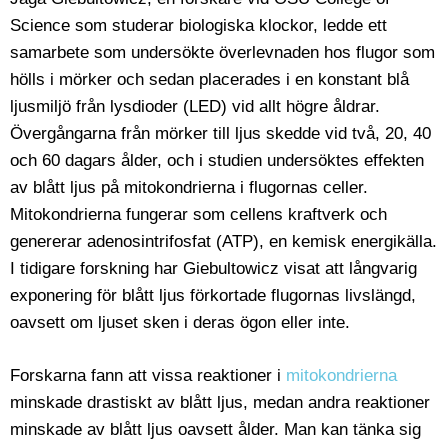
Science som studerar biologiska klockor, ledde ett
samarbete som undersökte överlevnaden hos flugor som
hölls i mörker och sedan placerades i en konstant blå
ljusmiljö från lysdioder (LED) vid allt högre åldrar.
Övergångarna från mörker till ljus skedde vid två, 20, 40
och 60 dagars ålder, och i studien undersöktes effekten
av blått ljus på mitokondrierna i flugornas celler.
Mitokondrierna fungerar som cellens kraftverk och
genererar adenosintrifosfat (ATP), en kemisk energikälla.
I tidigare forskning har Giebultowicz visat att långvarig
exponering för blått ljus förkortade flugornas livslängd,
oavsett om ljuset sken i deras ögon eller inte.
Forskarna fann att vissa reaktioner i
mitokondrierna
minskade drastiskt av blått ljus, medan andra reaktioner
minskade av blått ljus oavsett ålder. Man kan tänka sig