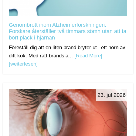
Genombrott inom Alzheimerforskningen:
Forskare återställer två timmars sömn utan att ta
bort plack i hjärnan
Föreställ dig att en liten brand bryter ut i ett hörn av
ditt kök. Med rätt brandslä...
[Read More]
[weiterlesen]
23. jul 2026