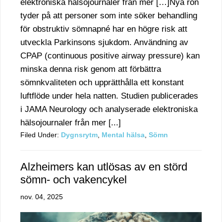
elektroniska hälsojournaler från mer […]Nya rön
tyder på att personer som inte söker behandling
för obstruktiv sömnapné har en högre risk att
utveckla Parkinsons sjukdom. Användning av
CPAP (continuous positive airway pressure) kan
minska denna risk genom att förbättra
sömnkvaliteten och upprätthålla ett konstant
luftflöde under hela natten. Studien publicerades
i JAMA Neurology och analyserade elektroniska
hälsojournaler från mer [...]
Filed Under:
Dygnsrytm
,
Mental hälsa
,
Sömn
Alzheimers kan utlösas av en störd
sömn- och vakencykel
nov. 04, 2025