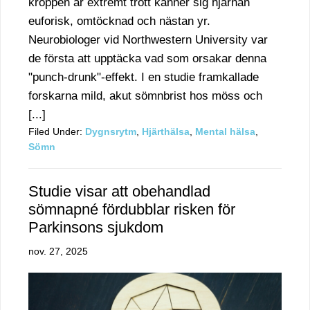
kroppen är extremt trött känner sig hjärnan
euforisk, omtöcknad och nästan yr.
Neurobiologer vid Northwestern University var
de första att upptäcka vad som orsakar denna
"punch-drunk"-effekt. I en studie framkallade
forskarna mild, akut sömnbrist hos möss och
[...]
Filed Under:
Dygnsrytm
,
Hjärthälsa
,
Mental hälsa
,
Sömn
Studie visar att obehandlad
sömnapné fördubblar risken för
Parkinsons sjukdom
nov. 27, 2025