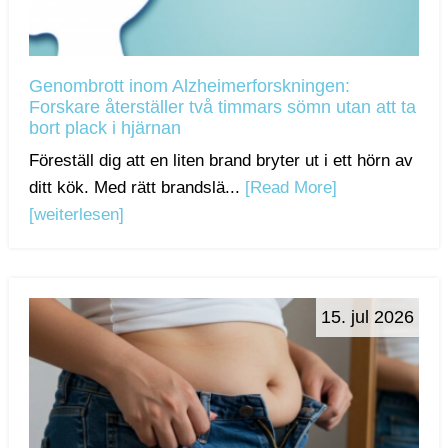
Genombrott inom Alzheimerforskningen:
Forskare återställer två timmars sömn utan att ta
bort plack i hjärnan
Föreställ dig att en liten brand bryter ut i ett hörn av
ditt kök. Med rätt brandslä...
[Read More]
[weiterlesen]
15. jul 2026