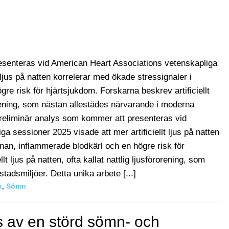
esenteras vid American Heart Associations vetenskapliga
 ljus på natten korrelerar med ökade stressignaler i
re risk för hjärtsjukdom. Forskarna beskrev artificiellt
örorening, som nästan allestädes närvarande i moderna
preliminär analys som kommer att presenteras vid
 sessioner 2025 visade att mer artificiellt ljus på natten
rnan, inflammerade blodkärl och en högre risk för
t ljus på natten, ofta kallat nattlig ljusförorening, som
adsmiljöer. Detta unika arbete [...]
n
,
Sömn
s av en störd sömn- och