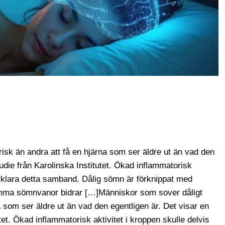
risk än andra att få en hjärna som ser äldre ut än vad den
udie från Karolinska Institutet. Ökad inflammatorisk
förklara detta samband. Dålig sömn är förknippat med
mma sömnvanor bidrar […]Människor som sover dåligt
na som ser äldre ut än vad den egentligen är. Det visar en
tet. Ökad inflammatorisk aktivitet i kroppen skulle delvis