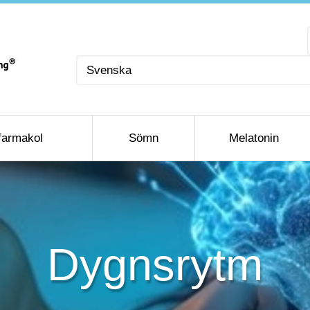
Välj
ett
språk
farmakol
Sömn
Melatonin
Dygnsrytm