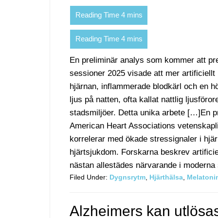
En preliminär analys som kommer att pr
sessioner 2025 visade att mer artificiellt
hjärnan, inflammerade blodkärl och en hög
ljus på natten, ofta kallat nattlig ljusf
stadsmiljöer. Detta unika arbete […]En 
American Heart Associations vetenskapliga
korrelerar med ökade stressignaler i hjä
hjärtsjukdom. Forskarna beskrev artificiell
nästan allestädes närvarande i moderna st
Filed Under:
Dygnsrytm
,
Hjärthälsa
,
Melatoni
Alzheimers kan utlösa