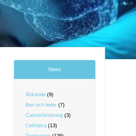
News
Åldrande
(9)
Ben och leder
(7)
Cancerforskning
(3)
Cellhälsa
(13)
Dygnsrytm
(126)