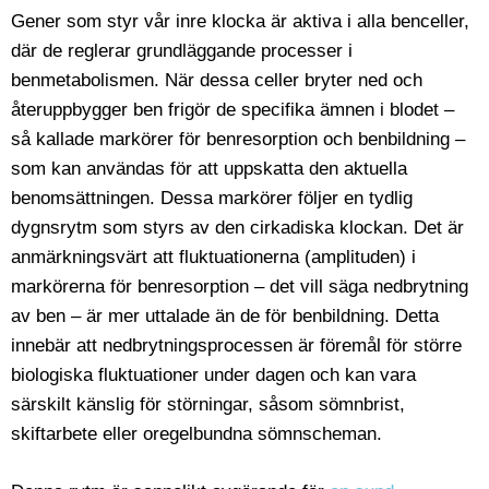
Gener som styr vår inre klocka är aktiva i alla benceller,
där de reglerar grundläggande processer i
benmetabolismen. När dessa celler bryter ned och
återuppbygger ben frigör de specifika ämnen i blodet –
så kallade markörer för benresorption och benbildning –
som kan användas för att uppskatta den aktuella
benomsättningen. Dessa markörer följer en tydlig
dygnsrytm som styrs av den cirkadiska klockan. Det är
anmärkningsvärt att fluktuationerna (amplituden) i
markörerna för benresorption – det vill säga nedbrytning
av ben – är mer uttalade än de för benbildning. Detta
innebär att nedbrytningsprocessen är föremål för större
biologiska fluktuationer under dagen och kan vara
särskilt känslig för störningar, såsom sömnbrist,
skiftarbete eller oregelbundna sömnscheman.