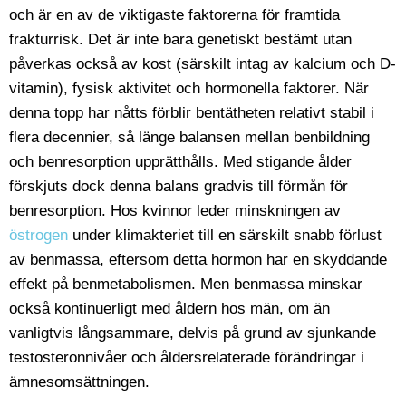
och är en av de viktigaste faktorerna för framtida
frakturrisk. Det är inte bara genetiskt bestämt utan
påverkas också av kost (särskilt intag av kalcium och D-
vitamin), fysisk aktivitet och hormonella faktorer. När
denna topp har nåtts förblir bentätheten relativt stabil i
flera decennier, så länge balansen mellan benbildning
och benresorption upprätthålls. Med stigande ålder
förskjuts dock denna balans gradvis till förmån för
benresorption. Hos kvinnor leder minskningen av
östrogen
under klimakteriet till en särskilt snabb förlust
av benmassa, eftersom detta hormon har en skyddande
effekt på benmetabolismen. Men benmassa minskar
också kontinuerligt med åldern hos män, om än
vanligtvis långsammare, delvis på grund av sjunkande
testosteronnivåer och åldersrelaterade förändringar i
ämnesomsättningen.