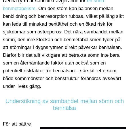
Denna rytm är sannolikt avgörande för
en sund
benmetabolism
. Om den störs kan balansen mellan
benbildning och benresorption rubbas, vilket på lång sikt
kan leda till minskad bentäthet och en ökad risk för
sjukdomar som osteoporos. Det nära sambandet mellan
sömn, den inre klockan och benmetabolismen tyder på
att störningar i dygnsrytmen direkt påverkar benhälsan.
Därför blir det allt viktigare att betrakta sömn inte bara
som en återhämtande faktor utan också som en
potentiell riskfaktor för benhälsan – särskilt eftersom
både sömnmönster och benstruktur förändras avsevärt
under livets gång.
Undersökning av sambandet mellan sömn och
benhälsa
För att bättre