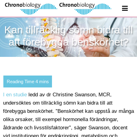
Kan tillräcklig sömn bidra till
att förebygga benskörhet?
I en studie
ledd av dr Christine Swanson, MCR,
undersöktes om tillräcklig sömn kan bidra till att
förebygga benskörhet. ”Benskörhet kan uppstå av många
olika orsaker, till exempel hormonella förändringar,
åldrande och livsstilsfaktorer”, säger Swanson, docent
vid institutionen för endokrinologi, metabolism och