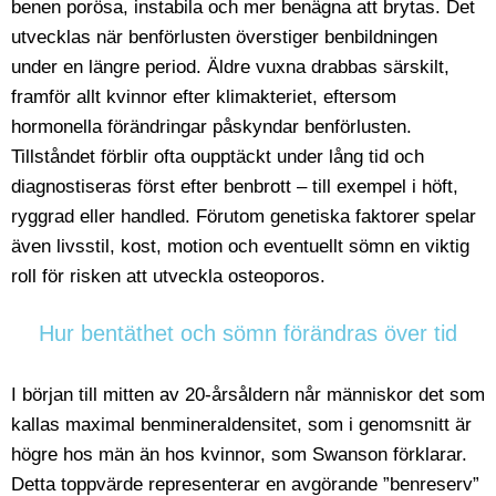
benen porösa, instabila och mer benägna att brytas. Det
utvecklas när benförlusten överstiger benbildningen
under en längre period. Äldre vuxna drabbas särskilt,
framför allt kvinnor efter klimakteriet, eftersom
hormonella förändringar påskyndar benförlusten.
Tillståndet förblir ofta oupptäckt under lång tid och
diagnostiseras först efter benbrott – till exempel i höft,
ryggrad eller handled. Förutom genetiska faktorer spelar
även livsstil, kost, motion och eventuellt sömn en viktig
roll för risken att utveckla osteoporos.
Hur bentäthet och sömn förändras över tid
I början till mitten av 20-årsåldern når människor det som
kallas maximal benmineraldensitet, som i genomsnitt är
högre hos män än hos kvinnor, som Swanson förklarar.
Detta toppvärde representerar en avgörande ”benreserv”