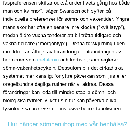
faspreferensen skiftar också under livets gång hos både
män och kvinnor”, säger Swanson och syftar på
individuella preferenser för sömn- och vakentider. Yngre
människor har ofta en senare inre klocka (”kvällstyp”),
medan äldre vuxna tenderar att bli trötta tidigare och
vakna tidigare (”morgontyp”). Denna förskjutning i den
inre klockan åtföljs av förändringar i utsöndringen av
hormoner som
melatonin
och kortisol, som reglerar
sömn-vakenhetscykeln. Dessutom blir det cirkadiska
systemet mer känsligt för yttre påverkan som ljus eller
oregelbundna dagliga rutiner när vi åldras. Dessa
förändringar kan leda till mindre stabila sömn- och
biologiska rytmer, vilket i sin tur kan påverka olika
fysiologiska processer – inklusive benmetabolismen.
Hur hänger sömnen ihop med vår benhälsa?