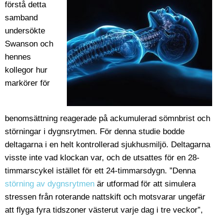
förstå detta
samband
undersökte
Swanson och
hennes
kollegor hur
markörer för
benomsättning reagerade på ackumulerad sömnbrist och
störningar i dygnsrytmen. För denna studie bodde
deltagarna i en helt kontrollerad sjukhusmiljö. Deltagarna
visste inte vad klockan var, och de utsattes för en 28-
timmarscykel istället för ett 24-timmarsdygn. ”Denna
störning av dygnsrytmen
är utformad för att simulera
stressen från roterande nattskift och motsvarar ungefär
att flyga fyra tidszoner västerut varje dag i tre veckor”,