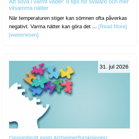
Att sova i varmt väder: 8 tips för svalare och mer
vilsamma nätter
När temperaturen stiger kan sömnen ofta påverkas
negativt. Varma nätter kan göra det ...
[Read More]
[weiterlesen]
31. jul 2026
Genombrott inom Alzheimerforskningen: