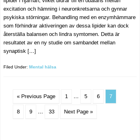
lipider i hjärnan, vilket bidrar till en obalans mellan
excitation och hämning i neuronkretsarna och gynnar
psykiska störningar. Behandling med en enzymhämmare
som förhindrar aktiveringen av dessa lipider kan dock
återställa balansen och lindra symtomen. Detta är
resultatet av en ny studie om sambandet mellan
synaptisk […]
Filed Under:
Mental hälsa
« Previous Page
1
…
5
6
7
8
9
…
33
Next Page »