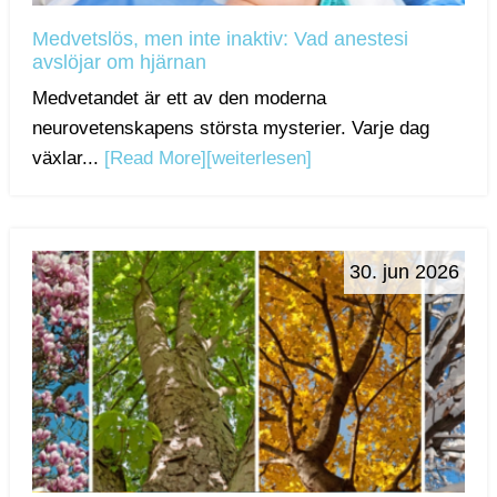
Medvetslös, men inte inaktiv: Vad anestesi
avslöjar om hjärnan
Medvetandet är ett av den moderna
neurovetenskapens största mysterier. Varje dag
växlar...
[Read More]
[weiterlesen]
30. jun 2026