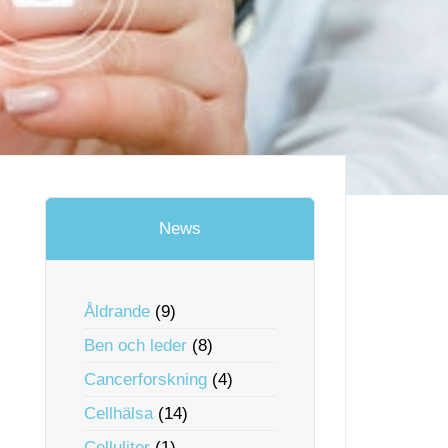
News
Åldrande
(9)
Ben och leder
(8)
Cancerforskning
(4)
Cellhälsa
(14)
Celluliter
(1)