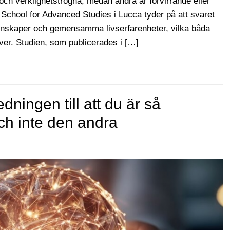
ch verklighetstrogna, medan andra är förvirrande eller
School for Advanced Studies i Lucca tyder på att svaret
genskaper och gemensamma livserfarenheter, vilka båda
ver. Studien, som publicerades i […]
ningen till att du är så
ch inte den andra