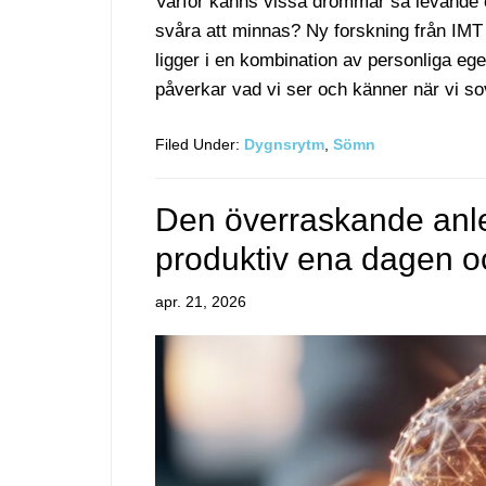
Varför känns vissa drömmar så levande o
svåra att minnas? Ny forskning från IMT 
ligger i en kombination av personliga e
påverkar vad vi ser och känner när vi so
Filed Under:
Dygnsrytm
,
Sömn
Den överraskande anled
produktiv ena dagen o
apr. 21, 2026