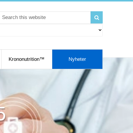
Krononutrition™
Nyheter
5