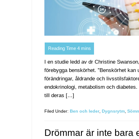
I en studie ledd av dr Christine Swanson,
förebygga benskörhet. ”Benskörhet kan u
förändringar, åldrande och livsstilsfaktor
endokrinologi, metabolism och diabetes. ”
till deras […]
Filed Under:
Ben och leder
,
Dygnsrytm
,
Söm
Drömmar är inte bara 