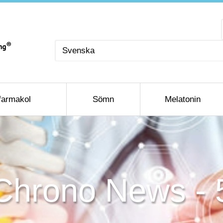
Välj
ett
språk
farmakol
Sömn
Melatonin
Chrono News - 