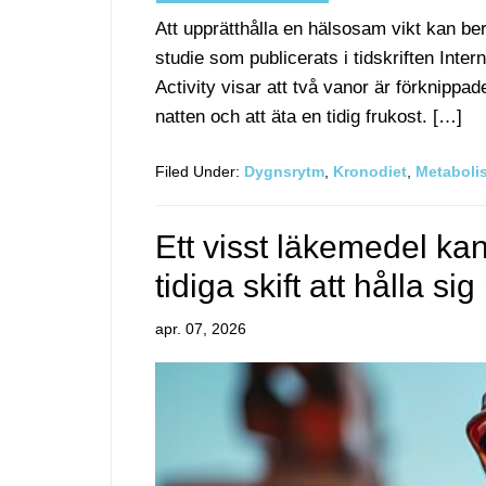
Att upprätthålla en hälsosam vikt kan be
studie som publicerats i tidskriften Inter
Activity visar att två vanor är förknippad
natten och att äta en tidig frukost. […]
Filed Under:
Dygnsrytm
,
Kronodiet
,
Metaboli
Ett visst läkemedel ka
tidiga skift att hålla si
apr. 07, 2026