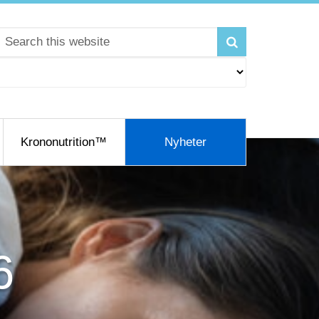
Krononutrition™
Nyheter
6