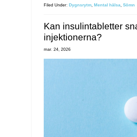
Filed Under:
Dygnsrytm
,
Mental hälsa
,
Sömn
Kan insulintabletter sn
injektionerna?
mar. 24, 2026