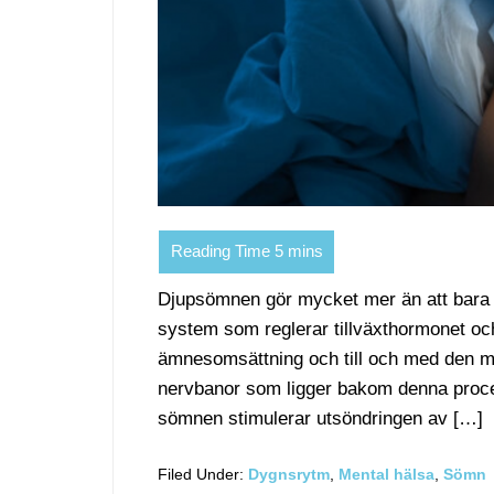
Djupsömnen gör mycket mer än att bara låt
system som reglerar tillväxthormonet o
ämnesomsättning och till och med den me
nervbanor som ligger bakom denna proce
sömnen stimulerar utsöndringen av […]
Filed Under:
Dygnsrytm
,
Mental hälsa
,
Sömn