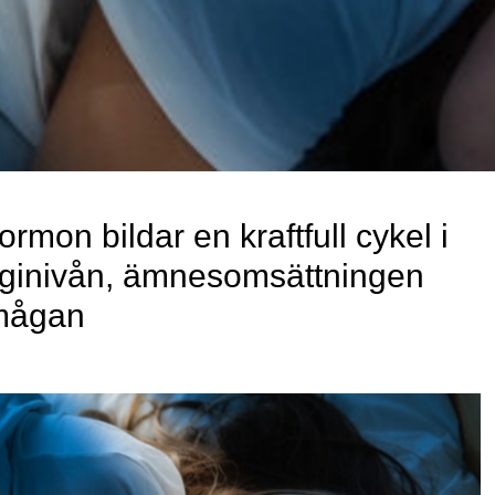
rmon bildar en kraftfull cykel i
rginivån, ämnesomsättningen
rmågan