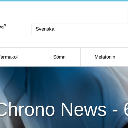
Välj
ett
språk
farmakol
Sömn
Melatonin
Chrono News - 