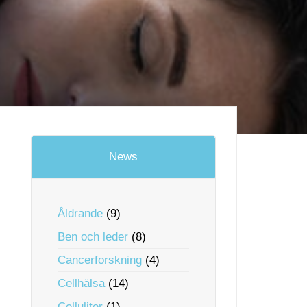
News
Åldrande
(9)
Ben och leder
(8)
Cancerforskning
(4)
Cellhälsa
(14)
Celluliter
(1)