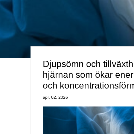
Djupsömn och tillväxtho
hjärnan som ökar ene
och koncentrationsfö
apr. 02, 2026