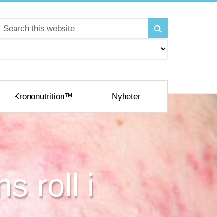
Krononutrition™
Nyheter
 roll i