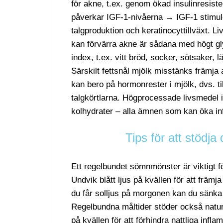
för akne, t.ex. genom ökad insulinresist
påverkar IGF-1-nivåerna → IGF-1 stimul
talgproduktion och keratinocyttillväxt. 
kan förvärra akne är sådana med högt g
index, t.ex. vitt bröd, socker, sötsaker, 
Särskilt fettsnål mjölk misstänks främja
kan bero på hormonrester i mjölk, dvs. ti
talgkörtlarna. Högprocessade livsmedel i
kolhydrater – alla ämnen som kan öka in
Tips för att stödja
Ett regelbundet sömnmönster är viktigt f
Undvik blått ljus på kvällen för att främj
du får solljus på morgonen kan du sänka 
Regelbundna måltider stöder också natur
på kvällen för att förhindra nattliga infl