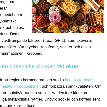
ens, som
erar
Livsmedel som
lykemiskt
läsk och chips.
 akne. Detta
llväxtfrämjande faktorer (t.ex. IGF-1), som aktiverar
nnehåller ofta mycket transfetter, socker och enkla
flammationen i kroppen.
 den cirkadiska klockan vid akne
ör att reglera hormonerna och stödja
hudens förnyelse
.
a
melatoninproduktionen
och förbättra sömnkvaliteten. Om
kortisolnivåerna och stabilisera den inre klockan.
liga metaboliska rytmer. Undvik socker och koffein sent
ammatoriska reaktioner.