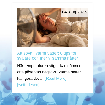
04. aug 2026
Att sova i varmt väder: 8 tips för
svalare och mer vilsamma nätter
När temperaturen stiger kan sömnen
ofta påverkas negativt. Varma nätter
kan göra det ...
[Read More]
[weiterlesen]