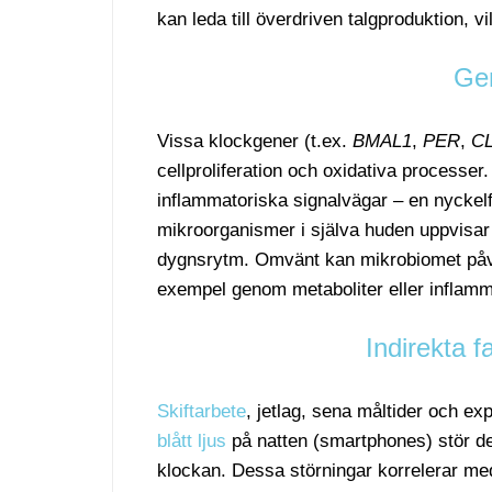
kan leda till överdriven talgproduktion, v
Gen
Vissa klockgener (t.ex.
BMAL1
,
PER
,
C
cellproliferation och oxidativa processer.
inflammatoriska signalvägar – en nyckelf
mikroorganismer i själva huden uppvisar
dygnsrytm. Omvänt kan mikrobiomet påverk
exempel genom metaboliter eller inflamm
Indirekta f
Skiftarbete
, jetlag, sena måltider och ex
blått ljus
på natten (smartphones) stör d
klockan. Dessa störningar korrelerar me