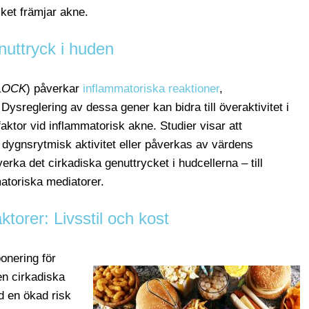
ilket främjar akne.
uttryck i huden
LOCK
) påverkar
inflammatoriska reaktioner
,
 Dysreglering av dessa gener kan bidra till överaktivitet i
aktor vid inflammatorisk akne. Studier visar att
 dygnsrytmisk aktivitet eller påverkas av värdens
a det cirkadiska genuttrycket i hudcellerna – till
atoriska mediatorer.
aktorer: Livsstil och kost
ponering för
en cirkadiska
d en ökad risk