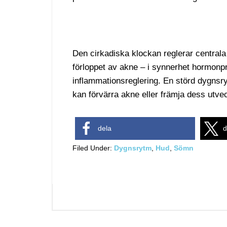
Den cirkadiska klockan reglerar central
förloppet av akne – i synnerhet hormonpr
inflammationsreglering. En störd dygnsryt
kan förvärra akne eller främja dess utvec
dela
d
Filed Under:
Dygnsrytm
,
Hud
,
Sömn