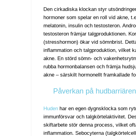
Den cirkadiska klockan styr utsöndringen
hormoner som spelar en roll vid akne, t.
melatonin, insulin och testosteron. And
testosteron främjar talgproduktionen. Kor
(stresshormon) ökar vid sömnbrist. Dett
inflammation och talgproduktion, vilket k
akne. En störd sömn- och vakenhetsryt
rubba hormonbalansen och främja huds
akne – särskilt hormonellt framkallade f
Påverkan på hudbarriären
Huden
har en egen dygnsklocka som rytm
immunförsvar och talgkörtelaktivitet. Des
skiftarbete stör denna process, vilket oft
inflammation. Sebocyterna (talgkörtelcel