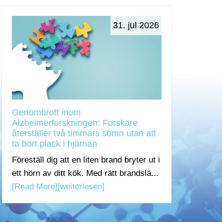
31. jul 2026
Genombrott inom
Alzheimerforskningen: Forskare
återställer två timmars sömn utan att
ta bort plack i hjärnan
Föreställ dig att en liten brand bryter ut i
ett hörn av ditt kök. Med rätt brandslä...
[Read More]
[weiterlesen]