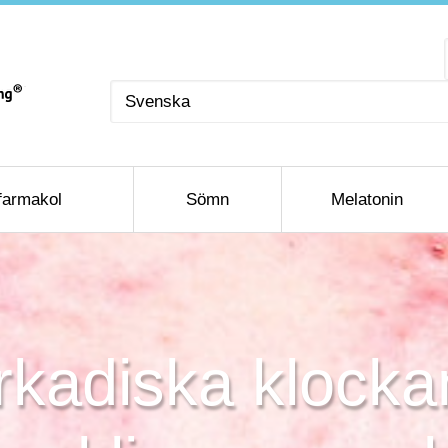
Välj
ett
språk
farmakol
Sömn
Melatonin
rkadiska klockans