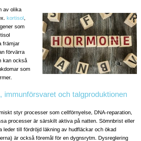
 av olika
ex.
kortisol
,
rogener som
tisol
a främjar
an förvärra
m kan också
jukdomar som
ormer.
, immunförsvaret och talgproduktionen
iskt styr processer som cellförnyelse, DNA-reparation,
sa processer är särskilt aktiva på natten. Sömnbrist eller
a leder till fördröjd läkning av hudfläckar och ökad
lerna) är också föremål för en dygnsrytm. Dysreglering