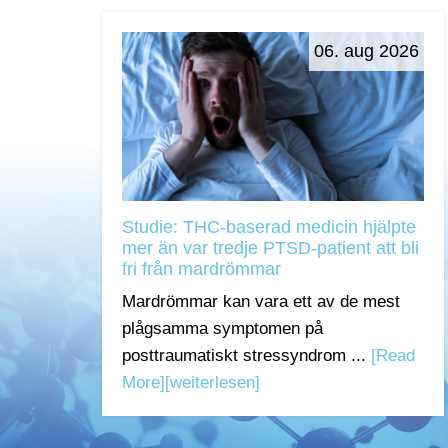
06. aug 2026
Studie: THC-baserad medicin hjälpte
mer än var tredje PTSD-patient att bli
fri från mardrömmar
Mardrömmar kan vara ett av de mest
plågsamma symptomen på
posttraumatiskt stressyndrom ...
[Read
More]
[weiterlesen]