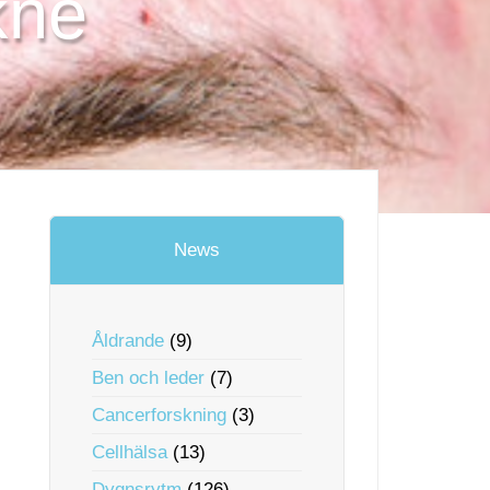
kne
News
Åldrande
(9)
Ben och leder
(7)
Cancerforskning
(3)
Cellhälsa
(13)
Dygnsrytm
(126)