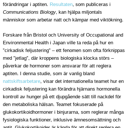
förändringar i aptiten
.
Resultaten
, som publiceras i
Communications Biology
, kan hjälpa miljontals
människor som arbetar natt och kämpar med viktökning.
Forskare från Bristol och University of Occupational and
Environmental Health i Japan ville ta reda på hur en
”cirkadisk feljustering” – ett fenomen som ofta förknippas
med ”jetlag”, där kroppens biologiska klocka störs –
påverkar de hormoner som ansvarar för att reglera
aptiten. I denna studie, som är vanlig bland
nattskiftsarbetare
, visar det internationella teamet hur en
cirkadisk feljustering kan förändra hjärnans hormonella
kontroll av hunger på ett djupgående sätt till nackdel för
den metaboliska hälsan. Teamet fokuserade på
glukokortikoidhormoner i binjurarna, som reglerar många
fysiologiska funktioner, inklusive ämnesomsättning och
aptit. Glukokortikoider är kända för att direkt reglera en