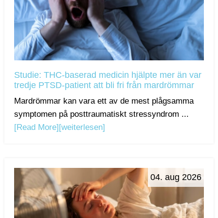
Studie: THC-baserad medicin hjälpte mer än var
tredje PTSD-patient att bli fri från mardrömmar
Mardrömmar kan vara ett av de mest plågsamma
symptomen på posttraumatiskt stressyndrom ...
[Read More]
[weiterlesen]
04. aug 2026