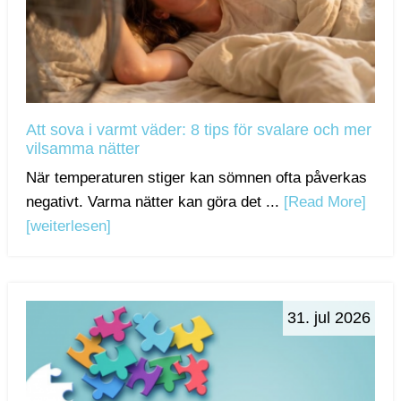
Att sova i varmt väder: 8 tips för svalare och mer
vilsamma nätter
När temperaturen stiger kan sömnen ofta påverkas
negativt. Varma nätter kan göra det ...
[Read More]
[weiterlesen]
31. jul 2026