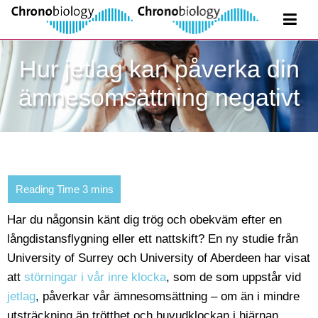
Hur jetlag kan påverka din
ämnesomsättning negativt
Har du någonsin känt dig trög och obekväm efter en
långdistansflygning eller ett nattskift? En ny studie från
University of Surrey och University of Aberdeen har visat
att
störningar i vår inre klocka
, som de som uppstår vid
jetlag
, påverkar vår ämnesomsättning – om än i mindre
utsträckning än trötthet och huvudklockan i hjärnan.