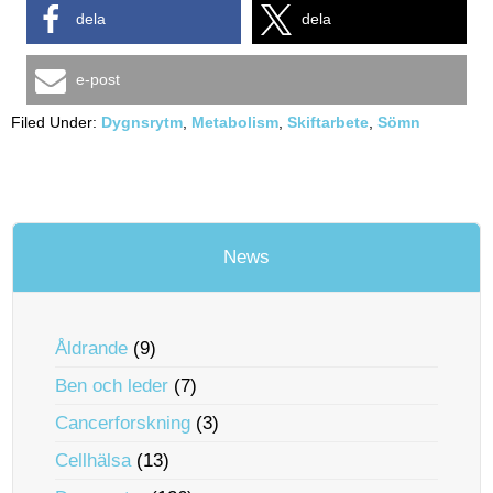
dela
dela
e-post
Filed Under:
Dygnsrytm
,
Metabolism
,
Skiftarbete
,
Sömn
News
Åldrande
(9)
Ben och leder
(7)
Cancerforskning
(3)
Cellhälsa
(13)