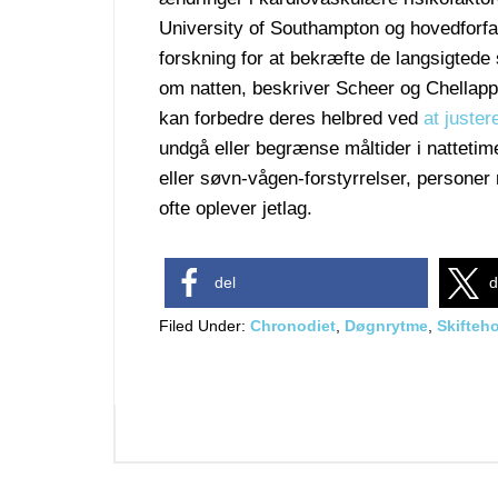
University of Southampton og hovedforfat
forskning for at bekræfte de langsigtede 
om natten, beskriver Scheer og Chellapp
kan forbedre deres helbred ved
at juster
undgå eller begrænse måltider i nattetim
eller søvn-vågen-forstyrrelser, person
ofte oplever jetlag.
del
d
Filed Under:
Chronodiet
,
Døgnrytme
,
Skifteh