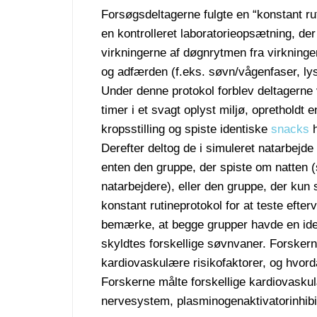
Forsøgsdeltagerne fulgte en “konstant ru
en kontrolleret laboratorieopsætning, der
virkningerne af døgnrytmen fra virkninger
og adfærden (f.eks. søvn/vågenfaser, ly
Under denne protokol forblev deltagerne 
timer i et svagt oplyst miljø, opretholdt 
kropsstilling og spiste identiske
snacks
h
Derefter deltog de i simuleret natarbejde o
enten den gruppe, der spiste om natten (
natarbejdere), eller den gruppe, der kun
konstant rutineprotokol for at teste efter
bemærke, at begge grupper havde en iden
skyldtes forskellige søvnvaner. Forskern
kardiovaskulære risikofaktorer, og hvord
Forskerne målte forskellige kardiovasku
nervesystem, plasminogenaktivatorinhibit