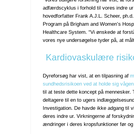
adfærdscyklus i forhold til vores indre u
hovedforfatter Frank A.J.L. Scheer, ph.d
Program på Brigham and Women’s Hospit
Healthcare System. “Vi ønskede at forstå
vores nye undersøgelse tyder på, at mål
Kardiovaskulære risik
Dyreforsøg har vist, at en tilpasning af
m
sundhedsrisikoen ved at holde sig vågen
til at teste dette koncept på mennesker.
deltagere til en to ugers indlæggelsesu
Investigation. De havde ikke adgang til v
deres indre ur. Virkningerne af forskyd
ændringer i deres kropsfunktioner før og 