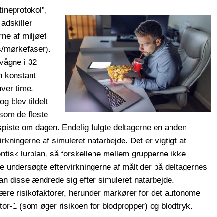
tineprotokol”,
 adskiller
ne af miljøet
s/mørkefaser).
vågne i 32
en konstant
ver time.
g blev tildelt
som de fleste
 spiste om dagen. Endelig fulgte deltagerne en anden
virkningerne af simuleret natarbejde. Det er vigtigt at
tisk lurplan, så forskellene mellem grupperne ikke
e undersøgte eftervirkningerne af måltider på deltagernes
an disse ændrede sig efter simuleret natarbejde.
lære risikofaktorer, herunder markører for det autonome
or-1 (som øger risikoen for blodpropper) og blodtryk.