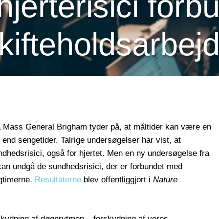
hjerterisici for
kifteholdsarbej
å Mass General Brigham tyder på, at måltider kan være en
end sengetider. Talrige undersøgelser har vist, at
ndhedsrisici, også for hjertet. Men en ny undersøgelse fra
kan undgå de sundhedsrisici, der er forbundet med
agtimerne.
Resultaterne
blev offentliggjort i
Nature
orskydning af døgnrytmen – forskydning af vores