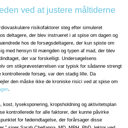
eden ved at justere måltiderne
iovaskulære risikofaktorer steg efter simuleret
s deltagere, der blev instrueret i at spise om dagen og
 uændrede hos de forsøgsdeltagere, der kun spiste om
sig med hensyn til mængden og typen af mad, der blev
dindtaget, der var forskelligt. Undersøgelsens
lv om stikprøvestørrelsen var typisk for sådanne strengt
kontrollerede forsøg, var den stadig lille. Da
ejler den måske ikke de kroniske risici ved at spise om
agen
.
, kost, lyseksponering, kropsholdning og aktivitetsplan
se kontrollerede for alle faktorer, der kunne påvirke
dspunktet for fødeindtagelse, der forårsager disse
rer,” siger Sarah Chellappa, MD, MPH, PhD, lektor ved