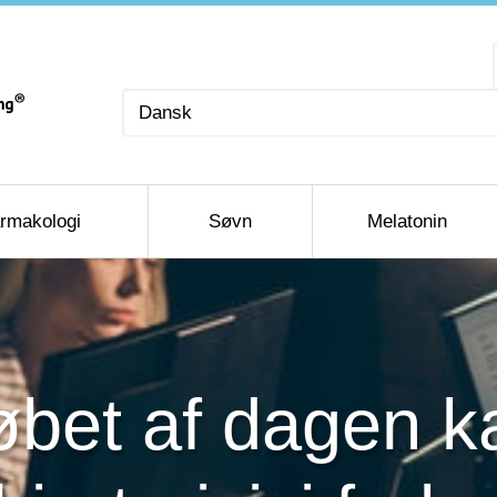
Vælg
sprog
rmakologi
Søvn
Melatonin
løbet af dagen 