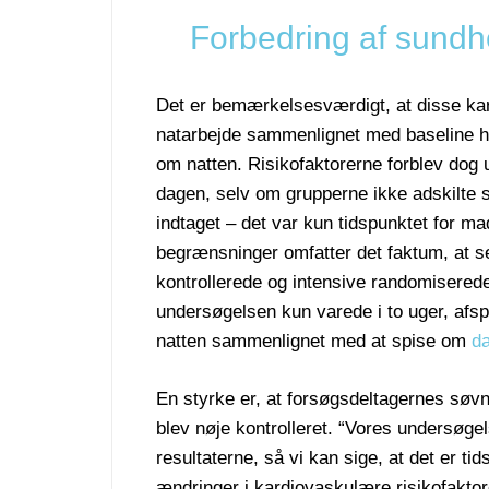
Forbedring af sundh
Det er bemærkelsesværdigt, at disse kard
natarbejde sammenlignet med baseline ho
om natten. Risikofaktorerne forblev dog
dagen, selv om grupperne ikke adskilte 
indtaget – det var kun tidspunktet for ma
begrænsninger omfatter det faktum, at se
kontrollerede og intensive randomiserede 
undersøgelsen kun varede i to uger, afsp
natten sammenlignet med at spise om
d
En styrke er, at forsøgsdeltagernes søvn
blev nøje kontrolleret. “Vores undersøgel
resultaterne, så vi kan sige, at det er ti
ændringer i kardiovaskulære risikofakto