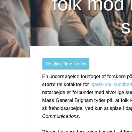
folk mod 
s
En undersøgelse foretaget af forskere p
større risikofaktor for
hjerte-kar-sundhed
natarbejde er forbundet med alvorlige su
Mass General Brigham tyder på, at folk 
skifteholdsarbejde, ved kun at spise i d
Communications
.
“Vores tidligere forskning har vist, at f