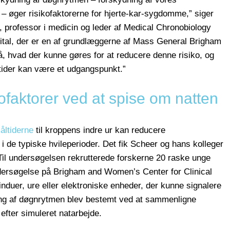
r – øger risikofaktorerne for hjerte-kar-sygdomme,” siger
., professor i medicin og leder af Medical Chronobiology
al, der er en af grundlæggerne af Mass General Brigham
, hvad der kunne gøres for at reducere denne risiko, og
tider kan være et udgangspunkt.”
ofaktorer ved at spise om natten
åltiderne
til kroppens indre ur kan reducere
i de typiske hvileperioder. Det fik Scheer og hans kolleger
 Til undersøgelsen rekrutterede forskerne 20 raske unge
ndersøgelse på Brigham and Women’s Center for Clinical
induer, ure eller elektroniske enheder, der kunne signalere
ning af døgnrytmen blev bestemt ved at sammenligne
efter simuleret natarbejde.