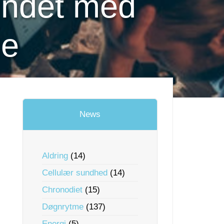
bundet med
de
News
Aldring
(14)
Cellulær sundhed
(14)
Chronodiet
(15)
Døgnrytme
(137)
Energi
(5)