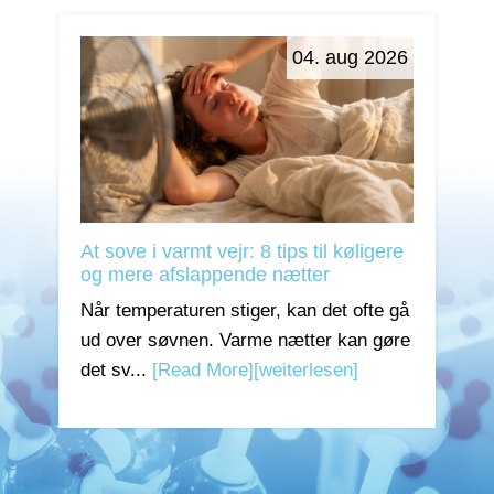
04. aug 2026
At sove i varmt vejr: 8 tips til køligere
og mere afslappende nætter
Når temperaturen stiger, kan det ofte gå
ud over søvnen. Varme nætter kan gøre
det sv...
[Read More]
[weiterlesen]