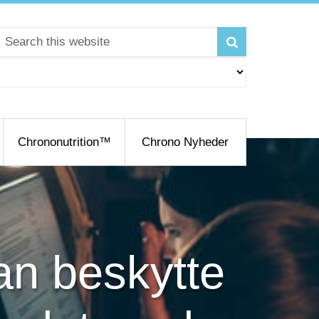
Chrononutrition™
Chrono Nyheder
kan beskytte