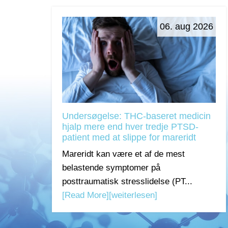
06. aug 2026
Undersøgelse: THC-baseret medicin
hjalp mere end hver tredje PTSD-
patient med at slippe for mareridt
Mareridt kan være et af de mest
belastende symptomer på
posttraumatisk stresslidelse (PT...
[Read More]
[weiterlesen]