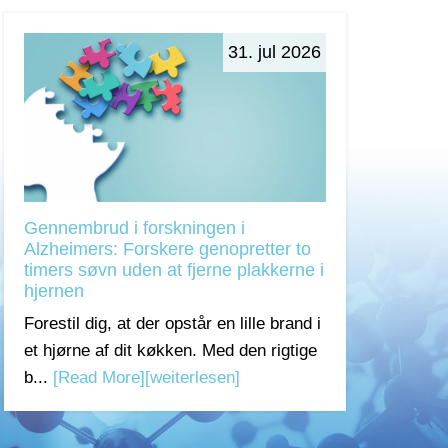
31. jul 2026
Gennembrud i forskningen i
Alzheimers: Forskere genopretter to
timers søvn uden at fjerne plakkerne i
hjernen
Forestil dig, at der opstår en lille brand i
et hjørne af dit køkken. Med den rigtige
b...
[Read More]
[weiterlesen]