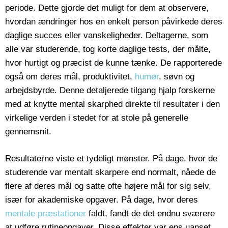
periode. Dette gjorde det muligt for dem at observere,
hvordan ændringer hos en enkelt person påvirkede deres
daglige succes eller vanskeligheder. Deltagerne, som
alle var studerende, tog korte daglige tests, der målte,
hvor hurtigt og præcist de kunne tænke. De rapporterede
også om deres mål, produktivitet,
humør
, søvn og
arbejdsbyrde. Denne detaljerede tilgang hjalp forskerne
med at knytte mental skarphed direkte til resultater i den
virkelige verden i stedet for at stole på generelle
gennemsnit.
Resultaterne viste et tydeligt mønster. På dage, hvor de
studerende var mentalt skarpere end normalt, nåede de
flere af deres mål og satte ofte højere mål for sig selv,
især for akademiske opgaver. På dage, hvor deres
mentale præstationer
faldt, fandt de det endnu sværere
at udføre rutineopgaver. Disse effekter var ens uanset