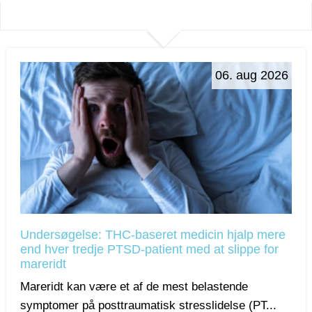
06. aug 2026
Undersøgelse: THC-baseret medicin hjalp mere
end hver tredje PTSD-patient med at slippe for
mareridt
Mareridt kan være et af de mest belastende
symptomer på posttraumatisk stresslidelse (PT...