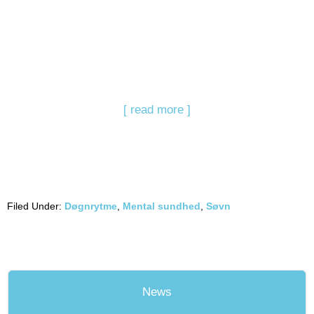
[ read more ]
Filed Under:
Døgnrytme
,
Mental sundhed
,
Søvn
News