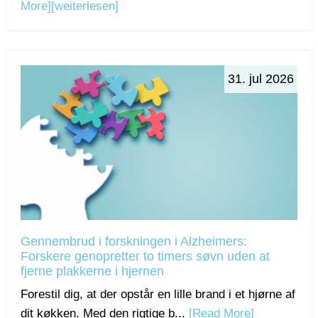
More]
[weiterlesen]
31. jul 2026
Gennembrud i forskningen i Alzheimers:
Forskere genopretter to timers søvn uden at
fjerne plakkerne i hjernen
Forestil dig, at der opstår en lille brand i et hjørne af
dit køkken. Med den rigtige b...
[Read More]