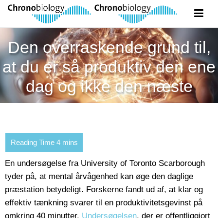
Den overraskende grund til,
at du er så produktiv den ene
dag og ikke den næste
En undersøgelse fra University of Toronto Scarborough
tyder på, at mental årvågenhed kan øge den daglige
præstation betydeligt. Forskerne fandt ud af, at klar og
effektiv tænkning svarer til en produktivitetsgevinst på
omkring 40 minutter.
Undersøgelsen
, der er offentliggjort