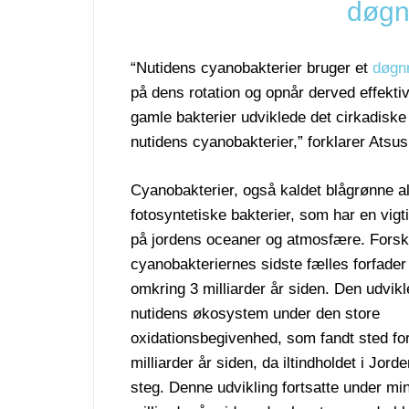
døgn
“Nutidens cyanobakterier bruger et
døgn
på dens rotation og opnår derved effektiv
gamle bakterier udviklede det cirkadiske
nutidens cyanobakterier,” forklarer Atsu
Cyanobakterier, også kaldet blågrønne al
fotosyntetiske bakterier, som har en vigti
på jordens oceaner og atmosfære. Forsk
cyanobakteriernes sidste fælles forfader
omkring 3 milliarder år siden. Den udvikle
nutidens økosystem under den store
oxidationsbegivenhed, som fandt sted fo
milliarder år siden, da iltindholdet i Jo
steg. Denne udvikling fortsatte under mi