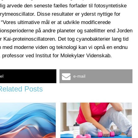
ig arvede den seneste fælles forfader til fotosyntetiske
meoscillator. Disse resultater er yderst nyttige for
. “Vores ultimative mål er at udvikle modificerede
tionsperioderne på andre planeter og satellitter end Jorden
r Kai-proteinoscillatoren. Det tog cyanobakterier lang tid
men med moderne viden og teknologi kan vi opnå en endnu
, professor ved Institut for Molekylær Videnskab.
el
e-mail
Related Posts