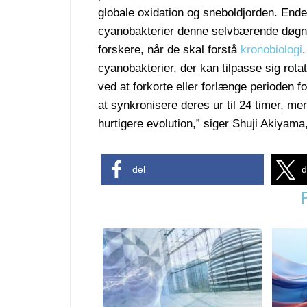
globale oxidation og sneboldjorden. Endel
cyanobakterier denne selvbærende døgnryt
forskere, når de skal forstå
kronobiologi
cyanobakterier, der kan tilpasse sig rota
ved at forkorte eller forlænge perioden fo
at synkronisere deres ur til 24 timer, 
hurtigere evolution,” siger Shuji Akiyama
del
d