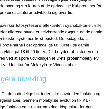
ktionen og strukturen af de oprindelige Kai-proteiner for
roteinoscillatorer udviklede sig over tid.
påvirker fotosyntesens effektivitet i cyanobakterier, ville
rier allerede havde et selvbærende døgnur, da de gamle
yntetiske systemer først opstod. De opdagede, at
proteinerne i det oprindelige ur. “Uret i de gamle
cyklus på 18 til 20 timer. Det betyder, at historien om
es ved at spore udviklingen af urets proteinmolekyler,”
kt ved Institut for Molekylære Videnskaber.
igere udvikling
aiC i de oprindelige bakterier ikke havde den funktion og
e egenskaber. Gennem molekylær evolution fik Kai-
e funktion og struktur omkring tidspunktet for den