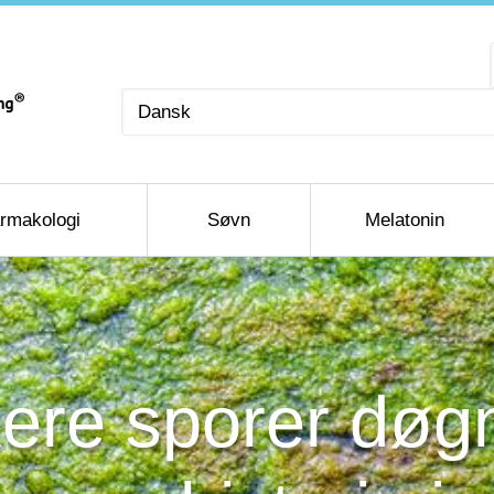
Vælg
sprog
rmakologi
Søvn
Melatonin
ere sporer døg