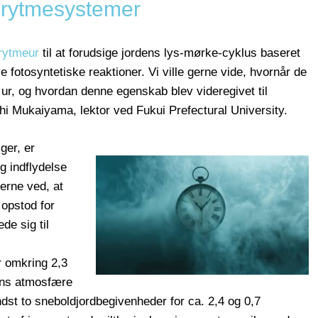
rytmesystemer
rytmeur
til at forudsige jordens lys-mørke-cyklus baseret
e fotosyntetiske reaktioner. Vi ville gerne vide, hvornår de
 ur, og hvordan denne egenskab blev videregivet til
shi Mukaiyama, lektor ved Fukui Prefectural University.
ger, er
g indflydelse
erne ved, at
 opstod for
de sig til
r omkring 2,3
rdens atmosfære
ndst to sneboldjordbegivenheder for ca. 2,4 og 0,7