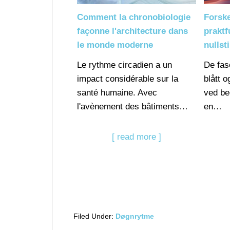
Comment la chronobiologie
Forsk
façonne l'architecture dans
praktf
le monde moderne
nullst
Le rythme circadien a un
De fas
impact considérable sur la
blått 
santé humaine. Avec
ved be
l'avènement des bâtiments…
en…
[ read more ]
Filed Under:
Døgnrytme