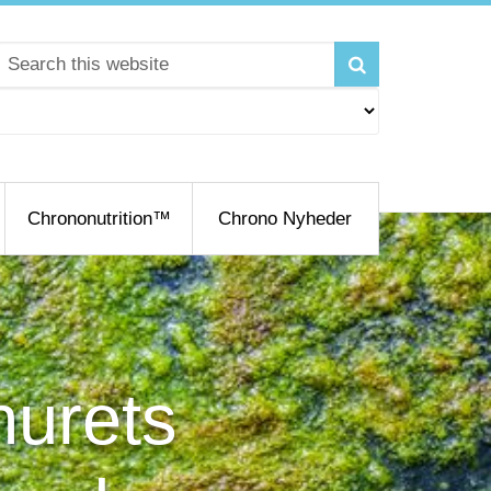
Chrononutrition™
Chrono Nyheder
nurets