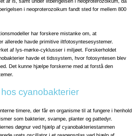
et af is, samt under iltberigelsen i neoproterozoikum, da
tberigelsen i neoproterozoikum fandt sted for mellem 800
tionsmodeller har forskere mistanke om, at
r allerede havde primitive iltfotosyntesesystemer.
irket af lys-mørke-cyklusser i miljøet. Forskerholdet
obakterier havde et tidssystem, hvor fotosyntesen blev
hed. Det kunne hjælpe forskerne med at forstå den
temer.
hos cyanobakterier
interne timere, der får en organisme til at fungere i henhold
anismer som bakterier, svampe, planter og pattedyr.
iernes døgnur ved hjælp af cyanobakteriestammen
ede urets oscillator i et reagensglas ved hjælp af