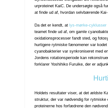
urproteinet KaiC. De undersøgte også fun
at finde ud af, hvordan selvbærende Kai-p
Da det er kendt, at
lys-mørke-cyklusser
teamet finde ud af, om gamle cyanobakte
oxidationsprocesser fandt sted, og fotos
hurtigere rytmiske fænomener var kodet i 
cyanobakterier var synkroniseret med en 
Jordens rotationsperiode kan rekonstruer
forklarer Yoshihiko Furuike, der er adjun
Hurt
Holdets resultater viser, at det ældste K
struktur, der var nødvendig for rytmisk
proteinerne hos forfædrene den nødvendig