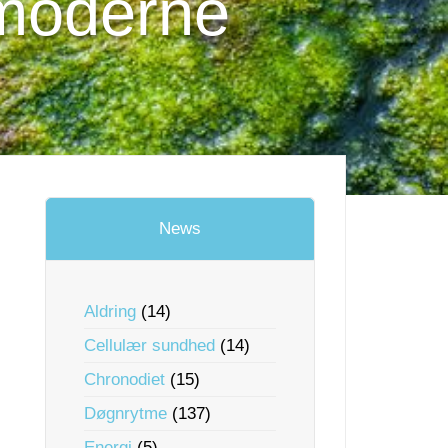
 moderne
News
Aldring
(14)
Cellulær sundhed
(14)
Chronodiet
(15)
Døgnrytme
(137)
Energi
(5)