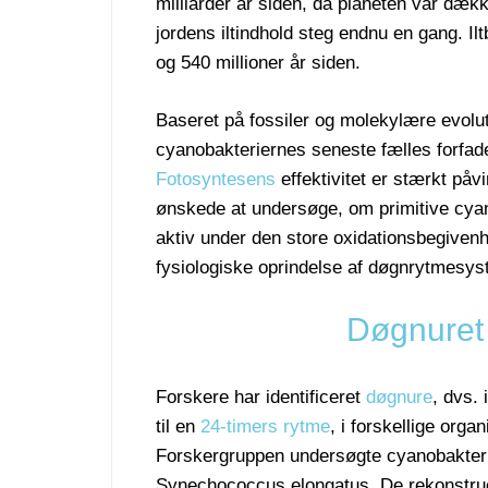
milliarder år siden, da planeten var dækk
jordens iltindhold steg endnu en gang. Il
og 540 millioner år siden.
Baseret på fossiler og molekylære evolu
cyanobakteriernes seneste fælles forfade
Fotosyntesens
effektivitet er stærkt påv
ønskede at undersøge, om primitive cyan
aktiv under den store oxidationsbegiven
fysiologiske oprindelse af døgnrytmesys
Døgnuret 
Forskere har identificeret
døgnure
, dvs. 
til en
24-timers rytme
, i forskellige org
Forskergruppen undersøgte cyanobakter
Synechococcus elongatus. De rekonstruer