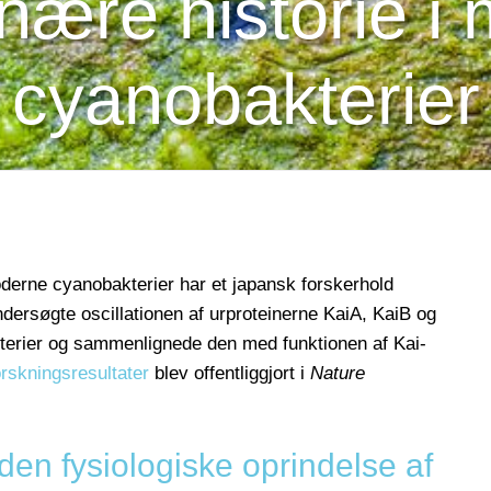
onære historie i
cyanobakterier
moderne cyanobakterier har et japansk forskerhold
ersøgte oscillationen af urproteinerne KaiA, KaiB og
terier og sammenlignede den med funktionen af Kai-
orskningsresultater
blev offentliggjort i
Nature
den fysiologiske oprindelse af