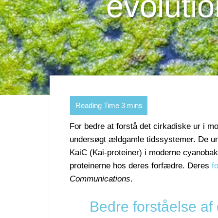
evoluti
For bedre at forstå det cirkadiske ur i 
undersøgt ældgamle tidssystemer. De und
KaiC (Kai-proteiner) i moderne cyanobak
proteinerne hos deres forfædre. Deres
f
Communications
.
Bedre forståelse af 