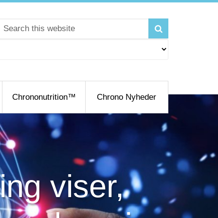
Chrononutrition™
Chrono Nyheder
ing viser,