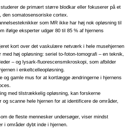
studerer de primært større blodkar eller fokuserer på et
en, den somatosensoriske cortex.
ddannelsesteknikker som MR ikke har høj nok opløsning til
m ifølge eksperter udgør 80 til 85 % af hjernens
jeret kort over det vaskulære netværk i hele musehjernen
 med høj opløsning: seriel to-foton-tomografi – en teknik,
leder – og lysark-fluorescensmikroskopi, som afbilder
hjernen i enkeltcelleopløsning.
e og gamle mus for at kortlægge ændringerne i hjernens
oces.
ning med tilstrækkelig opløsning, kan forskerne
 og scanne hele hjernen for at identificere de områder,
 som de fleste mennesker undersøger, viser mindst
 i områder dybt inde i hjernen.