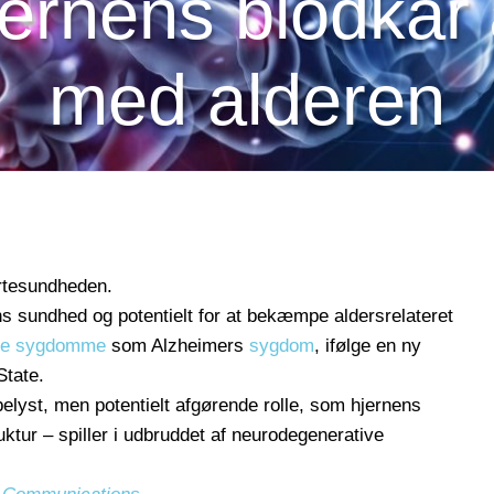
ernens blodkar
med alderen
ertesundheden.
ns sundhed og potentielt for at bekæmpe aldersrelateret
ive sygdomme
som Alzheimers
sygdom
, ifølge en ny
State.
belyst, men potentielt afgørende rolle, som hjernens
ktur – spiller i udbruddet af neurodegenerative