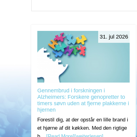
31. jul 2026
Gennembrud i forskningen i
Alzheimers: Forskere genopretter to
timers søvn uden at fjerne plakkerne i
hjernen
Forestil dig, at der opstår en lille brand i
et hjørne af dit køkken. Med den rigtige
b...
[Read More]
[weiterlesen]