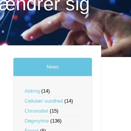
 ændrer sig
News
Aldring
(14)
Cellulær sundhed
(14)
Chronodiet
(15)
Døgnrytme
(136)
Energi
(5)