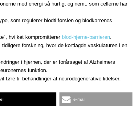
ronerne med energi så hurtigt og nemt, som cellerne har
etype, som regulerer blodtilførslen og blodkarrenes
te”, hvilket kompromitterer
blod-hjerne-barrieren
.
idligere forskning, hvor de kortlagde vaskulaturen i en
dringer i hjernen, der er forårsaget af Alzheimers
euronernes funktion.
il føre til behandlinger af neurodegenerative lidelser.
el
e-mail