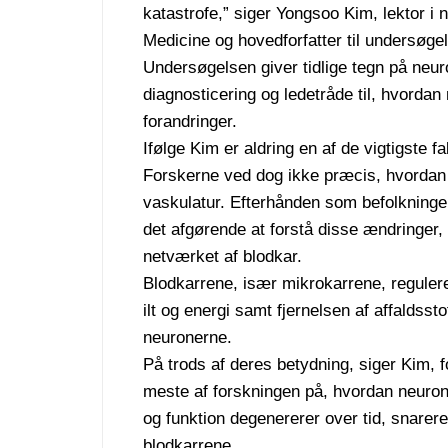
katastrofe,” siger Yongsoo Kim, lektor i
Medicine og hovedforfatter til undersøge
Undersøgelsen giver tidlige tegn på neuro
diagnosticering og ledetråde til, hvord
forandringer.
Ifølge Kim er aldring en af de vigtigste fa
Forskerne ved dog ikke præcis, hvordan 
vaskulatur.
Efterhånden som befolkninge
det afgørende at forstå disse ændringer, 
netværket af blodkar.
Blodkarrene, især mikrokarrene, regulerer
ilt og energi samt fjernelsen af affaldsstof
neuronerne.
På trods af deres betydning, siger Kim, 
meste af forskningen på, hvordan neuron
og funktion degenererer over tid, snarer
blodkarrene.