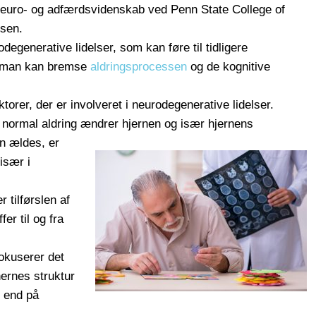
 neuro- og adfærdsvidenskab ved Penn State College of
lsen.
degenerative lidelser, som kan føre til tidligere
an man kan bremse
aldringsprocessen
og de kognitive
ktorer, der er involveret i neurodegenerative lidelser.
normal aldring ændrer hjernen og især hjernens
n ældes, er
især i
 tilførslen af
fer til og fra
fokuserer det
ernes struktur
e end på