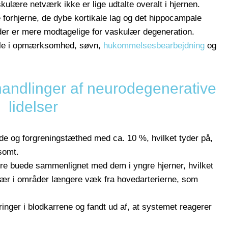
skulære netværk ikke er lige udtalte overalt i hjernen.
 forhjerne, de dybe kortikale lag og det hippocampale
åder er mere modtagelige for vaskulær degeneration.
olle i opmærksomhed, søvn,
hukommelsesbearbejdning
og
handlinger af neurodegenerative
lidelser
de og forgreningstæthed med ca. 10 %, hvilket tyder på,
somt.
ere buede sammenlignet med dem i yngre hjerner, hvilket
r i områder længere væk fra hovedarterierne, som
inger i blodkarrene og fandt ud af, at systemet reagerer