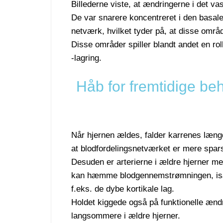
Billederne viste, at ændringerne i det va
De var snarere koncentreret i den basale
netværk, hvilket tyder på, at disse omr
Disse områder spiller blandt andet en r
-lagring.
Håb for fremtidige be
Når hjernen ældes, falder karrenes læng
at blodfordelingsnetværket er mere spar
Desuden er arterierne i ældre hjerner m
kan hæmme blodgennemstrømningen, isæ
f.eks. de dybe kortikale lag.
Holdet kiggede også på funktionelle ændr
langsommere i ældre hjerner.