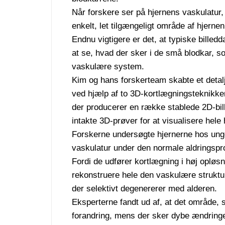
Når forskere ser på hjernens vaskulatur, 
enkelt, let tilgængeligt område af hjern
Endnu vigtigere er det, at typiske bille
at se, hvad der sker i de små blodkar, so
vaskulære system.
Kim og hans forskerteam skabte et detal
ved hjælp af to 3D-kortlægningsteknikker
der producerer en række stablede 2D-bil
intakte 3D-prøver for at visualisere hele 
Forskerne undersøgte hjernerne hos ung
vaskulatur under den normale aldringspr
Fordi de udfører kortlægning i høj opløs
rekonstruere hele den vaskulære struktur
der selektivt degenererer med alderen.
Eksperterne fandt ud af, at det område,
forandring, mens der sker dybe ændringer