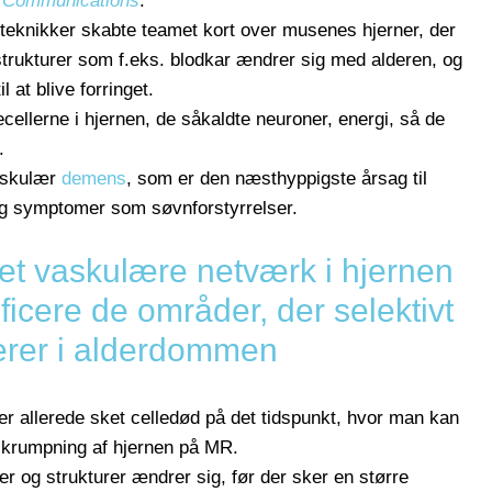
 Communications
.
teknikker skabte teamet kort over musenes hjerner, der
 strukturer som f.eks. blodkar ændrer sig med alderen, og
l at blive forringet.
cellerne i hjernen, de såkaldte neuroner, energi, så de
.
vaskulær
demens
, som er den næsthyppigste årsag til
g symptomer som søvnforstyrrelser.
det vaskulære netværk i hjernen
ficere de områder, der selektivt
rer i alderdommen
er allerede sket celledød på det tidspunkt, hvor man kan
skrumpning af hjernen på MR.
ller og strukturer ændrer sig, før der sker en større