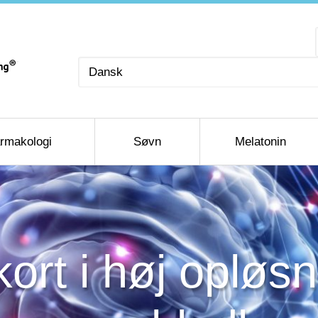
Vælg
sprog
rmakologi
Søvn
Melatonin
rt i høj opløsn