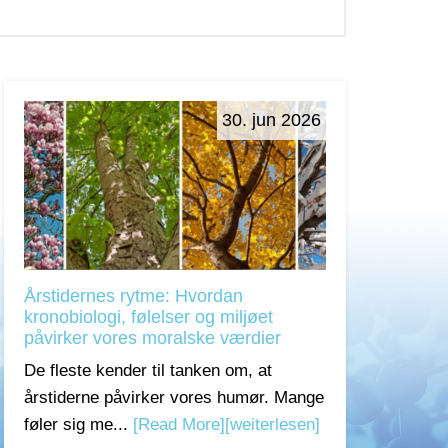
30. jun 2026
Årstidernes rytme: Hvordan
kronobiologi, følelser og miljøet
påvirker vores moralske værdier
De fleste kender til tanken om, at
årstiderne påvirker vores humør. Mange
føler sig me...
[Read More]
[weiterlesen]