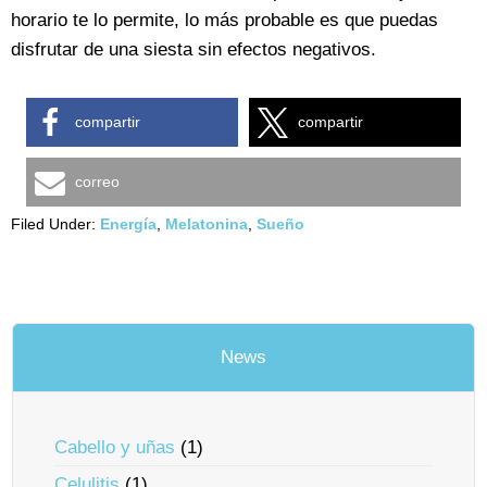
horario te lo permite, lo más probable es que puedas
disfrutar de una siesta sin efectos negativos.
compartir
compartir
correo
Filed Under:
Energía
,
Melatonina
,
Sueño
News
Cabello y uñas
(1)
Celulitis
(1)