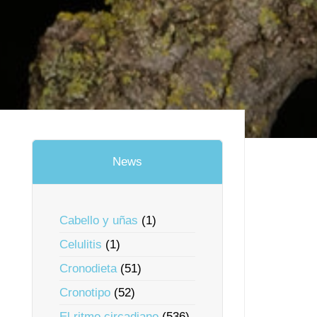
News
Cabello y uñas
(1)
Celulitis
(1)
Cronodieta
(51)
Cronotipo
(52)
El ritmo circadiano
(536)