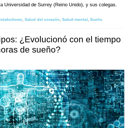
a Universidad de Surrey (Reino Unido), y sus colegas.
etabolismo
,
Salud del corazón
,
Salud-mental
,
Sueño
tipos: ¿Evolucionó con el tiempo
 horas de sueño?