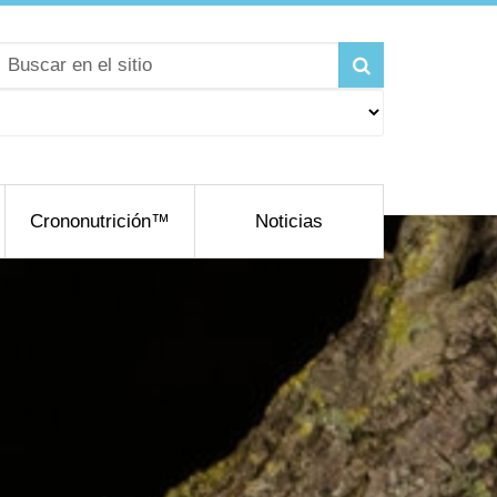
Crononutrición™
Noticias