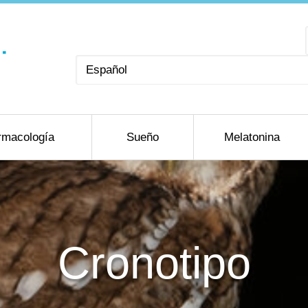
Elegir
un
idioma
rmacología
Sueño
Melatonina
Cronotipo