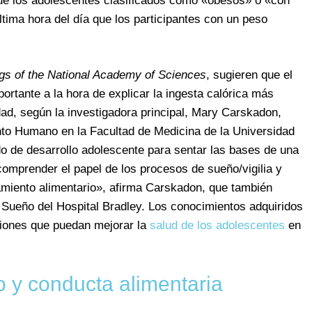
 que los adolescentes clasificados como «obesos» o «con
ima hora del día que los participantes con un peso
gs of the National Academy of Sciences
, sugieren que el
rtante a la hora de explicar la ingesta calórica más
dad, según la investigadora principal, Mary Carskadon,
nto Humano en la Facultad de Medicina de la Universidad
do de desarrollo adolescente para sentar las bases de una
comprender el papel de los procesos de sueño/vigilia y
amiento alimentario», afirma Carskadon, que también
el Sueño del Hospital Bradley. Los conocimientos adquiridos
nciones que puedan mejorar la
salud de los adolescentes
en
o y conducta alimentaria