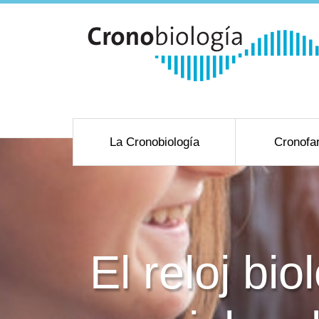
La Cronobiología
Cronofa
El reloj b