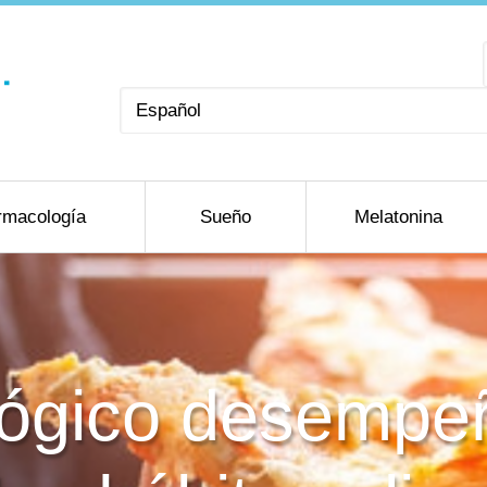
Elegir
un
idioma
rmacología
Sueño
Melatonina
iológico desempe