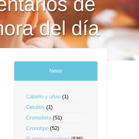
entarios de
hora del día
News
Cabello y uñas
(1)
Celulitis
(1)
Cronodieta
(51)
Cronotipo
(52)
El ritmo circadiano
(536)