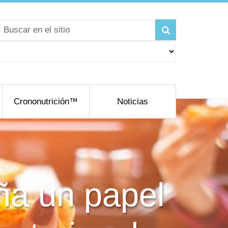
Crononutrición™
Noticias
ña un papel