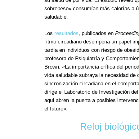
su salud de por vida. El estudio reveló
sobrepeso» consumían más calorías a últ
saludable.
Los
resultados
, publicados en
Proceedin
ritmo circadiano desempeña un papel impo
tardía en individuos con riesgo de obesi
profesora de Psiquiatría y Comportamie
Brown. «La importancia crítica del perio
vida saludable subraya la necesidad de 
sincronización circadiana en el comport
dirige el Laboratorio de Investigación d
aquí abren la puerta a posibles interve
el futuro».
Reloj biológic