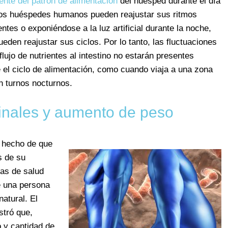
nte del patrón de alimentación
del huésped durante el día
 los huéspedes humanos pueden reajustar sus ritmos
tes o exponiéndose a la luz artificial durante la noche,
den reajustar sus ciclos. Por lo tanto, las fluctuaciones
lujo de nutrientes al intestino no estarán presentes
l ciclo de alimentación, como cuando viaja a una zona
n turnos nocturnos.
tinales y aumento de peso
l hecho de que
s de su
mas de salud
e una persona
atural. El
stró que,
 y cantidad de