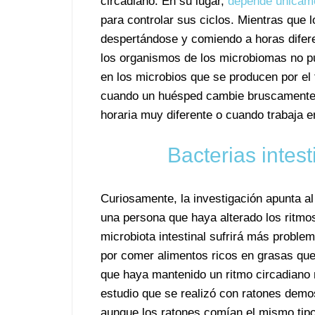
circadiano. En su lugar,
depende únicame
para controlar sus ciclos. Mientras que
despertándose y comiendo a horas diferen
los organismos de los microbiomas no pue
en los microbios que se producen por el f
cuando un huésped cambie bruscamente e
horaria muy diferente o cuando trabaja e
Bacterias intes
Curiosamente, la investigación apunta a
una persona que haya alterado los ritmo
microbiota intestinal sufrirá más proble
por comer alimentos ricos en grasas qu
que haya mantenido un ritmo circadiano n
estudio que se realizó con ratones demo
aunque los ratones comían el mismo tipo