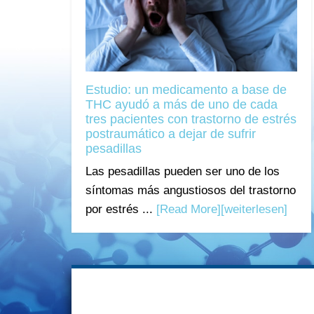
Estudio: un medicamento a base de
THC ayudó a más de uno de cada
tres pacientes con trastorno de estrés
postraumático a dejar de sufrir
pesadillas
Las pesadillas pueden ser uno de los
síntomas más angustiosos del trastorno
por estrés ...
[Read More]
[weiterlesen]