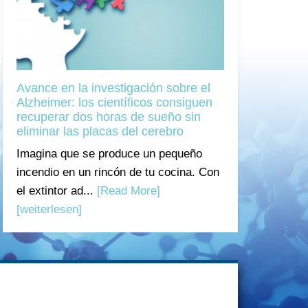
Avance en la investigación sobre el
Alzheimer: los científicos consiguen
recuperar dos horas de sueño sin
eliminar las placas del cerebro
Imagina que se produce un pequeño
incendio en un rincón de tu cocina. Con
el extintor ad...
[Read More]
[weiterlesen]