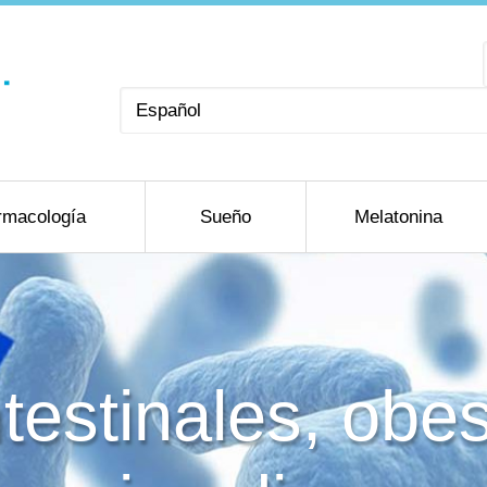
Elegir
un
idioma
rmacología
Sueño
Melatonina
testinales, obe