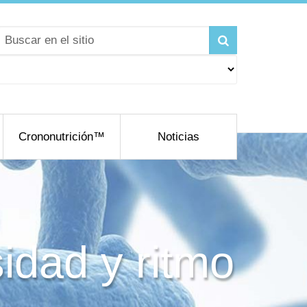
Crononutrición™
Noticias
sidad y ritmo