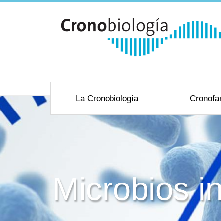
La Cronobiología
Cronofa
Microbios in