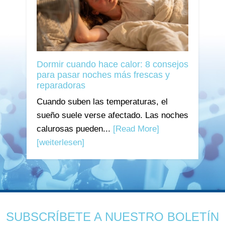
Dormir cuando hace calor: 8 consejos
para pasar noches más frescas y
reparadoras
Cuando suben las temperaturas, el
sueño suele verse afectado. Las noches
calurosas pueden...
[Read More]
[weiterlesen]
SUBSCRÍBETE A NUESTRO BOLETÍN