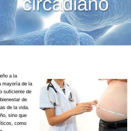
circadiano
eño a la
a mayoría de la
o suficiente de
 bienestar de
as de la vida.
ño, sino que
íticos, como