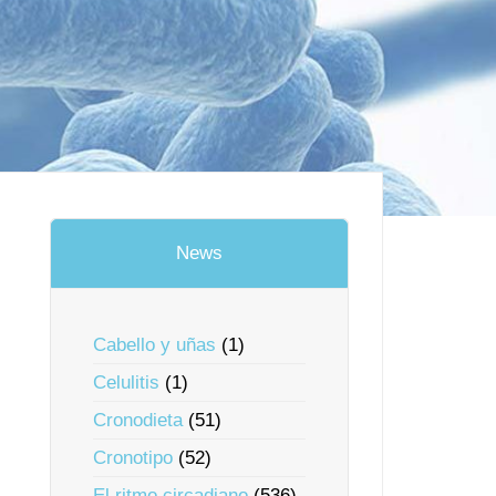
News
Cabello y uñas
(1)
Celulitis
(1)
Cronodieta
(51)
Cronotipo
(52)
El ritmo circadiano
(536)