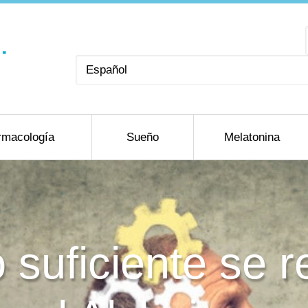
Elegir
un
idioma
rmacología
Sueño
Melatonina
 suficiente se 