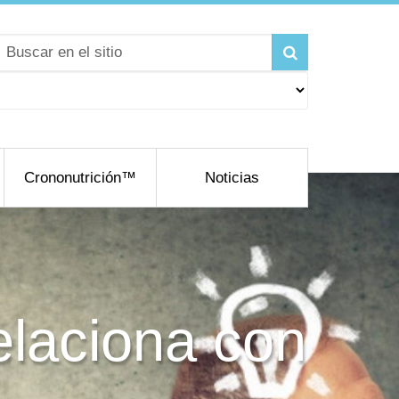
Crononutrición™
Noticias
relaciona con