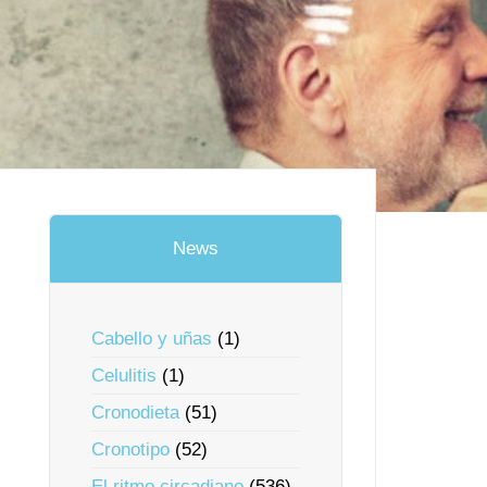
News
Cabello y uñas
(1)
Celulitis
(1)
Cronodieta
(51)
Cronotipo
(52)
El ritmo circadiano
(536)