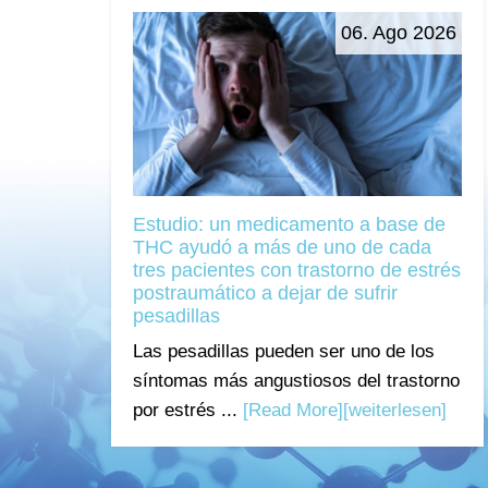
06. Ago 2026
Estudio: un medicamento a base de
THC ayudó a más de uno de cada
tres pacientes con trastorno de estrés
postraumático a dejar de sufrir
pesadillas
Las pesadillas pueden ser uno de los
síntomas más angustiosos del trastorno
por estrés ...
[Read More]
[weiterlesen]