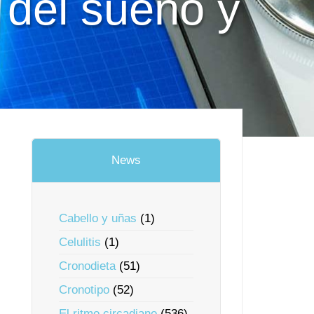
s del sueño y
News
Cabello y uñas
(1)
Celulitis
(1)
Cronodieta
(51)
Cronotipo
(52)
El ritmo circadiano
(536)