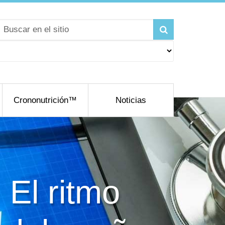
Crononutrición™
Noticias
 El ritmo