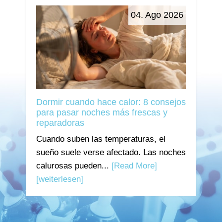
04. Ago 2026
Dormir cuando hace calor: 8 consejos
para pasar noches más frescas y
reparadoras
Cuando suben las temperaturas, el
sueño suele verse afectado. Las noches
calurosas pueden...
[Read More]
[weiterlesen]