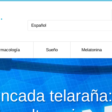
Elegir
un
idioma
rmacología
Sueño
Melatonina
incada telaraña: