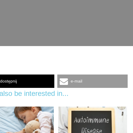
dostępnij
e-mail
lso be interested in...