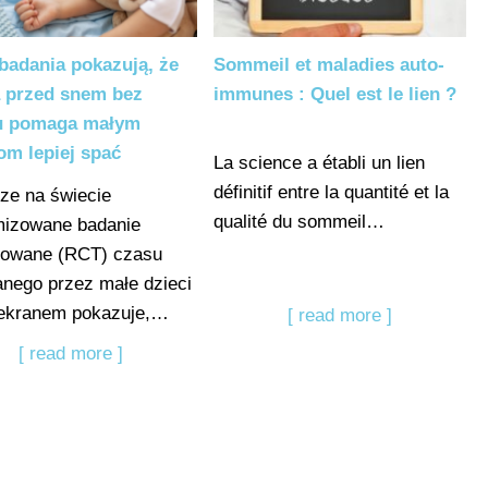
badania pokazują, że
Sommeil et maladies auto-
a przed snem bez
immunes : Quel est le lien ?
u pomaga małym
om lepiej spać
La science a établi un lien
définitif entre la quantité et la
ze na świecie
qualité du sommeil…
mizowane badanie
lowane (RCT) czasu
nego przez małe dzieci
 ekranem pokazuje,…
[ read more ]
[ read more ]