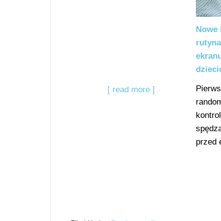
Nowe 
rutyn
ekran
dzieci
Pierws
[ read more ]
rando
kontro
spędza
przed