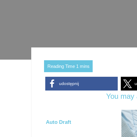
udostępnij
u
You may a
Auto Draft