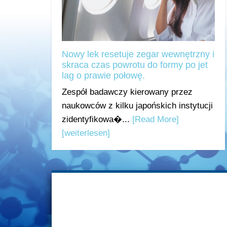
Nowy lek resetuje zegar wewnętrzny i
skraca czas powrotu do formy po jet
lag o prawie połowę.
Zespół badawczy kierowany przez
naukowców z kilku japońskich instytucji
zidentyfikowa�...
[Read More]
[weiterlesen]