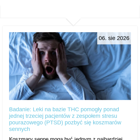
06. sie 2026
Badanie: Leki na bazie THC pomogły ponad
jednej trzeciej pacjentów z zespołem stresu
pourazowego (PTSD) pozbyć się koszmarów
sennych
Koszmary senne mogą być jednym z najbardziej