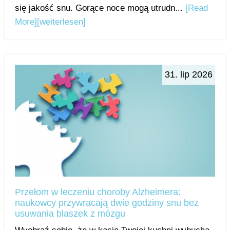
się jakość snu. Gorące noce mogą utrudn...
[Read
More]
[weiterlesen]
31. lip 2026
Przełom w leczeniu choroby Alzheimera:
naukowcy przywracają dwie godziny snu bez
usuwania blaszek z mózgu