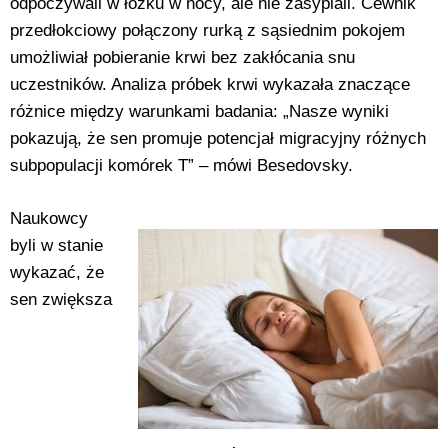
odpoczywali w łóżku w nocy, ale nie zasypiali. Cewnik
przedłokciowy połączony rurką z sąsiednim pokojem
umożliwiał pobieranie krwi bez zakłócania snu
uczestników. Analiza próbek krwi wykazała znaczące
różnice między warunkami badania: „Nasze wyniki
pokazują, że sen promuje potencjał migracyjny różnych
subpopulacji komórek T” – mówi Besedovsky.
Naukowcy
byli w stanie
wykazać, że
sen zwiększa