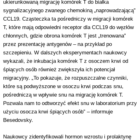
ukierunkowaną migrację komórek T do białka
sygnalizacyjnego zwanego chemokiną „naprowadzającą”
CCL19. Cząsteczka ta pośredniczy w migracji komórek
T, które mają odpowiedni receptor dla CCL19 do węzłów
chłonnych, gdzie obrona komórek T jest „trenowana”
przez prezentację antygenów – na przykład po
szczepieniu. W dalszych eksperymentach naukowcy
wykazali, że inkubacja komórek T z osoczem krwi od
śpiących osób również zwiększyła ich potencjał
migracyjny. „To pokazuje, że rozpuszczalne czynniki,
które są podwyższone w osoczu krwi podczas snu,
pośredniczą w wpływie snu na migrację komórek T.
Pozwala nam to odtworzyć efekt snu w laboratorium przy
użyciu osocza krwi śpiących osób” – informuje
Besedovsky.
Naukowcy zidentyfikowali hormon wzrostu i prolaktynę