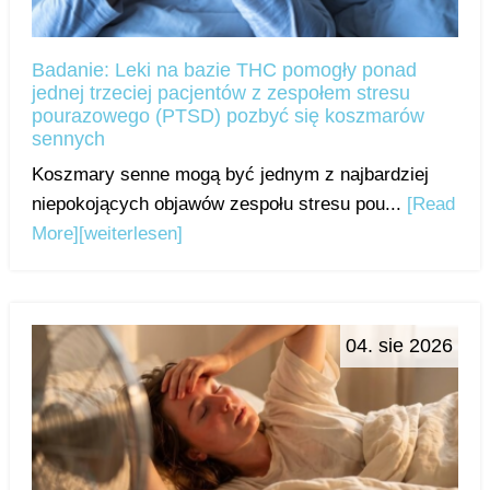
Badanie: Leki na bazie THC pomogły ponad
jednej trzeciej pacjentów z zespołem stresu
pourazowego (PTSD) pozbyć się koszmarów
sennych
Koszmary senne mogą być jednym z najbardziej
niepokojących objawów zespołu stresu pou...
[Read
More]
[weiterlesen]
04. sie 2026