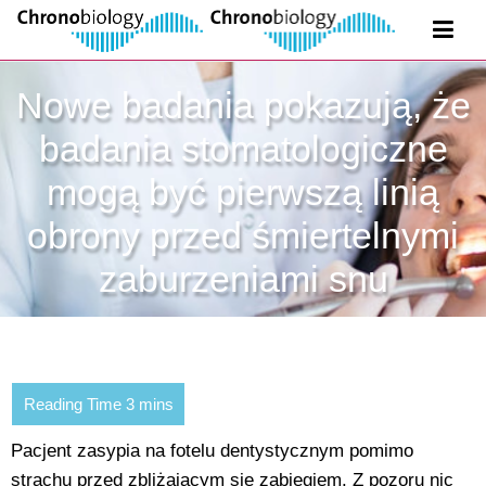
Nowe badania pokazują, że
badania stomatologiczne
mogą być pierwszą linią
obrony przed śmiertelnymi
zaburzeniami snu
Pacjent zasypia na fotelu dentystycznym pomimo
strachu przed zbliżającym się zabiegiem. Z pozoru nic