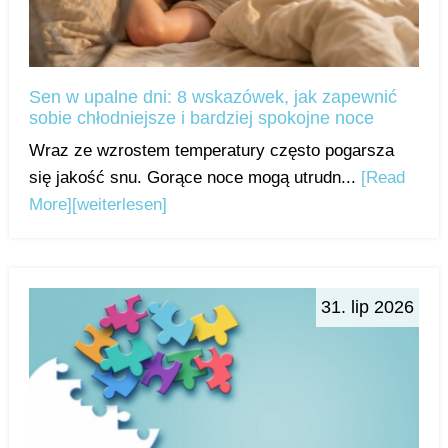
Sen w upalne dni: 8 wskazówek, jak zapewnić
sobie chłodniejsze i bardziej spokojne noce
Wraz ze wzrostem temperatury często pogarsza
się jakość snu. Gorące noce mogą utrudn...
[Read
More]
[weiterlesen]
31. lip 2026