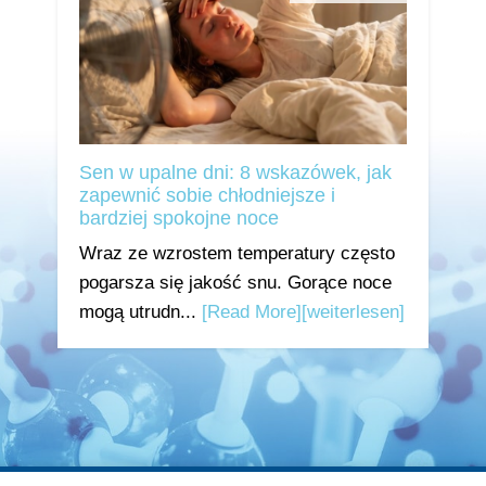
Sen w upalne dni: 8 wskazówek, jak
zapewnić sobie chłodniejsze i
bardziej spokojne noce
Wraz ze wzrostem temperatury często
pogarsza się jakość snu. Gorące noce
mogą utrudn...
[Read More]
[weiterlesen]