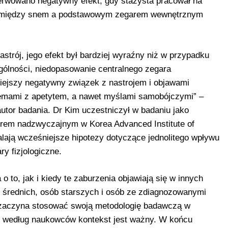
rwowano negatywny efekt, gdy stażysta pracował na
ść między snem a podstawowym zegarem wewnętrznym
strój, jego efekt był bardziej wyraźny niż w przypadku
lności, niedopasowanie centralnego zegara
iejszy negatywny związek z nastrojem i objawami
lemami z apetytem, a nawet myślami samobójczymi” –
utor badania. Dr Kim uczestniczył w badaniu jako
sorem nadzwyczajnym w Korea Advanced Institute of
alają wcześniejsze hipotezy dotyczące jednolitego wpływu
y fizjologiczne.
o to, jak i kiedy te zaburzenia objawiają się w innych
 średnich, osób starszych i osób ze zdiagnozowanymi
 zaczyna stosować swoją metodologię badawczą w
że według naukowców kontekst jest ważny. W końcu