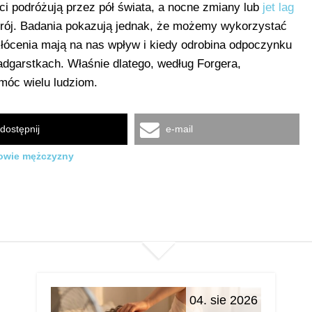
ci podróżują przez pół świata, a nocne zmiany lub
jet lag
trój. Badania pokazują jednak, że możemy wykorzystać
kłócenia mają na nas wpływ i kiedy odrobina odpoczynku
dgarstkach. Właśnie dlatego, według Forgera,
omóc wielu ludziom.
dostępnij
e-mail
owie mężczyzny
04. sie 2026