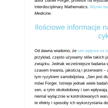
autor Daniel Forger, profesor na Wydzial
Interdisciplinary Mathematics.
Wyniki ba
Medicine
.
Ilościowe informacje 
cyk
Od dawna wiadomo, że
sen wpływa na n
przykład, często używamy słów takich jak
związku. Jednak wcześniejsze badania w
czasem trwania, jakością i przerwami 
tym ryzykiem samobójstwa. „Sen jest dl
mówi Forger. Istnieje jednak wiele bada
sen, a rytm okołodobowy i sen wpływają 
niemal wyłącznie w kontrolowanych warun
te efekty i sposoby ich wykorzystania 