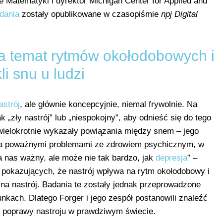
e Matematyki i dyrektor Michigan Center for Applied and
dania
zostały opublikowane w czasopiśmie
npj Digital
na temat rytmów okołodobowych i
li snu u ludzi
astrój
, ale głównie koncepcyjnie, niemal frywolnie. Na
 „zły nastrój” lub „niespokojny”, aby odnieść się do tego
ielokrotnie wykazały powiązania między snem – jego
– a poważnymi problemami ze zdrowiem psychicznym, w
a nas ważny, ale może nie tak bardzo, jak
depresja
” –
ń pokazujących, że nastrój wpływa na rytm okołodobowy i
na nastrój. Badania te zostały jednak przeprowadzone
kach. Dlatego Forger i jego zespół postanowili znaleźć
do poprawy nastroju w prawdziwym świecie.