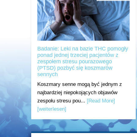
Badanie: Leki na bazie THC pomogły
ponad jednej trzeciej pacjentów z
zespołem stresu pourazowego
(PTSD) pozbyć się koszmarów
sennych
Koszmary senne mogą być jednym z
najbardziej niepokojących objawów
zespołu stresu pou...
[Read More]
[weiterlesen]