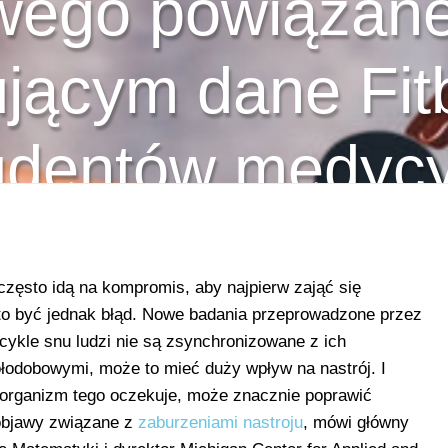
wego powiązane
jącym dane Fitb
udentów medyc
często idą na kompromis, aby najpierw zająć się
to być jednak błąd. Nowe badania przeprowadzone przez
 cykle snu ludzi nie są zsynchronizowane z ich
łodobowymi, może to mieć duży wpływ na nastrój. I
y organizm tego oczekuje, może znacznie poprawić
objawy związane z
zaburzeniami nastroju
, mówi główny