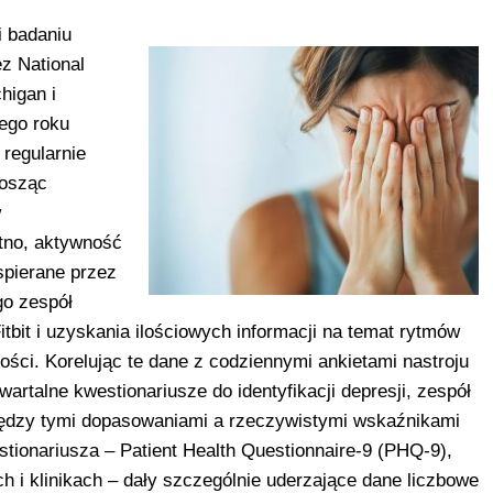
i badaniu
z National
higan i
ego roku
regularnie
nosząc
w
ętno, aktywność
spierane przez
go zespół
tbit i uzyskania ilościowych informacji na temat rytmów
ności. Korelując te dane z codziennymi ankietami nastroju
wartalne kwestionariusze do identyfikacji depresji, zespół
między tymi dopasowaniami a rzeczywistymi wskaźnikami
tionariusza – Patient Health Questionnaire-9 (PHQ-9),
h i klinikach – dały szczególnie uderzające dane liczbowe