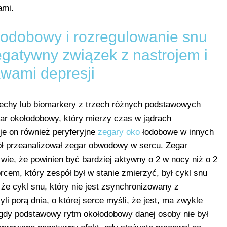
ami.
łodobowy i rozregulowanie snu
negatywny związek z nastrojem i
awami depresji
 cechy lub biomarkery z trzech różnych podstawowych
ar okołodobowy, który mierzy czas w jądrach
e on również peryferyjne
zegary oko
łodobowe w innych
ół przeanalizował zegar obwodowy w sercu. Zegar
ie, że powinien być bardziej aktywny o 2 w nocy niż o 2
rcem, który zespół był w stanie zmierzyć, był cykl snu
że cykl snu, który nie jest zsynchronizowany z
porą dnia, o której serce myśli, że jest, ma zwykle
 gdy podstawowy rytm okołodobowy danej osoby nie był