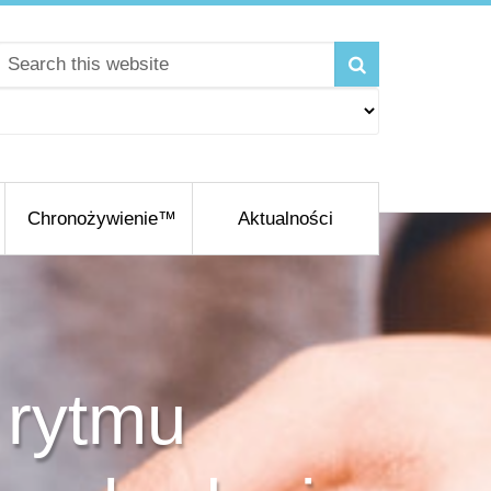
Chronożywienie™
Aktualności
 rytmu