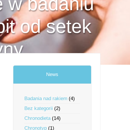
 w badaniu
it od setek
yny
News
Badania nad rakiem
(4)
Bez kategorii
(2)
Chronodieta
(14)
Chronotyp
(1)