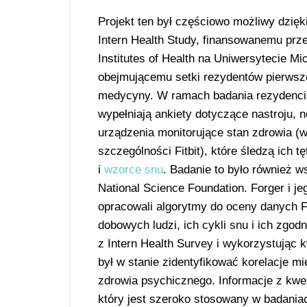
Projekt ten był częściowo możliwy dzięk
Intern Health Study, finansowanemu prze
Institutes of Health na Uniwersytecie Mic
obejmującemu setki rezydentów pierwsz
medycyny. W ramach badania rezydenci 
wypełniają ankiety dotyczące nastroju, 
urządzenia monitorujące stan zdrowia (
szczególności Fitbit), które śledzą ich t
i
wzorce snu
. Badanie to było również w
National Science Foundation. Forger i je
opracowali algorytmy do oceny danych Fi
dobowych ludzi, ich cykli snu i ich zgod
z Intern Health Survey i wykorzystując k
był w stanie zidentyfikować korelacje 
zdrowia psychicznego. Informacje z kwes
który jest szeroko stosowany w badaniac