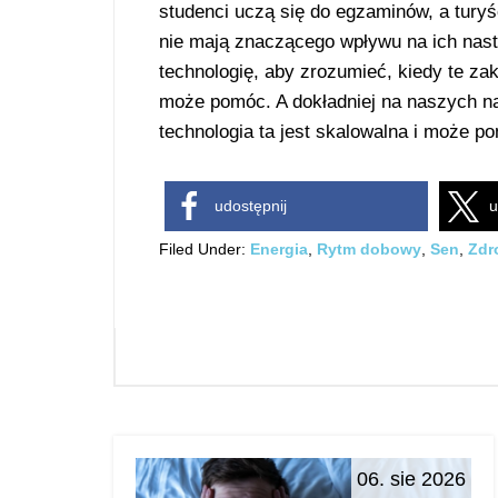
studenci uczą się do egzaminów, a turyś
nie mają znaczącego wpływu na ich nas
technologię, aby zrozumieć, kiedy te za
może pomóc. A dokładniej na naszych na
technologia ta jest skalowalna i może p
udostępnij
u
Filed Under:
Energia
,
Rytm dobowy
,
Sen
,
Zdr
06. sie 2026