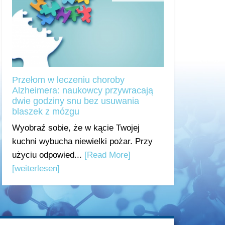
Przełom w leczeniu choroby
Alzheimera: naukowcy przywracają
dwie godziny snu bez usuwania
blaszek z mózgu
Wyobraź sobie, że w kącie Twojej
kuchni wybucha niewielki pożar. Przy
użyciu odpowied...
[Read More]
[weiterlesen]