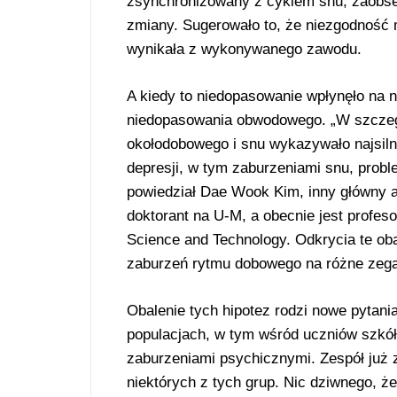
zsynchronizowany z cyklem snu, zaobse
zmiany. Sugerowało to, że niezgodno
wynikała z wykonywanego zawodu.
A kiedy to niedopasowanie wpłynęło na na
niedopasowania obwodowego. „W szczegó
okołodobowego i snu wykazywało najsiln
depresji, w tym zaburzeniami snu, prob
powiedział Dae Wook Kim, inny główny a
doktorant na U-M, a obecnie jest profe
Science and Technology. Odkrycia te ob
zaburzeń rytmu dobowego na różne zegar
Obalenie tych hipotez rodzi nowe pytania 
populacjach, w tym wśród uczniów szkół
zaburzeniami psychicznymi. Zespół już
niektórych z tych grup. Nic dziwnego, 