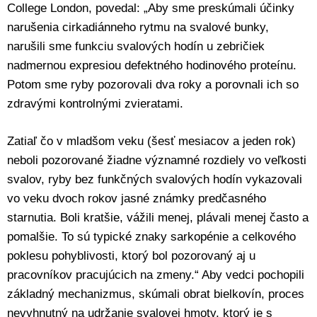
College London, povedal: „Aby sme preskúmali účinky
narušenia cirkadiánneho rytmu na svalové bunky,
narušili sme funkciu svalových hodín u zebričiek
nadmernou expresiou defektného hodinového proteínu.
Potom sme ryby pozorovali dva roky a porovnali ich so
zdravými kontrolnými zvieratami.
Zatiaľ čo v mladšom veku (šesť mesiacov a jeden rok)
neboli pozorované žiadne významné rozdiely vo veľkosti
svalov, ryby bez funkčných svalových hodín vykazovali
vo veku dvoch rokov jasné známky predčasného
starnutia. Boli kratšie, vážili menej, plávali menej často a
pomalšie. To sú typické znaky sarkopénie a celkového
poklesu pohyblivosti, ktorý bol pozorovaný aj u
pracovníkov pracujúcich na zmeny.“ Aby vedci pochopili
základný mechanizmus, skúmali obrat bielkovín, proces
nevyhnutný na udržanie svalovej hmoty, ktorý je s