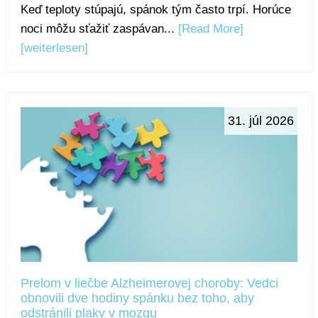
Keď teploty stúpajú, spánok tým často trpí. Horúce
noci môžu sťažiť zaspávan...
[Read More]
[weiterlesen]
31. júl 2026
Prelom v liečbe Alzheimerovej choroby: Vedci
obnovili dve hodiny spánku bez toho, aby
odstránili plaky v mozgu