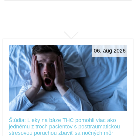
06. aug 2026
Štúdia: Lieky na báze THC pomohli viac ako
jednému z troch pacientov s posttraumatickou
stresovou poruchou zbaviť sa nočných môr