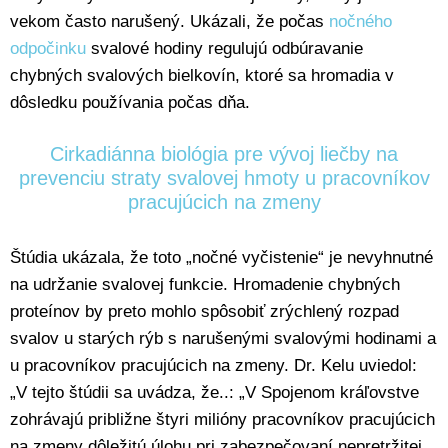
vekom často narušený. Ukázali, že počas
nočného
odpočinku
svalové hodiny regulujú odbúravanie
chybných svalových bielkovín, ktoré sa hromadia v
dôsledku používania počas dňa.
Cirkadiánna biológia pre vývoj liečby na
prevenciu straty svalovej hmoty u pracovníkov
pracujúcich na zmeny
Štúdia ukázala, že toto „nočné vyčistenie“ je nevyhnutné
na udržanie svalovej funkcie. Hromadenie chybných
proteínov by preto mohlo spôsobiť zrýchlený rozpad
svalov u starých rýb s narušenými svalovými hodinami a
u pracovníkov pracujúcich na zmeny. Dr. Kelu uviedol:
„V tejto štúdii sa uvádza, že..: „V Spojenom kráľovstve
zohrávajú približne štyri milióny pracovníkov pracujúcich
na zmeny dôležitú úlohu pri zabezpečovaní nepretržitej