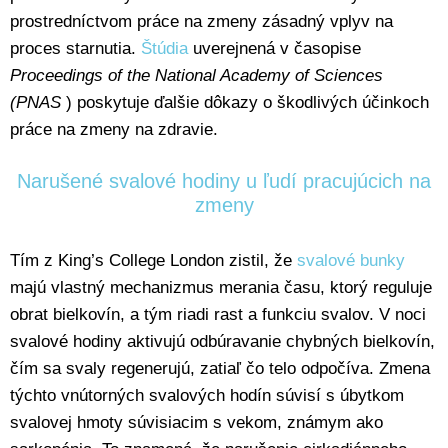
prostredníctvom práce na zmeny zásadný vplyv na
proces starnutia.
Štúdia
uverejnená v časopise
Proceedings of the National Academy of Sciences
(PNAS
) poskytuje ďalšie dôkazy o škodlivých účinkoch
práce na zmeny na zdravie.
Narušené svalové hodiny u ľudí pracujúcich na
zmeny
Tím z King’s College London zistil, že
svalové bunky
majú vlastný mechanizmus merania času, ktorý reguluje
obrat bielkovín, a tým riadi rast a funkciu svalov. V noci
svalové hodiny aktivujú odbúravanie chybných bielkovín,
čím sa svaly regenerujú, zatiaľ čo telo odpočíva. Zmena
týchto vnútorných svalových hodín súvisí s úbytkom
svalovej hmoty súvisiacim s vekom, známym ako