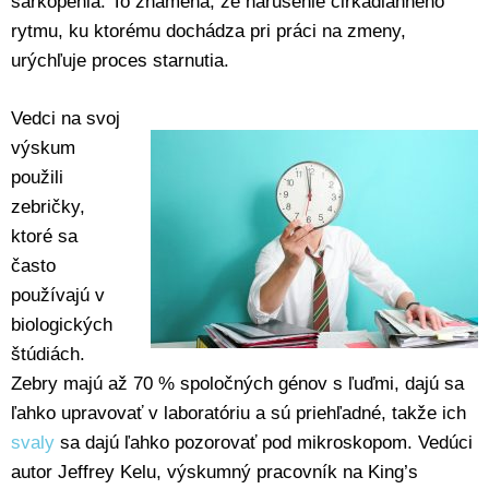
sarkopénia. To znamená, že narušenie cirkadiánneho
rytmu, ku ktorému dochádza pri práci na zmeny,
urýchľuje proces starnutia.
Vedci na svoj
výskum
použili
zebričky,
ktoré sa
často
používajú v
biologických
štúdiách.
Zebry majú až 70 % spoločných génov s ľuďmi, dajú sa
ľahko upravovať v laboratóriu a sú priehľadné, takže ich
svaly
sa dajú ľahko pozorovať pod mikroskopom. Vedúci
autor Jeffrey Kelu, výskumný pracovník na King’s