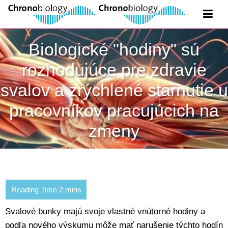
Biologické "hodiny" sú
rozhodujúce pre zdravie
svalov a zrýchlené starnutie u
pracovníkov pracujúcich na
zmeny
Svalové bunky majú svoje vlastné vnútorné hodiny a
podľa nového výskumu môže mať narušenie týchto hodín