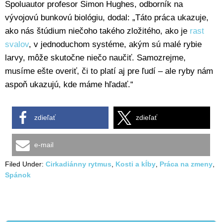
Spoluautor profesor Simon Hughes, odborník na
vývojovú bunkovú biológiu, dodal: „Táto práca ukazuje,
ako nás štúdium niečoho takého zložitého, ako je
rast
svalov
, v jednoduchom systéme, akým sú malé rybie
larvy, môže skutočne niečo naučiť. Samozrejme,
musíme ešte overiť, či to platí aj pre ľudí – ale ryby nám
aspoň ukazujú, kde máme hľadať.“
zdieľať
zdieľať
e-mail
Filed Under:
Cirkadiánny rytmus
,
Kosti a kĺby
,
Práca na zmeny
,
Spánok