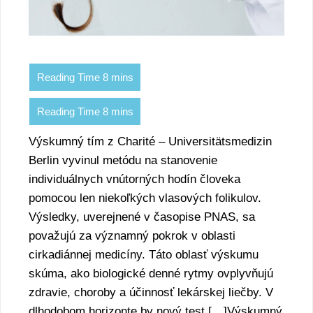
Výskumný tím z Charité – Universitätsmedizin
Berlin vyvinul metódu na stanovenie
individuálnych vnútorných hodín človeka
pomocou len niekoľkých vlasových folikulov.
Výsledky, uverejnené v časopise PNAS, sa
považujú za významný pokrok v oblasti
cirkadiánnej medicíny. Táto oblasť výskumu
skúma, ako biologické denné rytmy ovplyvňujú
zdravie, choroby a účinnosť lekárskej liečby. V
dlhodobom horizonte by nový test […]Výskumný