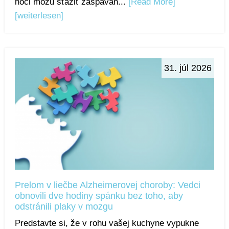
noci môžu sťažiť zaspávan...
[Read More]
[weiterlesen]
31. júl 2026
Prelom v liečbe Alzheimerovej choroby: Vedci
obnovili dve hodiny spánku bez toho, aby
odstránili plaky v mozgu
Predstavte si, že v rohu vašej kuchyne vypukne