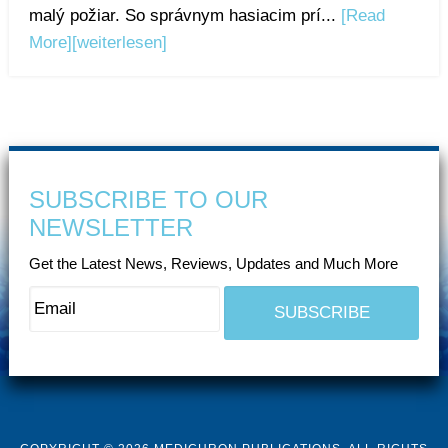
malý požiar. So správnym hasiacim prí...
[Read
More]
[weiterlesen]
SUBSCRIBE TO OUR
NEWSLETTER
Get the Latest News, Reviews, Updates and Much More