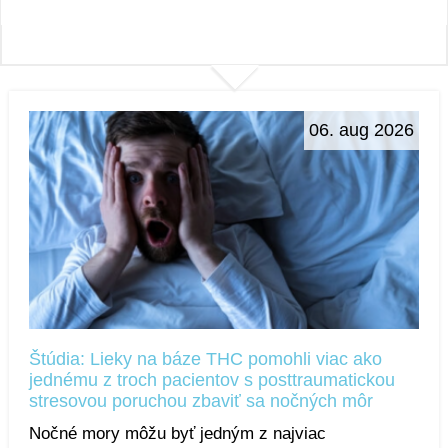
06. aug 2026
Štúdia: Lieky na báze THC pomohli viac ako
jednému z troch pacientov s posttraumatickou
stresovou poruchou zbaviť sa nočných môr
Nočné mory môžu byť jedným z najviac