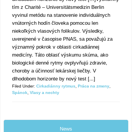
tím z Charité – Universitätsmedizin Berlin
vyvinul metódu na stanovenie individuálnych
vnútorných hodín človeka pomocou len
niekoľkých vlasových folikulov. Výsledky,
uverejnené v časopise PNAS, sa považujú za
významný pokrok v oblasti cirkadiánnej
medicíny. Táto oblasť výskumu skúma, ako
biologické denné rytmy ovplyvňujú zdravie,
choroby a účinnosť lekárskej liečby. V
dlhodobom horizonte by nový test [...]
Filed Under:
Cirkadiánny rytmus
,
Práca na zmeny
,
Spánok
,
Vlasy a nechty
News